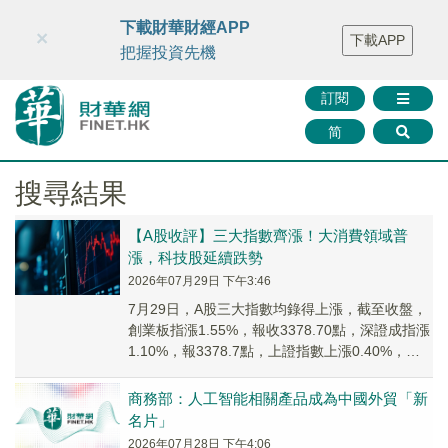
財華智庫網
FINTV
FINMETA
財華證券
媒體矩陣
下載財華財經APP
×
下載APP
智庫沙龍
聯絡我們
把握投資先機
訂閱
简
搜尋結果
【A股收評】三大指數齊漲！大消費領域普
漲，科技股延續跌勢
2026年07月29日 下午3:46
7月29日，A股三大指數均錄得上漲，截至收盤，
創業板指漲1.55%，報收3378.70點，深證成指漲
1.10%，報3378.7點，上證指數上漲0.40%，報
3828.47點，科創...
商務部：人工智能相關產品成為中國外貿「新
名片」
2026年07月28日 下午4:06