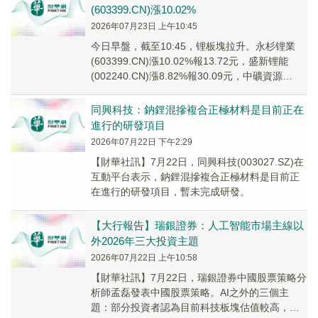
(603399.CN)漲10.02%
2026年07月23日 上午10:45
今日早盤，截至10:45，锂板塊拉升。永杉锂業
(603399.CN)漲10.02%報13.72元，盛新锂能
(002240.CN)漲8.82%報30.09元，中礦資源
(002738...
同興科技：鈉鋰混摻複合正極材料是目前正在
進行的研發項目
2026年07月22日 下午2:29
【財華社訊】7月22日，同興科技(003027.SZ)在
互動平台表示，鈉鋰混摻複合正極材料是目前正
在進行的研發項目，暫未完成研發。
【大行報告】瑞銀證券：人工智能市場主線以
外2026年三大投資主題
2026年07月22日 上午10:58
【財華社訊】7月22日，瑞銀證券中國股票策略分
析師孟磊發表中國股票策略。AI之外的三個主
題：部分投資者認為目前科技板塊估值較高，在