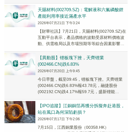
近期對部分科技領域的投資選擇獲利了結後有再
平衡投...
天賜材料(002709.SZ)：電解液和六氟磷酸鋰
產能利用率接近滿產水平
2026年07月21日 下午3:24
【財華社訊】7月21日，天賜材料(002709.SZ)在
互動平台表示，產品價格的波動受原材料價格波
動、供需格局以及市場預期等等綜合因素影響。
目前公司電解液和六氟磷酸鋰產能利用率接...
【異動股】锂板塊下挫，天齊锂業
(002466.CN)跌6.83%
2026年07月20日 上午9:45
今日早盤，截至09:45，锂板塊下挫。天齊锂業
(002466.CN)跌6.83%報43.78元，融捷股份
(002192.CN)跌4.17%報59.7元，盛新锂能
(002240.C...
【IPO追蹤】江銅銅箔再獲分拆擬奔赴港股，
站在風口為何深陷虧損？
2026年07月17日 下午2:06
7月15日，江西銅業股份（00358.HK）