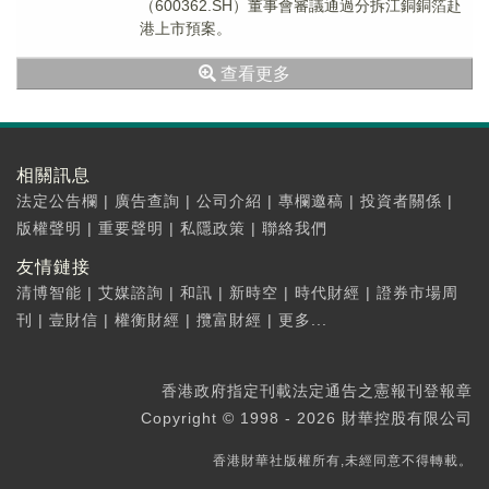
（600362.SH）董事會審議通過分拆江銅銅箔赴
港上市預案。
查看更多
相關訊息
法定公告欄
|
廣告查詢
|
公司介紹
|
專欄邀稿
|
投資者關係
|
版權聲明
|
重要聲明
|
私隱政策
|
聯絡我們
友情鏈接
清博智能
|
艾媒諮詢
|
和訊
|
新時空
|
時代財經
|
證券市場周
刊
|
壹財信
|
權衡財經
|
攬富財經
|
更多...
香港政府指定刊載法定通告之憲報刊登報章
Copyright © 1998 - 2026 財華控股有限公司
香港財華社版權所有,未經同意不得轉載。