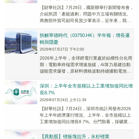
【財華社訊】7月28日，國新辦舉行新聞發布會，
介紹所謂「產能過剩」問題中方立場有關情況。
商務部外貿司副司長賀少軍表示，近年來，我國
電動汽車、鋰電池、人工智能產業發展迅速，出
口增勢...
拆解寧德時代（03750.HK）半年報：增長邏
輯與隱憂
2026年07月27日 下午2:00
2026年上半年，全球鋰電行業處於結構性分化周
期：電動車終端需求增速放緩，AI算力基建拉動
儲能需求爆發，原材料價格波動持續擾動電池企
業盈利空間。
深圳：上半年全市規模以上工業增加值同比增
長8.7%
2026年07月24日 上午11:39
【財華社訊】7月24日，深圳市統計局發布2026
年上半年經濟運行情況。上半年，全市規模以上
工業增加值同比增長8.7%。分門類看，採礦業增
加值同比增長2.2%，製造業增長9.3%，...
【異動股】锂板塊拉升，永杉锂業