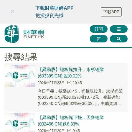
財華智庫網
FINTV
FINMETA
財華證券
媒體矩陣
下載財華財經APP
×
下載APP
智庫沙龍
聯絡我們
把握投資先機
訂閱
简
搜尋結果
【異動股】锂板塊拉升，永杉锂業
(603399.CN)漲10.02%
2026年07月23日 上午10:45
今日早盤，截至10:45，锂板塊拉升。永杉锂業
(603399.CN)漲10.02%報13.72元，盛新锂能
(002240.CN)漲8.82%報30.09元，中礦資源
(002738...
【異動股】锂板塊下挫，天齊锂業
(002466.CN)跌6.83%
2026年07月20日 上午9:45