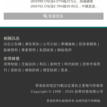
(603399.CN)漲4.07%報23.5元，西藏礦業
(000762.CN)漲3.78%報39.85元，中礦資源
(002738.C...
查看更多
相關訊息
法定公告欄
|
廣告查詢
|
公司介紹
|
專欄邀稿
|
投資者關係
|
版權聲明
|
重要聲明
|
私隱政策
|
聯絡我們
友情鏈接
清博智能
|
艾媒諮詢
|
和訊
|
新時空
|
時代財經
|
證券市場周
刊
|
壹財信
|
權衡財經
|
攬富財經
|
更多...
香港政府指定刊載法定通告之憲報刊登報章
Copyright © 1998 - 2026 財華控股有限公司
香港財華社版權所有,未經同意不得轉載。