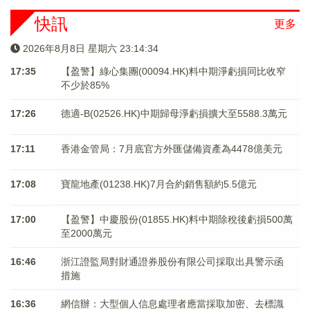
快訊
更多
2026年8月8日 星期六 23:14:34
17:35
【盈警】綠心集團(00094.HK)料中期淨虧損同比收窄
不少於85%
17:26
德適-B(02526.HK)中期歸母淨虧損擴大至5588.3萬元
17:11
香港金管局：7月底官方外匯儲備資產為4478億美元
17:08
寶龍地產(01238.HK)7月合約銷售額約5.5億元
17:00
【盈警】中慶股份(01855.HK)料中期除稅後虧損500萬
至2000萬元
16:46
浙江證監局對財通證券股份有限公司採取出具警示函
措施
16:36
網信辦：大型個人信息處理者應當採取加密、去標識