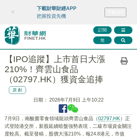
財華智庫網
FINTV
FINMETA
財華證券
媒體矩陣
下載財華財經APP
×
下載APP
智庫沙龍
聯絡我們
把握投資先機
訂閱
简
【IPO追蹤】上市首日大漲
210%！齊雲山食品
（02797.HK）獲資金追捧
原創
日期：
2026年7月9日 上午10:22
7月9日，南酸棗零食領域龍頭齊雲山食品（
02797.HK
）正
式登陸港交所，新股延續暗盤強勢表現，二級市場資金關注
度較高。截至發稿，股價大漲210%，報24.8港元，市值