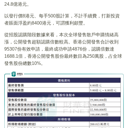
24.8億港元。
以發行價8港元、每手500股計算，不計手續費，打新投資
者賬面浮盈約8400港元，可謂獲利頗豐。
從招股認購階段數據來看，本次全球發售散戶申購情緒高
漲，公開發售超額認購倍數較高。香港公開發售合計收到
95307份有效申請，最終成功申請4876份，認購倍數達
1688.1倍，香港公開發售股份最終數目為250萬股，占全球
發售股份總數10%。