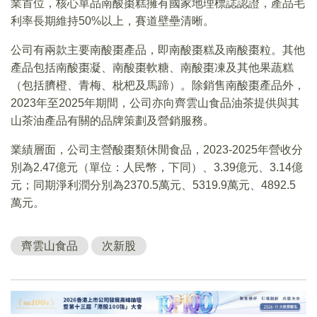
業首位，核心單品南酸棗糕擁有國家地理標誌認證，產品毛
利率長期維持50%以上，賽道壁壘清晰。
公司有兩款主要南酸棗產品，即南酸棗糕及南酸棗粒。其他
產品包括南酸棗凝、南酸棗軟糖、南酸棗凍及其他果蔬糕
（包括臍橙、青梅、枇杷及馬蹄）。除銷售南酸棗產品外，
2023年至2025年期間，公司亦向齊雲山食品油茶提供與其
山茶油產品有關的品牌策劃及營銷服務。
業績層面，公司主營酸棗類休閒食品，2023-2025年營收分
別為2.47億元（單位：人民幣，下同）、3.39億元、3.14億
元；同期淨利潤分別為2370.5萬元、5319.9萬元、4892.5
萬元。
齊雲山食品
次新股