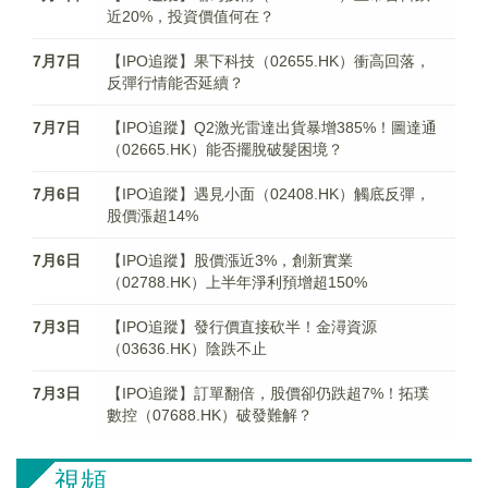
近20%，投資價值何在？
7月7日
【IPO追蹤】果下科技（02655.HK）衝高回落，
反彈行情能否延續？
7月7日
【IPO追蹤】Q2激光雷達出貨暴增385%！圖達通
（02665.HK）能否擺脫破髮困境？
7月6日
【IPO追蹤】遇見小面（02408.HK）觸底反彈，
股價漲超14%
7月6日
【IPO追蹤】股價漲近3%，創新實業
（02788.HK）上半年淨利預增超150%
7月3日
【IPO追蹤】發行價直接砍半！金潯資源
（03636.HK）陰跌不止
7月3日
【IPO追蹤】訂單翻倍，股價卻仍跌超7%！拓璞
數控（07688.HK）破發難解？
視頻