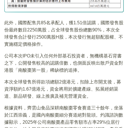
此外，國際配售共85名承配人，獲1.51倍認購，國際發售股
份最終數目2250萬股，占全球發售股份總數90%，本次全
球發售合計發行2500萬股H股，本次發行無超額配股權、不
實施穩定價格操作。
公司本次IPO未引入任何外部基石投資者，無機構基石背書
之下，公開發售較高的認購倍數，也側面反映出散戶資金對
港股「南酸棗第一股」稀缺標的追捧。
本次全球發售所得款項總額2億港元，扣除上市開支後，募
資淨額約1.67億港元，資金將用於擴建產線、拓展經銷渠
道、新品研發、線上推廣及補充營運資金。
根據資料，齊雲山食品深耕南酸棗零食賽道三十餘年，坐落
於江西崇義，是國內南酸棗細分賽道絕對龍頭。灼識諮詢數
據顯示，2025年公司南酸棗產品零售額市占率29%位居行