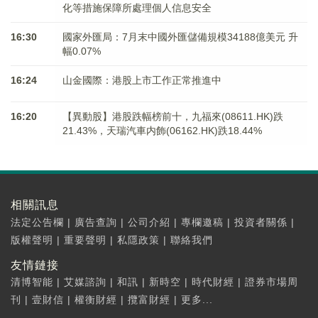
化等措施保障所處理個人信息安全
16:30
國家外匯局：7月末中國外匯儲備規模34188億美元 升
幅0.07%
16:24
山金國際：港股上市工作正常推進中
16:20
【異動股】港股跌幅榜前十，九福來(08611.HK)跌
21.43%，天瑞汽車内飾(06162.HK)跌18.44%
相關訊息
法定公告欄
|
廣告查詢
|
公司介紹
|
專欄邀稿
|
投資者關係
|
版權聲明
|
重要聲明
|
私隱政策
|
聯絡我們
友情鏈接
清博智能
|
艾媒諮詢
|
和訊
|
新時空
|
時代財經
|
證券市場周
刊
|
壹財信
|
權衡財經
|
攬富財經
|
更多...