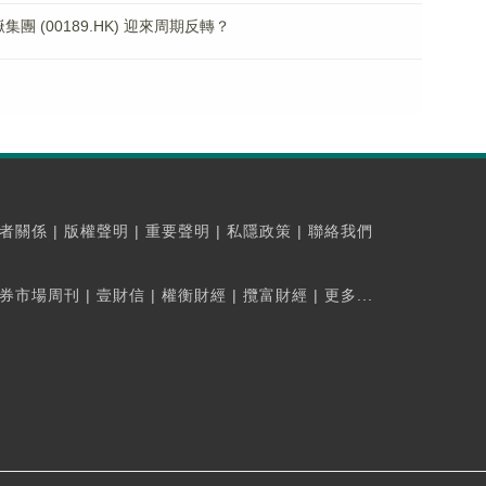
 (00189.HK) 迎來周期反轉？
者關係
|
版權聲明
|
重要聲明
|
私隱政策
|
聯絡我們
券市場周刊
|
壹財信
|
權衡財經
|
攬富財經
|
更多...