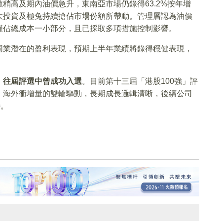
儘管基數稍高及期內油價急升，東南亞市場仍錄得63.2%按年增
大投資及極兔持續搶佔市場份額所帶動。管理層認為油價
僅佔總成本一小部分，且已採取多項措施控制影響。
同業潛在的盈利表現，預期上半年業績將錄得穩健表現，
，往屆評選中曾成功入選
。目前第十三屆「港股100強」評
、海外衝增量的雙輪驅動，長期成長邏輯清晰，後續公司
待。