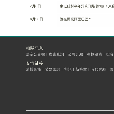
7月6日
東嶽硅材半年淨利預增超9倍！東嶽集團
6月30日
誰在拋棄阿里巴巴？
相關訊息
法定公告欄
|
廣告查詢
|
公司介紹
|
專欄邀稿
|
投資
友情鏈接
清博智能
|
艾媒諮詢
|
和訊
|
新時空
|
時代財經
|
證