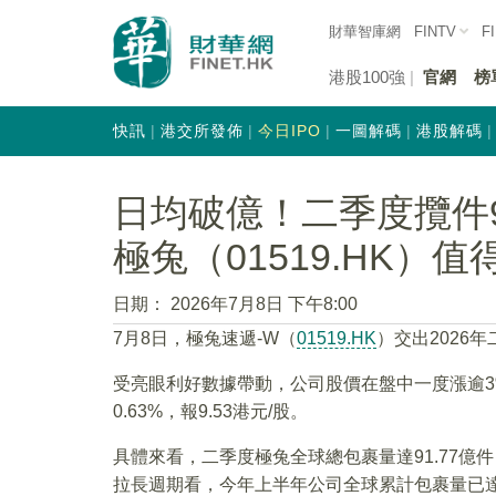
財華智庫網
FINTV
F
港股100強
官網
榜
快訊
港交所發佈
今日IPO
一圖解碼
港股解碼
日均破億！二季度攬件9
極兔（01519.HK）
日期：
2026年7月8日 下午8:00
7月8日，極兔速遞-W（
01519.HK
）交出2026
受亮眼利好數據帶動，公司股價在盤中一度漲逾
0.63%，報9.53港元/股。
具體來看，二季度極兔全球總包裹量達91.77億
拉長週期看，今年上半年公司全球累計包裹量已達1