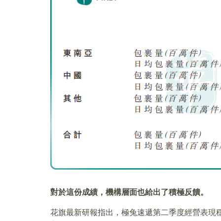
對於這份成績，機構層面也給出了積極反饋。
花旗最新研報指出，極兔速遞第二季度經營表現穩