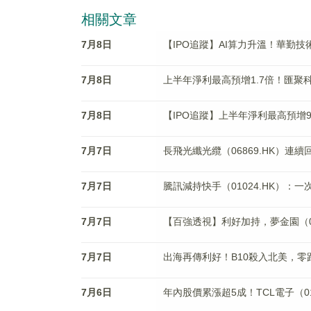
相關文章
7月8日
【IPO追蹤】AI算力升溫！華勤技術（
7月8日
上半年淨利最高預增1.7倍！匯聚科技
7月8日
【IPO追蹤】上半年淨利最高預增
7月7日
長飛光纖光纜（06869.HK）連
7月7日
騰訊減持快手（01024.HK）
7月7日
【百強透視】利好加持，夢金園（02
7月7日
出海再傳利好！B10殺入北美，零跑汽
7月6日
年內股價累漲超5成！TCL電子（01