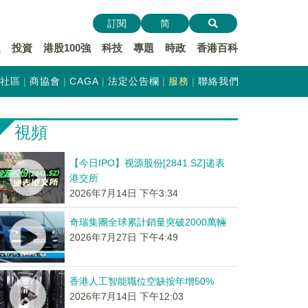
訂閱
简
遞
投資
港股100強
科技
專題
時政
香港百科
社區
商協會
CAGA
法定公告欄
服務
聯絡我們
視頻
【今日IPO】视源股份[2841.SZ]递表
港交所
2026年7月14日 下午3:34
奇瑞集團全球累計銷量突破2000萬輛
2026年7月27日 下午4:49
香港人工智能職位空缺按年增50%
2026年7月14日 下午12:03