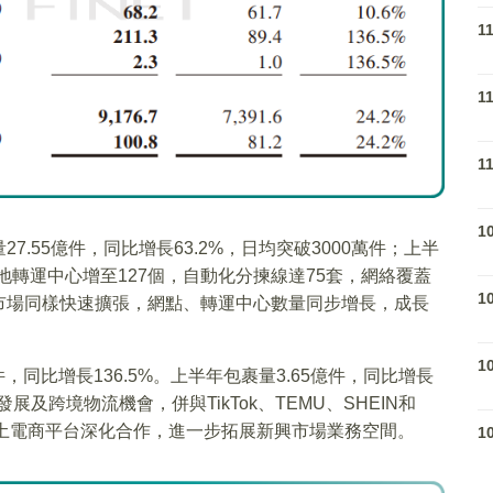
1
1
1
1
.55億件，同比增長63.2%，日均突破3000萬件；上半
年當地轉運中心增至127個，自動化分揀線達75套，網絡覆蓋
1
市場同樣快速擴張，網點、轉運中心數量同步增長，成長
1
，同比增長136.5%。上半年包裹量3.65億件，同比增長
展及跨境物流機會，併與TikTok、TEMU、SHEIN和
ibre等本土電商平台深化合作，進一步拓展新興市場業務空間。
1