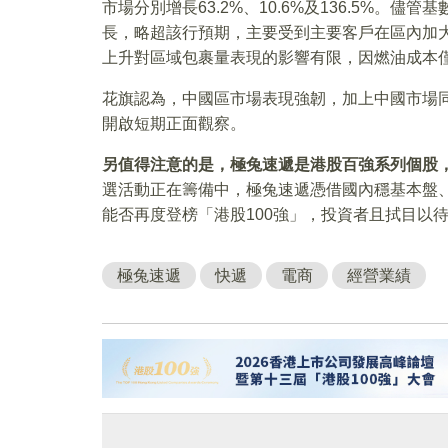
市場分別增長63.2%、10.6%及136.5%。
長，略超該行預期，主要受到主要客戶在區內加
上升對區域包裹量表現的影響有限，因燃油成本
花旗認為，中國區市場表現強韌，加上中國市場
開啟短期正面觀察。
另值得注意的是，極兔速遞是港股百強系列個股
選活動正在籌備中，極兔速遞憑借國內穩基本盤
能否再度登榜「港股100強」，投資者且拭目以
極兔速遞
快遞
電商
經營業績