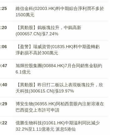
1:25
維信金科(02003.HK)料中期綜合淨利潤不多於
1500萬元
1:20
【異動股】鎢板塊拉升，中鎢高新
(000657.CN)漲7.24%
1:06
【盈警】瑞威資管(01835.HK)料中期盈轉虧
淨虧損不高於300萬元
0:47
旭輝控股集團(00884.HK)7月合同銷售金額約
6.1億元
0:40
【異動股】昨日打二板以上表現板塊拉升，欣
天科技(300615.CN)漲19.97%
0:29
博安生物(06955.HK)阿柏西普眼內注射溶液在
巴西提交上市許可申請
0:22
億勝生物科技(01061.HK)中期溢利同比減少
32.2%至1.11億港元 派息5港仙