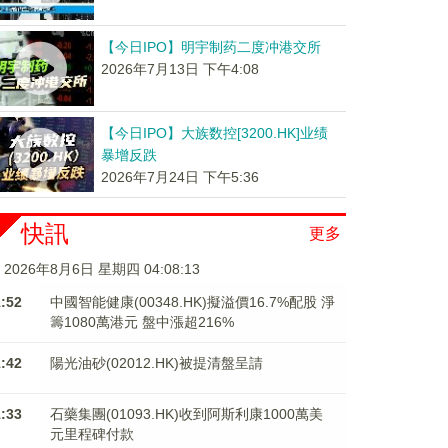
【今日IPO】明宇制药二度冲港交所
2026年7月13日 下午4:08
【今日IPO】大族数控[3200.HK]业绩
暴增反跌
2026年7月24日 下午5:36
快訊
更多
2026年8月6日 星期四 04:08:14
1:52
中國智能健康(00348.HK)擬溢價16.7%配股 淨
籌1080萬港元 ​​​​​​​盤中漲超216%
1:42
陽光油砂(02012.HK)被提清盤呈請
1:33
石藥集團(01093.HK)收到阿斯利康1000萬美
元里程碑付款