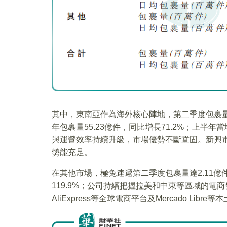
其中，東南亞作為海外核心陣地，第二季度包裹量27
年包裹量55.23億件，同比增長71.2%；上半
與運營效率持續升級，市場優勢不斷鞏固。新興
勢能充足。
在其他市場，極兔速遞第二季度包裹量達2.11億件
119.9%；公司持續把握拉美和中東等區域的電商發
AliExpress等全球電商平台及Mercado L