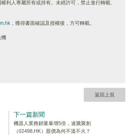
關權利人專屬所有或持有。未經許可，禁止進行轉載、
om.hk
，獲得書面確認及授權後，方可轉載。
先機
返回上頁
下一篇新聞
機器人業務銷量暴增5倍，速騰聚創
（02498.HK）股價為何不溫不火？