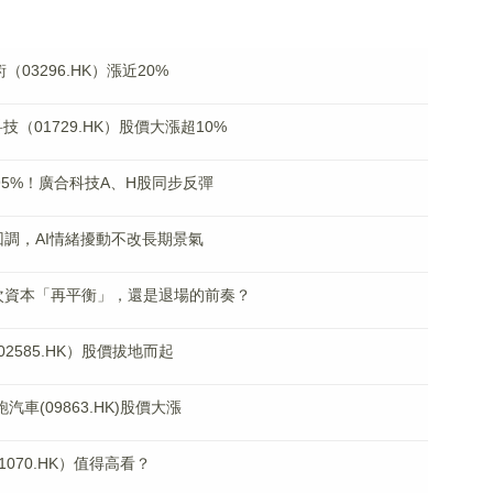
03296.HK）漲近20%
（01729.HK）股價大漲超10%
95%！廣合科技A、H股同步反彈
續回調，AI情緒擾動不改長期景氣
：一次資本「再平衡」，還是退場的前奏？
585.HK）股價拔地而起
車(09863.HK)股價大漲
070.HK）值得高看？