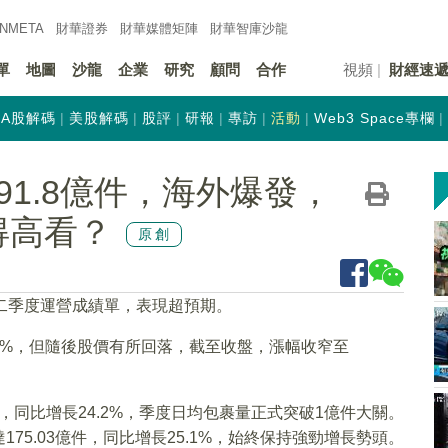
INMETA
財華證券
財華
媒體矩陣
財華
智庫沙龍
單
地圖
沙龍
企業
研究
顧問
合作
視頻
財經速
A股解碼
美股解碼
股評
研報
專訪
活動
Web3 Space專欄
1.8億件，海外爆發，
值得高看？
原創
年二季度運營成績單，表現超預期。
3%，但隨後股價有所回落，截至收盤，漲幅收窄至
件，同比增長24.2%，季度日均包裹量正式突破1億件大關。
75.03億件，同比增長25.1%，始終保持強勁增長勢頭。