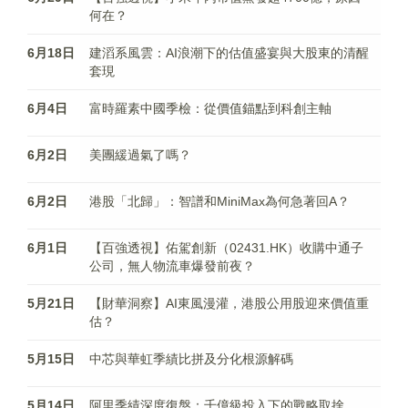
何在？
6月18日
建滔系風雲：AI浪潮下的估值盛宴與大股東的清醒
套現
6月4日
富時羅素中國季檢：從價值錨點到科創主軸
6月2日
美團緩過氣了嗎？
6月2日
港股「北歸」：智譜和MiniMax為何急著回A？
6月1日
【百強透視】佑駕創新（02431.HK）收購中通子
公司，無人物流車爆發前夜？
5月21日
【財華洞察】AI東風漫灌，港股公用股迎來價值重
估？
5月15日
中芯與華虹季績比拼及分化根源解碼
5月14日
阿里季績深度復盤：千億級投入下的戰略取捨