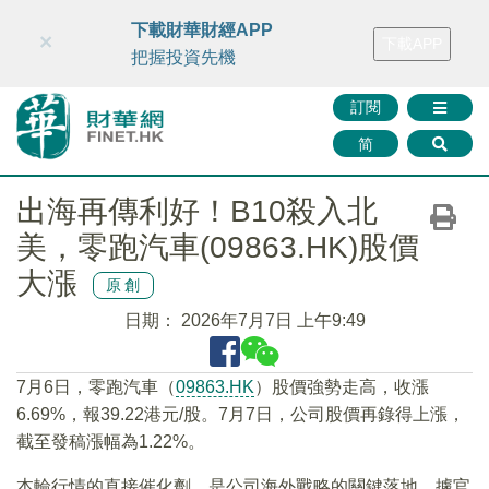
財華智庫網
FINTV
FINMETA
財華證券
媒體矩陣
下載財華財經APP
×
下載APP
智庫沙龍
聯絡我們
把握投資先機
訂閱
简
出海再傳利好！B10殺入北
美，零跑汽車(09863.HK)股價
大漲
原創
日期：
2026年7月7日 上午9:49
7月6日，零跑汽車（
09863.HK
）股價強勢走高，收漲
6.69%，報39.22港元/股。7月7日，公司股價再錄得上漲，
截至發稿漲幅為1.22%。
本輪行情的直接催化劑，是公司海外戰略的關鍵落地。據官