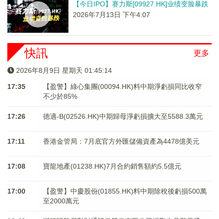
【今日IPO】赛力斯[09927.HK]业绩变脸暴跌
2026年7月13日 下午4:07
快訊
更多
2026年8月9日 星期天 01:45:14
17:35
【盈警】綠心集團(00094.HK)料中期淨虧損同比收窄
不少於85%
17:26
德適-B(02526.HK)中期歸母淨虧損擴大至5588.3萬元
17:11
香港金管局：7月底官方外匯儲備資產為4478億美元
17:08
寶龍地產(01238.HK)7月合約銷售額約5.5億元
17:00
【盈警】中慶股份(01855.HK)料中期除稅後虧損500萬
至2000萬元