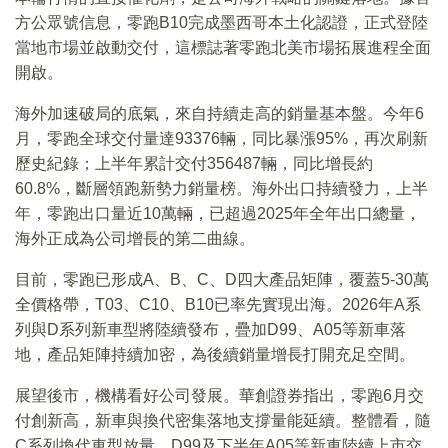
方公眾號信息，零跑B10完成墨西哥本土化認證，正式登陸
當地市場並啟動交付，這標誌著零跑北美市場拓展進程全面
開啟。
海外加速破局的底氣，來自持續走高的銷量基本盤。今年6
月，零跑全球交付量達93376輛，同比暴漲95%，再次刷新
歷史紀錄；上半年累計交付356487輛，同比增長約
60.8%，斷層領跑新勢力銷量榜。海外出口持續發力，上半
年，零跑出口量近10萬輛，已超過2025年全年出口總量，
海外正成為公司增長的第二曲線。
目前，零跑已形成A、B、C、D四大產品矩陣，覆蓋5-30萬
全價格帶，T03、C10、B10已率先實現出海。2026年A系
列與D系列新車型將陸續發布，疊加D99、A05等新車落
地，產品矩陣持續加密，為後續銷量增長打開充足空間。
展望後市，機構看好公司發展。華創證券指出，零跑6月交
付創新高，新車與換代密集落地支撐量能延續。整體看，隨
C系列換代車型放量、D99及下半年A05等新車陸續上市交