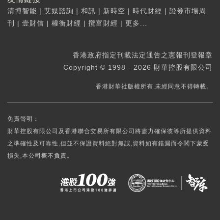
清博智能
|
艾媒諮詢
|
和訊
|
新時空
|
時代財經
|
證券市場周
刊
|
壹財信
|
權衡財經
|
攬富財經
|
更多...
香港政府指定刊載法定通告之憲報刊登報章
Copyright © 1998 - 2026 財華控股有限公司
香港財華社版權所有,未經同意不得轉載。
免責聲明：
財華控股有限公司及香港聯合交易所有限公司將盡力確保彼等所提供資料
之準確性及可靠性,但並不保證資料絕對無誤,資料如有錯漏而令閣下蒙受
損失,本公司概不負責。