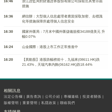
16:46
浙江證監局對財通證券股份有限公司採取出具警示函
措施
16:36
網信辦：大型個人信息處理者應當採取加密、去標識
化等措施保障所處理個人信息安全
16:30
國家外匯局：7月末中國外匯儲備規模34188億美元 升
幅0.07%
16:24
山金國際：港股上市工作正常推進中
16:20
【異動股】港股跌幅榜前十，九福來(08611.HK)跌
21.43%，天瑞汽車内飾(06162.HK)跌18.44%
相關訊息
法定公告欄
|
廣告查詢
|
公司介紹
|
專欄邀稿
|
投資者關係
|
版權聲明
|
重要聲明
|
私隱政策
|
聯絡我們
友情鏈接