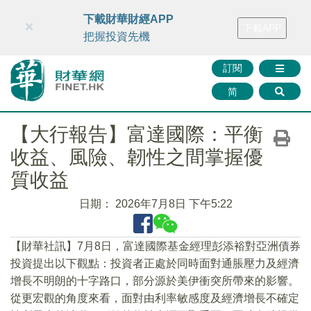
財華智庫網
FINTV
FINMETA
財華證券
媒體矩陣
下載財華財經APP
×
下載APP
智庫沙龍
聯絡我們
把握投資先機
訂閱
简
【大行報告】富達國際：平衡
收益、風險、韌性之間掌握優
質收益
日期：
2026年7月8日 下午5:22
【財華社訊】7月8日，富達國際基金經理彭添裕對亞洲債券
投資提出以下觀點：投資者正處於同時面對通脹壓力及經濟
增長不明朗的十字路口，部分源於美伊衝突所帶來的影響。
從更宏觀的角度來看，面對由利率敏感度及經濟增長不確定