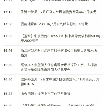
17:11
香港金管局：7月底官方外匯儲備資產為4478億美元
17:08
寶龍地產(01238.HK)7月合約銷售額約5.5億元
17:00
【盈警】中慶股份(01855.HK)料中期除稅後虧損500萬
至2000萬元
16:46
浙江證監局對財通證券股份有限公司採取出具警示函
措施
16:36
網信辦：大型個人信息處理者應當採取加密、去標識
化等措施保障所處理個人信息安全
16:30
國家外匯局：7月末中國外匯儲備規模34188億美元 升
幅0.07%
16:24
山金國際：港股上市工作正常推進中
16:20
【異動股】港股跌幅榜前十，九福來(08611.HK)跌