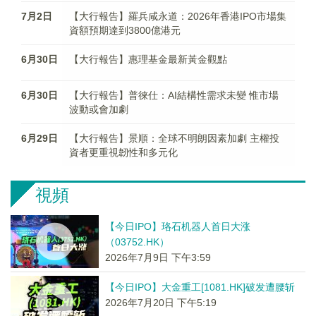
7月2日
【大行報告】羅兵咸永道：2026年香港IPO市場集
資額預期達到3800億港元
6月30日
【大行報告】惠理基金最新黃金觀點
6月30日
【大行報告】普徠仕：AI結構性需求未變 惟市場
波動或會加劇
6月29日
【大行報告】景順：全球不明朗因素加劇 主權投
資者更重視韌性和多元化
視頻
【今日IPO】珞石机器人首日大涨
（03752.HK）
2026年7月9日 下午3:59
【今日IPO】大金重工[1081.HK]破发遭腰斩
2026年7月20日 下午5:19