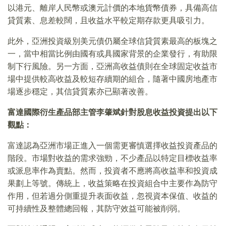
以港元、離岸人民幣或澳元計價的本地貨幣債券，具備高信
貸質素、息差較闊，且收益水平較定期存款更具吸引力。
此外，亞洲投資級別美元債仍屬全球信貸質素最高的板塊之
一，當中相當比例由國有或具國家背景的企業發行，有助限
制下行風險。另一方面，亞洲高收益債則在全球固定收益市
場中提供較高收益及較短存續期的組合，隨著中國房地產市
場逐步穩定，其信貸質素亦已顯著改善。
富達國際衍生產品部主管李肇斌針對股息收益投資提出以下
觀點：
富達認為亞洲市場正進入一個需更審慎選擇收益投資產品的
階段。市場對收益的需求強勁，不少產品以特定目標收益率
或派息率作為賣點。然而，投資者不應將高收益率和投資成
果劃上等號。傳統上，收益策略在投資組合中主要作為防守
作用，但若過分側重提升表面收益，忽視資本保值、收益的
可持續性及整體總回報，其防守效益可能被削弱。