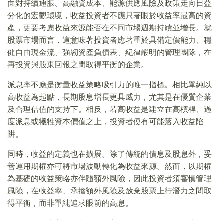
面對持續通脹、高融資成本、能源供應風險及政策走向日益
分化的宏觀環境，收益投資者不應只著眼於收益率最高的資
產，更要考慮收益來源能否在不同市場週期持續並增長。就
股票市場而言，這意味著投資者應著重於具備定價能力、穩
健自由現金流、強韌資產負債表、紀律嚴明的管理團隊，在
再投資與股東回報之間取得平衡的企業。
派息率不應是衡量收益策略吸引力的唯一指標。相比單純以
高收益為起點，長期股息增長更具威力，尤其是在優質企業
及合理估值的支持下。相反，若高收益是建立在高槓桿、過
度派息或犧牲資本價值之上，投資者便有可能落入收益陷
阱。
同時，收益的定義也在擴展。除了傳統的債息及股息外，妥
善運用期權亦可將市場波動轉化為收益來源。然而，以期權
為基礎的收益策略亦伴隨額外風險，因此投資者須審慎管理
風險，在收益率、承擔額外風險及放棄股票上行潛力之間取
得平衡，而非單純追求眼前的高息。