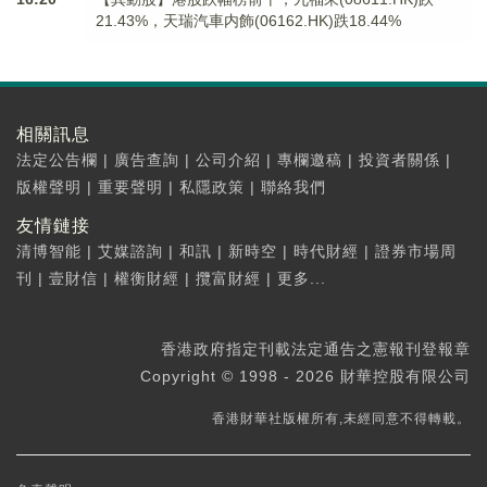
21.43%，天瑞汽車内飾(06162.HK)跌18.44%
相關訊息
法定公告欄
|
廣告查詢
|
公司介紹
|
專欄邀稿
|
投資者關係
|
版權聲明
|
重要聲明
|
私隱政策
|
聯絡我們
友情鏈接
清博智能
|
艾媒諮詢
|
和訊
|
新時空
|
時代財經
|
證券市場周
刊
|
壹財信
|
權衡財經
|
攬富財經
|
更多...
香港政府指定刊載法定通告之憲報刊登報章
Copyright © 1998 - 2026 財華控股有限公司
香港財華社版權所有,未經同意不得轉載。