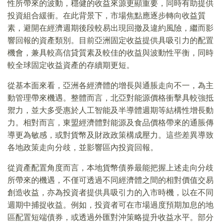
性所帶來的波動，穩健的收益來源更顯重要，同時有助提供
投資組合緩衝。在此背景下，市場焦點應逐步轉向收益質
素，避開在經濟週期後段較易出現回撤及違約風險，繼而影
響回報的資產類別。目前亞洲固定收益提供具吸引力的配置
機會，兼具較高信貸質素及較佳的收益與波動性平衡，同時
較全球固定收益資產的存續期更短。
從基本面來看，亞洲各經濟體的增長與通脹走向不一，為主
動管理帶來機遇。整體而言，北亞對能源價格衝擊具較強抵
禦力，並大多受惠於人工智能及半導體週期等結構性增長動
力。相對而言，東盟經濟體對能源及食品價格帶來的通脹傳
導更為敏感，或對貨幣及財政政策構成壓力。這些差異導致
各地政策走向分歧，並影響區內投資回報。
從資產配置角度而言，本地貨幣債券最能把握上述走向分歧
所帶來的機遇，不僅可透過不同經濟體之間的相對價值交易
創造收益，亦為投資者提供具吸引力的入市時機，以在不同
週期中捕捉收益。例如，投資者可在市場過度預期加息的地
區配置短端債券，或透過外匯對沖策略提升收益水平。部分