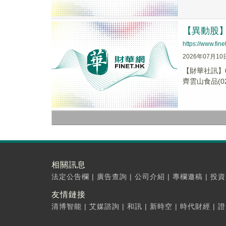
【異動股】港
https://www.fi
2026年07月10
【財華社訊】0
齊雲山食品(027
相關訊息
法定公告欄
|
廣告查詢
|
公司介紹
|
專欄邀稿
|
投資
友情鏈接
清博智能
|
艾媒諮詢
|
和訊
|
新時空
|
時代財經
|
證