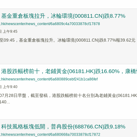
金重倉板塊拉升，冰輪環境(000811.CN)跌8.77%
net.hk/newscenter/news_content/6a6809c4a70033878cf17878
日 上午9:45
9:45，基金重倉板塊拉升。冰輪環境(000811.CN)跌8.77%報39.62元，
股跌幅榜前十，老鋪黃金(06181.HK)跌16.60%，康橋悅生活
net.hk/newscenter/news_content/6a680889cebf241b1ca86fef
日 上午9:40
7月28日早盤，截至發稿，港股跌幅榜前十名分別為老鋪黃金(06181.HK)跌幅1
0...
技風格板塊低開，普冉股份(688766.CN)跌9.18%
net.hk/newscenter/news_content/6a680668a70033878cf17872