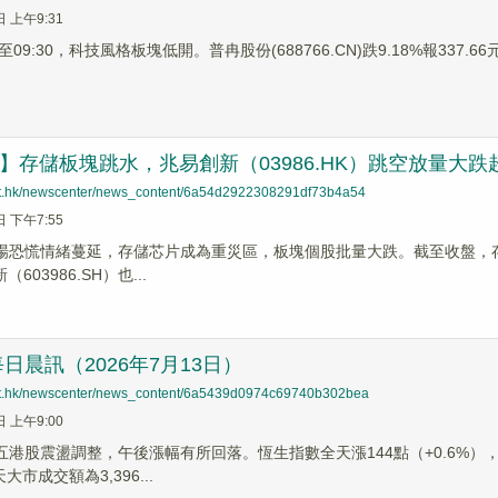
日 上午9:31
9:30，科技風格板塊低開。普冉股份(688766.CN)跌9.18%報337.66元，
蹤】存儲板塊跳水，兆易創新（03986.HK）跳空放量大跌超
net.hk/newscenter/news_content/6a54d2922308291df73b4a54
日 下午7:55
市場恐慌情緒蔓延，存儲芯片成為重災區，板塊個股批量大跌。截至收盤，存儲龍
603986.SH）也...
日晨訊（2026年7月13日）
net.hk/newscenter/news_content/6a5439d0974c69740b302bea
日 上午9:00
周五港股震盪調整，午後漲幅有所回落。恆生指數全天漲144點（+0.6%），
天大市成交額為3,396...