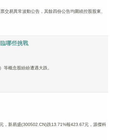
份股票交易異常波動公告，其餘四份公告均圍繞控股股東、
面臨哪些挑戰
HK）等概念股紛紛遭遇大跌。
，新易盛(300502.CN)跌13.71%報423.67元，源傑科