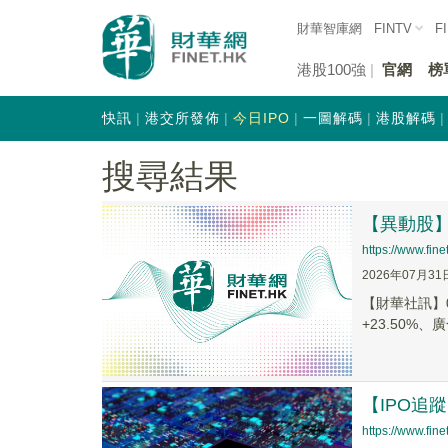
財華智庫網
FINTV
F
港股100強
官網
榜
快訊
港交所發佈
今日IPO
一圖解碼
港股解碼
搜尋結果
【異動股】港
https://www.fi
2026年07月31
【財華社訊】0
+23.50%、廣
【IPO追
https://www.fi