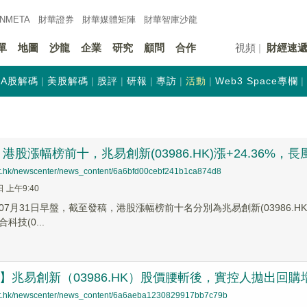
INMETA
財華證券
財華
媒體矩陣
財華
智庫沙龍
單
地圖
沙龍
企業
研究
顧問
合作
視頻
財經速
A股解碼
美股解碼
股評
研報
專訪
活動
Web3 Space專欄
股漲幅榜前十，兆易創新(03986.HK)漲+24.36%，長風藥業
net.hk/newscenter/news_content/6a6bfd00cebf241b1ca874d8
日 上午9:40
7月31日早盤，截至發稿，港股漲幅榜前十名分別為兆易創新(03986.HK)漲幅+
合科技(0...
蹤】兆易創新（03986.HK）股價腰斬後，實控人拋出回
net.hk/newscenter/news_content/6a6aeba1230829917bb7c79b