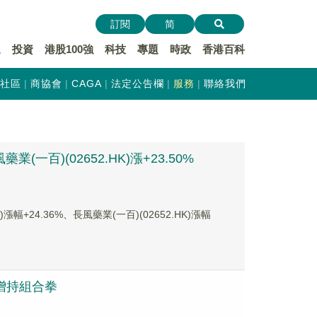
訂閱
简
遞
投資
港股100強
科技
專題
時政
香港百科
社區
商協會
CAGA
法定公告欄
服務
聯絡我們
(一百)(02652.HK)漲+23.50%
24.36%、長風藥業(一百)(02652.HK)漲幅
購增持組合拳