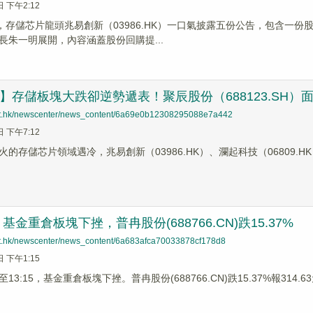
日 下午2:12
間，存儲芯片龍頭兆易創新（03986.HK）一口氣披露五份公告，包含一
長朱一明展開，內容涵蓋股份回購提...
哨】存儲板塊大跌卻逆勢遞表！聚辰股份（688123.SH）
net.hk/newscenter/news_content/6a69e0b12308295088e7a442
日 下午7:12
的存儲芯片領域遇冷，兆易創新（03986.HK）、瀾起科技（06809.
金重倉板塊下挫，普冉股份(688766.CN)跌15.37%
net.hk/newscenter/news_content/6a683afca70033878cf178d8
日 下午1:15
3:15，基金重倉板塊下挫。普冉股份(688766.CN)跌15.37%報314.63元