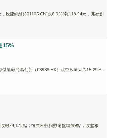
銳捷網絡(301165.CN)跌8.96%報118.94元，兆易創
15%
頭兆易創新（03986.HK）跳空放量大跌15.29%，
收報24,175點；恆生科技指數尾盤轉跌9點，收盤報