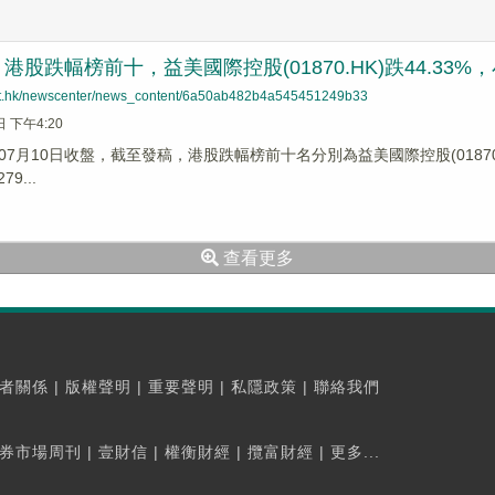
股跌幅榜前十，益美國際控股(01870.HK)跌44.33%，小魚盈
net.hk/newscenter/news_content/6a50ab482b4a545451249b33
日 下午4:20
7月10日收盤，截至發稿，港股跌幅榜前十名分別為益美國際控股(01870.HK)跌
9...
查看更多
者關係
|
版權聲明
|
重要聲明
|
私隱政策
|
聯絡我們
券市場周刊
|
壹財信
|
權衡財經
|
攬富財經
|
更多...