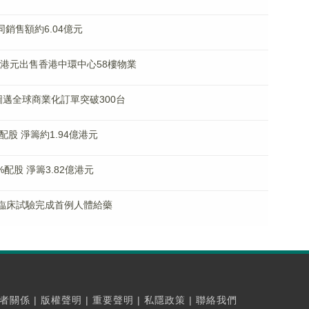
合同銷售額約6.04億元
69億港元出售香港中環中心58樓物業
% 圖邁全球商業化訂單突破300台
%配股 淨籌約1.94億港元
9%配股 淨籌3.82億港元
9 I期臨床試驗完成首例人體給藥
者關係
|
版權聲明
|
重要聲明
|
私隱政策
|
聯絡我們