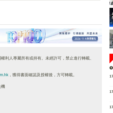
關權利人專屬所有或持有。未經許可，禁止進行轉載、
om.hk
，獲得書面確認及授權後，方可轉載。
1
先機
1
1