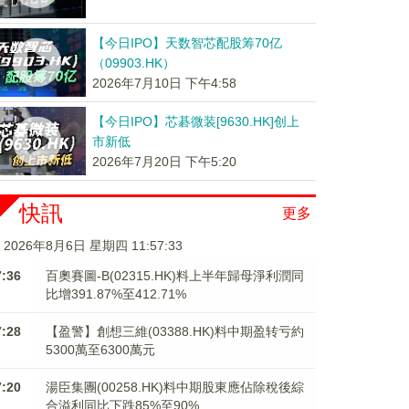
【今日IPO】天数智芯配股筹70亿
（09903.HK）
2026年7月10日 下午4:58
【今日IPO】芯碁微装[9630.HK]创上
市新低
2026年7月20日 下午5:20
快訊
更多
2026年8月6日 星期四 11:57:34
7:36
百奧賽圖-B(02315.HK)料上半年歸母淨利潤同
比增391.87%至412.71%
7:28
【盈警】創想三維(03388.HK)料中期盈转亏約
5300萬至6300萬元
7:20
湯臣集團(00258.HK)料中期股東應佔除稅後綜
合溢利同比下跌85%至90%