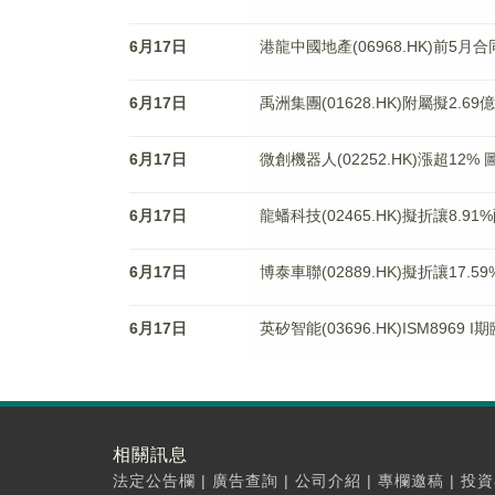
6月17日
港龍中國地產(06968.HK)前5月
6月17日
禹洲集團(01628.HK)附屬擬2.
6月17日
微創機器人(02252.HK)漲超12
6月17日
龍蟠科技(02465.HK)擬折讓8.91
6月17日
博泰車聯(02889.HK)擬折讓17.5
6月17日
英矽智能(03696.HK)ISM896
相關訊息
法定公告欄
|
廣告查詢
|
公司介紹
|
專欄邀稿
|
投資