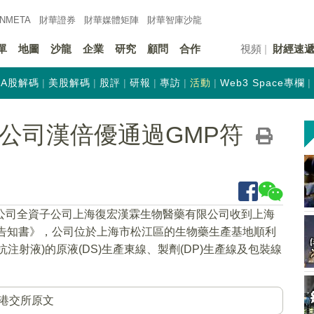
INMETA
財華證券
財華
媒體矩陣
財華
智庫沙龍
單
地圖
沙龍
企業
研究
顧問
合作
視頻
財經速
A股解碼
美股解碼
股評
研報
專訪
活動
Web3 Space專欄
K)子公司漢倍優通過GMP符
，公司全資子公司上海復宏漢霖生物醫藥有限公司收到上海
查告知書》，公司位於上海市松江區的生物藥生產基地順利
射液)的原液(DS)生產東線、製劑(DP)生產線及包裝線
港交所原文