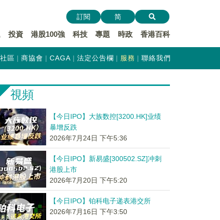
訂閱
简
遞
投資
港股100強
科技
專題
時政
香港百科
社區
商協會
CAGA
法定公告欄
服務
聯絡我們
視頻
【今日IPO】大族数控[3200.HK]业绩
暴增反跌
2026年7月24日 下午5:36
【今日IPO】新易盛[300502.SZ]冲刺
港股上市
2026年7月20日 下午5:20
【今日IPO】铂科电子递表港交所
2026年7月16日 下午3:50