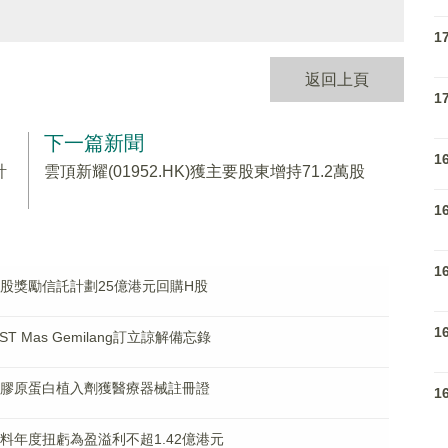
1
返回上頁
1
下一篇新聞
1
計
雲頂新耀(01952.HK)獲主要股東增持71.2萬股
1
1
6年H股獎勵信託計劃25億港元回購H股
1
ST Mas Gemilang訂立諒解備忘錄
聯重組膠原蛋白植入劑獲醫療器械註冊證
1
K)料年度扭虧為盈溢利不超1.42億港元