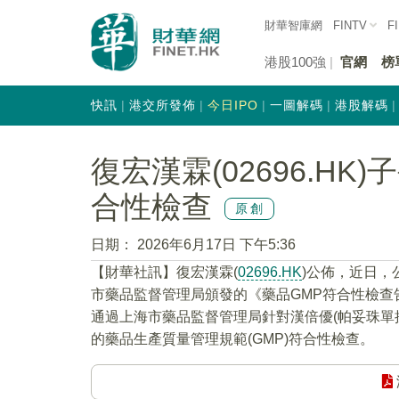
財華智庫網
FINTV
F
港股100強
官網
榜
快訊
港交所發佈
今日IPO
一圖解碼
港股解碼
復宏漢霖(02696.H
合性檢查
原創
日期：
2026年6月17日 下午5:36
​【財華社訊】復宏漢霖(
02696.HK
)公佈，近日
市藥品監督管理局頒發的《藥品GMP符合性檢
通過上海市藥品監督管理局針對漢倍優(帕妥珠單抗注
的藥品生產質量管理規範(GMP)符合性檢查。