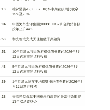
7:13
禮邦醫藥-B(09637.HK)料中期虧損同比收窄
15%至25%
7:04
中國海外宏洋集團(00081.HK)7月合約銷售額
按年上升44%
6:53
和光智成完成天使輪數千萬融資
6:51
10年期港元特區政府機構債券將於2026年8月
12日透過重開進行投標
6:43
5年期港元特區政府機構債券將於2026年8月
12日透過重開進行投標
6:39
1年期港元隔夜平均指數掛鉤債券將於2026年8
月12日進行投標
6:28
香港證監會就中國糖果前高管的失當行為取得
13年取消資格令