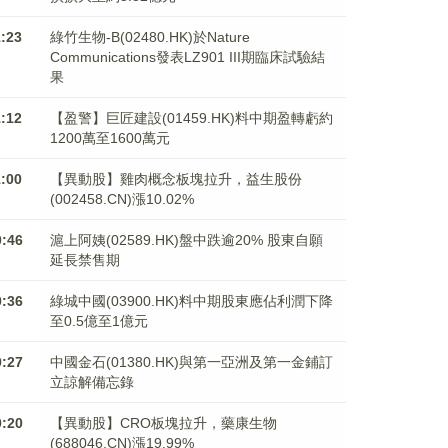
1:23
綠竹生物-B(02480.HK)於Nature
Communications發表LZ901 III期臨床試驗結
果
1:12
【盈警】巨匠建設(01459.HK)料中期盈轉虧約
1200萬至1600萬元
1:00
【異動股】雞肉概念板塊拉升，益生股份
(002458.CN)漲10.02%
0:46
滬上阿姨(02589.HK)盤中跌逾20% 股東自願
延長禁售期
0:36
綠城中國(03900.HK)料中期股東應佔利潤下降
至0.5億至1億元
0:27
中國金石(01380.HK)與第一亞洲及第一金鋪訂
立諒解備忘錄
0:20
【異動股】CRO板塊拉升，藥康生物
(688046.CN)漲19.99%