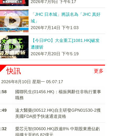
2026年7月9日 下午6:17
「JHC 日本城」將該名為「JHC 真好
城」
2026年7月14日 下午1:03
【今日IPO】大金重工[1081.HK]破发
遭腰斩
2026年7月20日 下午5:19
快訊
更多
2026年8月10日 星期一 05:07:17
1:58
國聯民生(01456.HK)：楊振興辭任非執行董事
職務
1:49
遠大醫藥(00512.HK)自主研發GPN01530-2獲
美國FDA授予快速通道資格
1:32
愛芯元智(00600.HK)跌逾8% 中期股東應佔虧
損擴大至約5.82億元