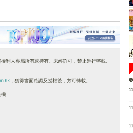
關權利人專屬所有或持有。未經許可，禁止進行轉載、
om.hk
，獲得書面確認及授權後，方可轉載。
1
先機
1
1