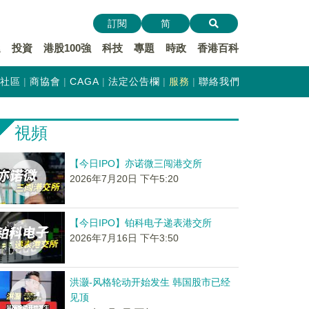
訂閱
简
遞
投資
港股100強
科技
專題
時政
香港百科
社區
商協會
CAGA
法定公告欄
服務
聯絡我們
視頻
【今日IPO】亦诺微三闯港交所
2026年7月20日 下午5:20
【今日IPO】铂科电子递表港交所
2026年7月16日 下午3:50
洪灏-风格轮动开始发生 韩国股市已经
见顶