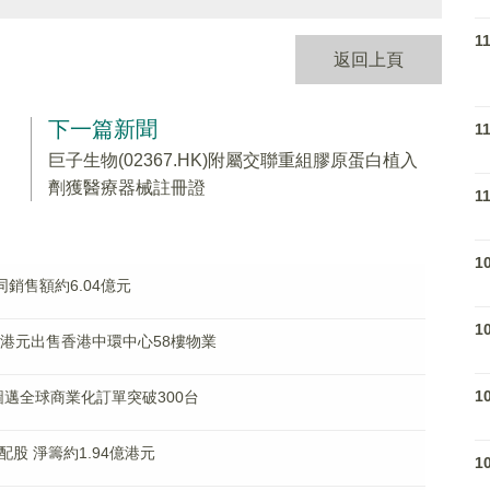
1
返回上頁
下一篇新聞
1
巨子生物(02367.HK)附屬交聯重組膠原蛋白植入
劑獲醫療器械註冊證
1
1
合同銷售額約6.04億元
1
69億港元出售香港中環中心58樓物業
1
% 圖邁全球商業化訂單突破300台
%配股 淨籌約1.94億港元
1