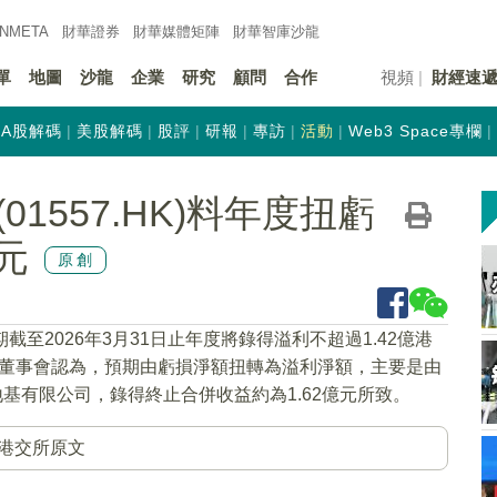
INMETA
財華證券
財華
媒體矩陣
財華
智庫沙龍
單
地圖
沙龍
企業
研究
顧問
合作
視頻
財經速
A股解碼
美股解碼
股評
研報
專訪
活動
Web3 Space專欄
1557.HK)料年度扭虧
元
原創
期截至2026年3月31日止年度將錄得溢利不超過1.42億港
元。董事會認為，預期由虧損淨額扭轉為溢利淨額，主要是由
地基有限公司，錄得終止合併收益約為1.62億元所致。
港交所原文