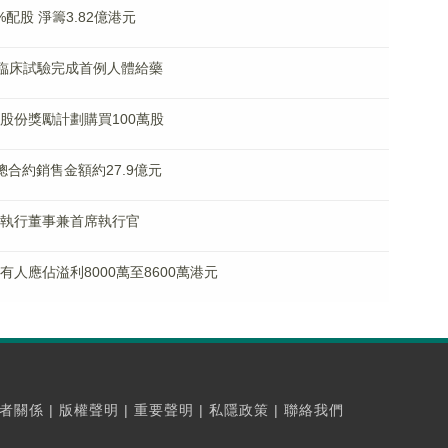
9%配股 淨籌3.82億港元
9 I期臨床試驗完成首例人體給藥
制性股份獎勵計劃購買100萬股
月總合約銷售金額約27.9億元
獲任執行董事兼首席執行官
持有人應佔溢利8000萬至8600萬港元
者關係
|
版權聲明
|
重要聲明
|
私隱政策
|
聯絡我們