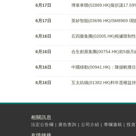
6月17日
博泰車聯(02889.HK)擬折讓17.5
6月17日
英矽智能(03696.HK)ISM896
6月16日
石四藥集團(02005.HK)根據限
6月16日
合生創展集團(00754.HK)前5個
6月16日
中國移動(00941.HK)：陳揚帆
6月16日
互太紡織(01382.HK)料年度權益
相關訊息
法定公告欄
|
廣告查詢
|
公司介紹
|
專欄邀稿
|
投資
友情鏈接