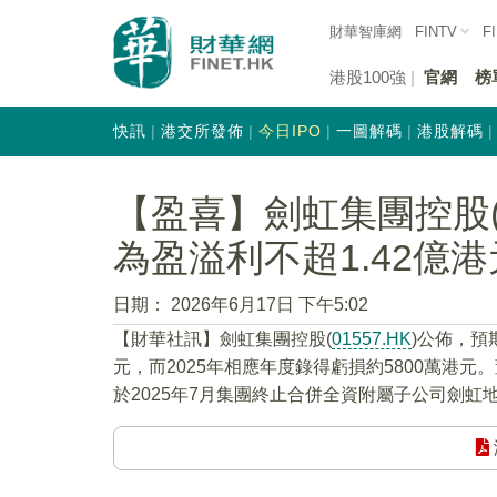
財華智庫網
FINTV
F
港股100強
官網
榜
快訊
港交所發佈
今日IPO
一圖解碼
港股解碼
【盈喜】劍虹集團控股(0
為盈溢利不超1.42億港
日期：
2026年6月17日 下午5:02
​【財華社訊】劍虹集團控股(
01557.HK
)公佈，預
元，而2025年相應年度錄得虧損約5800萬港
於2025年7月集團終止合併全資附屬子公司劍虹