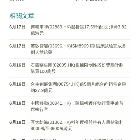
相關文章
6月17日
博泰車聯(02889.HK)擬折讓17.59%配股 淨籌3.82
億港元
6月17日
英矽智能(03696.HK)ISM8969 I期臨床試驗完成首
例人體給藥
6月16日
石四藥集團(02005.HK)根據限制性股份獎勵計劃
購買100萬股
6月16日
合生創展集團(00754.HK)前5個月總合約銷售金額
約27.9億元
6月16日
中國移動(00941.HK)：陳揚帆獲任執行董事兼首
席執行官
6月16日
互太紡織(01382.HK)料年度權益持有人應佔溢利
8000萬至8600萬港元