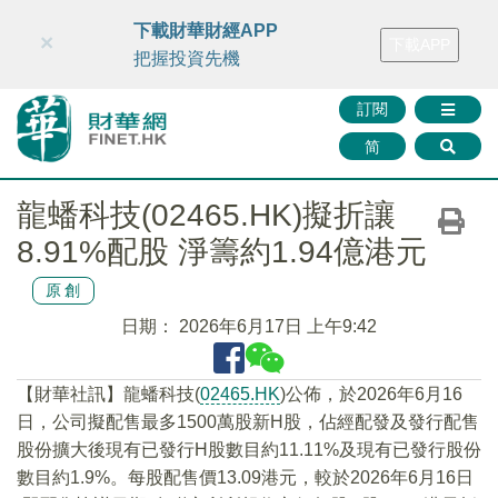
財華智庫網
FINTV
FINMETA
財華證券
媒體矩陣
下載財華財經APP
×
下載APP
智庫沙龍
聯絡我們
把握投資先機
訂閱
简
龍蟠科技(02465.HK)擬折讓
8.91%配股 淨籌約1.94億港元
原創
日期：
2026年6月17日 上午9:42
【財華社訊】龍蟠科技(
02465.HK
)公佈，於2026年6月16
日，公司擬配售最多1500萬股新H股，佔經配發及發行配售
股份擴大後現有已發行H股數目約11.11%及現有已發行股份
數目約1.9%。每股配售價13.09港元，較於2026年6月16日