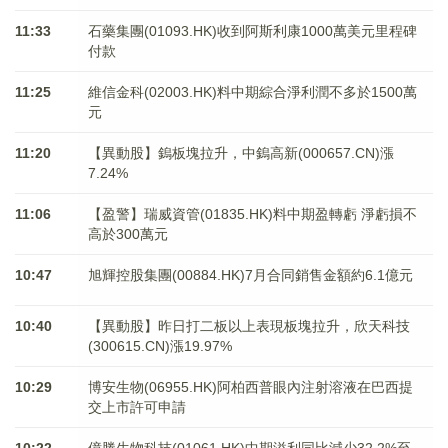
11:33
石藥集團(01093.HK)收到阿斯利康1000萬美元里程碑
付款
11:25
維信金科(02003.HK)料中期綜合淨利潤不多於1500萬
元
11:20
【異動股】鎢板塊拉升，中鎢高新(000657.CN)漲
7.24%
11:06
【盈警】瑞威資管(01835.HK)料中期盈轉虧 淨虧損不
高於300萬元
10:47
旭輝控股集團(00884.HK)7月合同銷售金額約6.1億元
10:40
【異動股】昨日打二板以上表現板塊拉升，欣天科技
(300615.CN)漲19.97%
10:29
博安生物(06955.HK)阿柏西普眼內注射溶液在巴西提
交上市許可申請