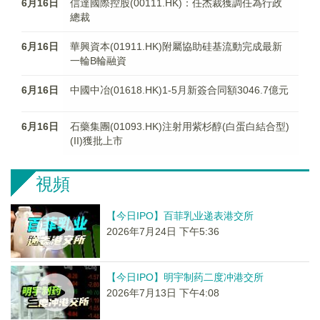
6月16日
信達國際控股(00111.HK)：任杰裁獲調任為行政
總裁
6月16日
華興資本(01911.HK)附屬協助硅基流動完成最新
一輪B輪融資
6月16日
中國中冶(01618.HK)1-5月新簽合同額3046.7億元
6月16日
石藥集團(01093.HK)注射用紫杉醇(白蛋白結合型)
(II)獲批上市
視頻
【今日IPO】百菲乳业递表港交所
2026年7月24日 下午5:36
【今日IPO】明宇制药二度冲港交所
2026年7月13日 下午4:08