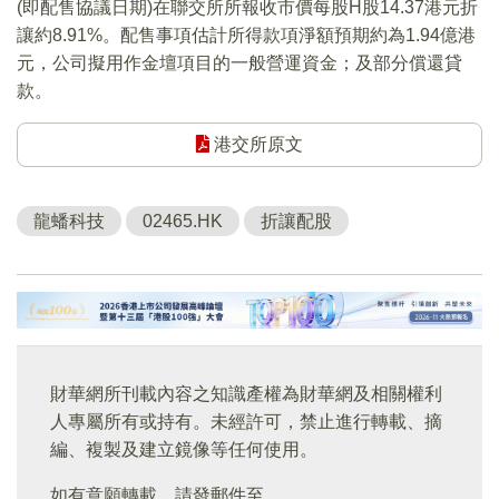
(即配售協議日期)在聯交所所報收市價每股H股14.37港元折
讓約8.91%。配售事項估計所得款項淨額預期約為1.94億港
元，公司擬用作金壇項目的一般營運資金；及部分償還貸
款。
港交所原文
龍蟠科技
02465.HK
折讓配股
財華網所刊載內容之知識產權為財華網及相關權利
人專屬所有或持有。未經許可，禁止進行轉載、摘
編、複製及建立鏡像等任何使用。
如有意願轉載，請發郵件至