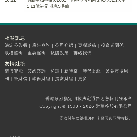
10:22
億勝生物科技(01061.HK)中期溢利同比減少32.2%至
1.11億港元 派息5港仙
相關訊息
法定公告欄
|
廣告查詢
|
公司介紹
|
專欄邀稿
|
投資者關係
|
版權聲明
|
重要聲明
|
私隱政策
|
聯絡我們
友情鏈接
清博智能
|
艾媒諮詢
|
和訊
|
新時空
|
時代財經
|
證券市場周
刊
|
壹財信
|
權衡財經
|
攬富財經
|
更多...
香港政府指定刊載法定通告之憲報刊登報章
Copyright © 1998 - 2026 財華控股有限公司
香港財華社版權所有,未經同意不得轉載。