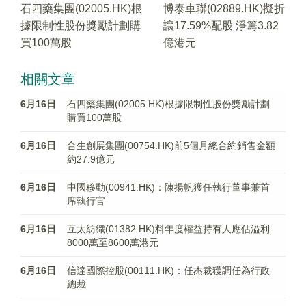
石四藥集團(02005.HK)根
博泰車聯(02889.HK)擬折
據限制性股份獎勵計劃購
讓17.59%配股 淨籌3.82
買100萬股
億港元
相關文章
6月16日
石四藥集團(02005.HK)根據限制性股份獎勵計劃
購買100萬股
6月16日
合生創展集團(00754.HK)前5個月總合約銷售金額
約27.9億元
6月16日
中國移動(00941.HK)：陳揚帆獲任執行董事兼首
席執行官
6月16日
互太紡織(01382.HK)料年度權益持有人應佔溢利
8000萬至8600萬港元
6月16日
信達國際控股(00111.HK)：任杰裁獲調任為行政
總裁