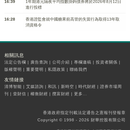
16:39
1年期港元隔夜平均指數掛鉤債券將於2026年8月12日
進行投標
16:28
香港證監會就中國糖果前高管的失當行為取得13年取
消資格令
相關訊息
法定公告欄
|
廣告查詢
|
公司介紹
|
專欄邀稿
|
投資者關係
|
版權聲明
|
重要聲明
|
私隱政策
|
聯絡我們
友情鏈接
清博智能
|
艾媒諮詢
|
和訊
|
新時空
|
時代財經
|
證券市場周
刊
|
壹財信
|
權衡財經
|
攬富財經
|
更多...
香港政府指定刊載法定通告之憲報刊登報章
Copyright © 1998 - 2026 財華控股有限公司