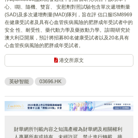
心、I期、隨機、雙盲、 安慰劑對照試驗包含單次遞增劑量
(SAD)及多次遞增劑量(MAD)隊列，旨在評 估口服ISM8969
在健康受試者及具有心血管疾病風險的肥胖成年受試者中的
安全 性、耐受性、藥代動力學及藥效動力學。該I期研究於
澳大利亞開展，預計將招募80名健康受試者以及20名具有
心血管疾病風險的肥胖成年受試者。
港交所原文
英矽智能
03696.HK
財華網所刊載內容之知識產權為財華網及相關權利
人專屬所有或持有。未經許可，禁止進行轉載、摘