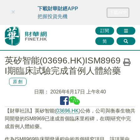
財華智庫網
FINTV
FINMETA
財華證券
媒體矩陣
下載財華財經APP
×
下載APP
智庫沙龍
聯絡我們
把握投資先機
訂閱
简
英矽智能(03696.HK)ISM8969
I期臨床試驗完成首例人體給藥
原創
日期：
2026年6月17日 上午8:40
​【財華社訊】英矽智能(
03696.HK
)公佈，公司與衡泰生物共
同開發的ISM8969已達成首個臨床里程碑，在I期研究中完
成首例人體給藥。
作為ISM8969臨床開發過程中的首個研究項目，該項單中