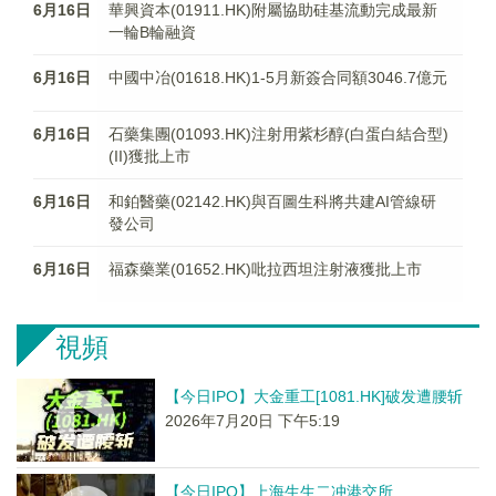
6月16日
華興資本(01911.HK)附屬協助硅基流動完成最新
一輪B輪融資
6月16日
中國中冶(01618.HK)1-5月新簽合同額3046.7億元
6月16日
石藥集團(01093.HK)注射用紫杉醇(白蛋白結合型)
(II)獲批上市
6月16日
和鉑醫藥(02142.HK)與百圖生科將共建AI管線研
發公司
6月16日
福森藥業(01652.HK)吡拉西坦注射液獲批上市
視頻
【今日IPO】大金重工[1081.HK]破发遭腰斩
2026年7月20日 下午5:19
【今日IPO】上海生生二冲港交所