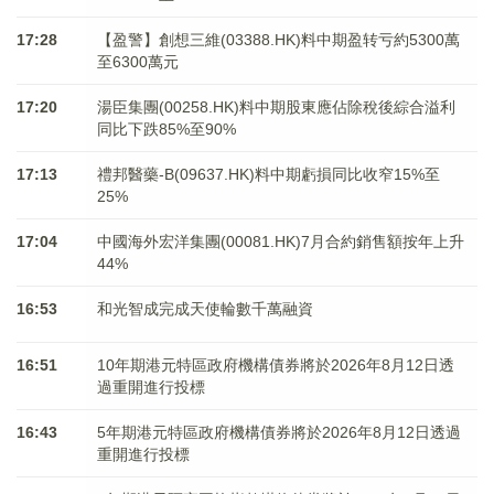
17:28
【盈警】創想三維(03388.HK)料中期盈转亏約5300萬
至6300萬元
17:20
湯臣集團(00258.HK)料中期股東應佔除稅後綜合溢利
同比下跌85%至90%
17:13
禮邦醫藥-B(09637.HK)料中期虧損同比收窄15%至
25%
17:04
中國海外宏洋集團(00081.HK)7月合約銷售額按年上升
44%
16:53
和光智成完成天使輪數千萬融資
16:51
10年期港元特區政府機構債券將於2026年8月12日透
過重開進行投標
16:43
5年期港元特區政府機構債券將於2026年8月12日透過
重開進行投標