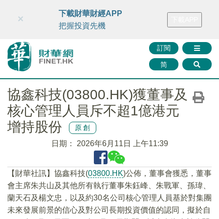
財華智庫網
FINTV
FINMETA
財華證券
媒體矩陣
下載財華財經APP
×
下載APP
智庫沙龍
聯絡我們
把握投資先機
訂閱
简
協鑫科技(03800.HK)獲董事及
核心管理人員斥不超1億港元
增持股份
原創
日期：
2026年6月11日 上午11:39
【財華社訊】協鑫科技(
03800.HK
)公佈，董事會獲悉，董事
會主席朱共山及其他所有執行董事朱鈺峰、朱戰軍、孫瑋、
蘭天石及楊文忠，以及約30名公司核心管理人員基於對集團
未來發展前景的信心及對公司長期投資價值的認同，擬於自