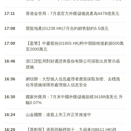
17:11
香港金管局：7月底官方外匯儲備資產為4478億美元
17:08
寶龍地產(01238.HK)7月合約銷售額約5.5億元
17:00
【盈警】中慶股份(01855.HK)料中期除稅後虧損500萬
至2000萬元
16:46
浙江證監局對財通證券股份有限公司採取出具警示函
措施
16:36
網信辦：大型個人信息處理者應當採取加密、去標識
化等措施保障所處理個人信息安全
16:30
國家外匯局：7月末中國外匯儲備規模34188億美元 升
幅0.07%
16:24
山金國際：港股上市工作正常推進中
16:20
【異動股】港股跌幅榜前十，九福來(08611.HK)跌