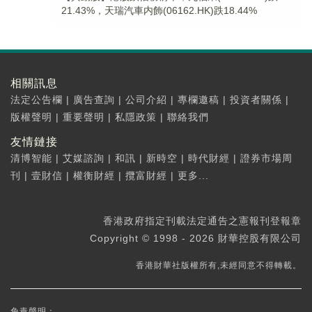
21.43%，天瑞汽車内飾(06162.HK)跌18.44%
相關訊息
法定公告欄
|
廣告查詢
|
公司介紹
|
專欄邀稿
|
投資者關係
|
版權聲明
|
重要聲明
|
私隱政策
|
聯絡我們
友情鏈接
清博智能
|
艾媒諮詢
|
和訊
|
新時空
|
時代財經
|
證券市場周
刊
|
壹財信
|
權衡財經
|
攬富財經
|
更多...
香港政府指定刊載法定通告之憲報刊登報章
Copyright © 1998 - 2026 財華控股有限公司
香港財華社版權所有,未經同意不得轉載。
免責聲明：