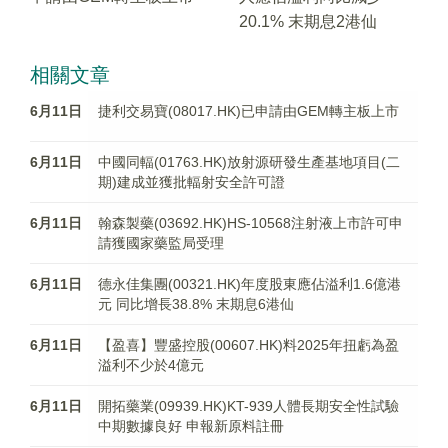
20.1% 末期息2港仙
相關文章
6月11日
捷利交易寶(08017.HK)已申請由GEM轉主板上市
6月11日
中國同輻(01763.HK)放射源研發生產基地項目(二
期)建成並獲批輻射安全許可證
6月11日
翰森製藥(03692.HK)HS-10568注射液上市許可申
請獲國家藥監局受理
6月11日
德永佳集團(00321.HK)年度股東應佔溢利1.6億港
元 同比增長38.8% 末期息6港仙
6月11日
【盈喜】豐盛控股(00607.HK)料2025年扭虧為盈
溢利不少於4億元
6月11日
開拓藥業(09939.HK)KT-939人體長期安全性試驗
中期數據良好 申報新原料註冊