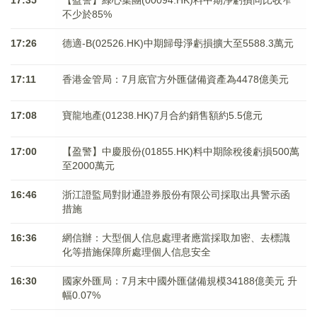
17:35
【盈警】綠心集團(00094.HK)料中期淨虧損同比收窄
不少於85%
17:26
德適-B(02526.HK)中期歸母淨虧損擴大至5588.3萬元
17:11
香港金管局：7月底官方外匯儲備資產為4478億美元
17:08
寶龍地產(01238.HK)7月合約銷售額約5.5億元
17:00
【盈警】中慶股份(01855.HK)料中期除稅後虧損500萬
至2000萬元
16:46
浙江證監局對財通證券股份有限公司採取出具警示函
措施
16:36
網信辦：大型個人信息處理者應當採取加密、去標識
化等措施保障所處理個人信息安全
16:30
國家外匯局：7月末中國外匯儲備規模34188億美元 升
幅0.07%