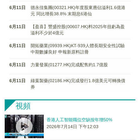
6月11日
德永佳集團(00321.HK)年度股東應佔溢利1.6億港
元 同比增長38.8% 末期息6港仙
6月11日
【盈喜】豐盛控股(00607.HK)料2025年扭虧為盈
溢利不少於4億元
6月11日
開拓藥業(09939.HK)KT-939人體長期安全性試驗
中期數據良好 申報新原料註冊
6月11日
力量發展(01277.HK)完成配售約1.7億股
6月11日
綠葉製藥(02186.HK)完成發行1.8億美元可轉換債
券
視頻
香港人工智能職位空缺按年增50%
2026年7月14日 下午12:03