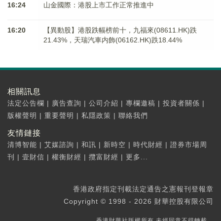
16:24
山金國際：港股上市工作正常推進中
16:20
【異動股】港股跌幅榜前十，九福來(08611.HK)跌
21.43%，天瑞汽車内飾(06162.HK)跌18.44%
相關訊息
法定公告欄
|
廣告查詢
|
公司介紹
|
專欄邀稿
|
投資者關係
|
版權聲明
|
重要聲明
|
私隱政策
|
聯絡我們
友情鏈接
清博智能
|
艾媒諮詢
|
和訊
|
新時空
|
時代財經
|
證券市場周
刊
|
壹財信
|
權衡財經
|
攬富財經
|
更多...
香港政府指定刊載法定通告之憲報刊登報章
Copyright © 1998 - 2026 財華控股有限公司
香港財華社版權所有,未經同意不得轉載。