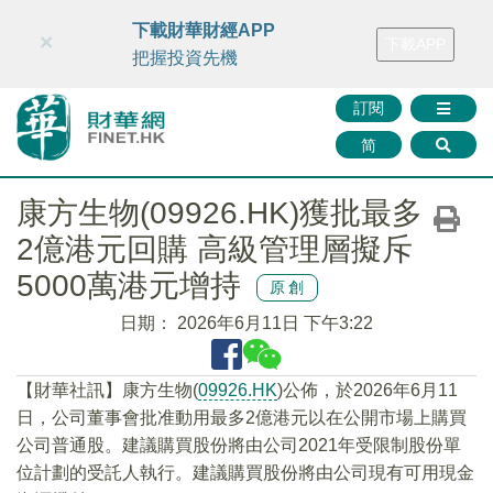
財華智庫網
FINTV
FINMETA
財華證券
媒體矩陣
下載財華財經APP
×
下載APP
智庫沙龍
聯絡我們
把握投資先機
訂閱
简
康方生物(09926.HK)獲批最多
2億港元回購 高級管理層擬斥
5000萬港元增持
原創
日期：
2026年6月11日 下午3:22
【財華社訊】康方生物(
09926.HK
)公佈，於2026年6月11
日，公司董事會批准動用最多2億港元以在公開市場上購買
公司普通股。建議購買股份將由公司2021年受限制股份單
位計劃的受託人執行。建議購買股份將由公司現有可用現金