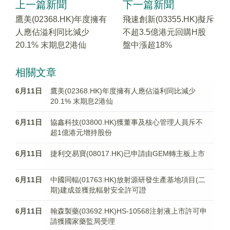
上一篇新聞
下一篇新聞
鷹美(02368.HK)年度擁有
飛速創新(03355.HK)擬斥
人應佔溢利同比減少
不超3.5億港元回購H股
20.1% 末期息2港仙
盤中漲超18%
相關文章
6月11日
鷹美(02368.HK)年度擁有人應佔溢利同比減少
20.1% 末期息2港仙
6月11日
協鑫科技(03800.HK)獲董事及核心管理人員斥不
超1億港元增持股份
6月11日
捷利交易寶(08017.HK)已申請由GEM轉主板上市
6月11日
中國同輻(01763.HK)放射源研發生產基地項目(二
期)建成並獲批輻射安全許可證
6月11日
翰森製藥(03692.HK)HS-10568注射液上市許可申
請獲國家藥監局受理