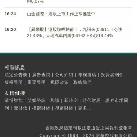
幅0.07%
16:24
山金國際：港股上市工作正常推進中
16:20
【異動股】港股跌幅榜前十，九福來(08611.HK)跌
21.43%，天瑞汽車内飾(06162.HK)跌18.44%
相關訊息
法定公告欄
|
廣告查詢
|
公司介紹
|
專欄邀稿
|
投資者關係
|
版權聲明
|
重要聲明
|
私隱政策
|
聯絡我們
友情鏈接
清博智能
|
艾媒諮詢
|
和訊
|
新時空
|
時代財經
|
證券市場周
刊
|
壹財信
|
權衡財經
|
攬富財經
|
更多...
香港政府指定刊載法定通告之憲報刊登報章
Copyright © 1998 - 2026 財華控股有限公司