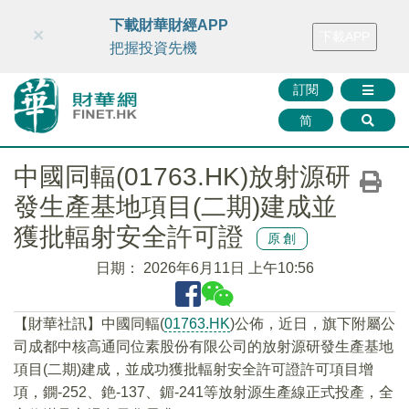
財華智庫網
FINTV
FINMETA
財華證券
媒體矩陣
下載財華財經APP
×
下載APP
智庫沙龍
聯絡我們
把握投資先機
訂閱
简
中國同輻(01763.HK)放射源研
發生產基地項目(二期)建成並
獲批輻射安全許可證
原創
日期：
2026年6月11日 上午10:56
【財華社訊】中國同輻(
01763.HK
)公佈，近日，旗下附屬公
司成都中核高通同位素股份有限公司的放射源研發生產基地
項目(二期)建成，並成功獲批輻射安全許可證許可項目增
項，鐦-252、銫-137、鎇-241等放射源生產線正式投產，全