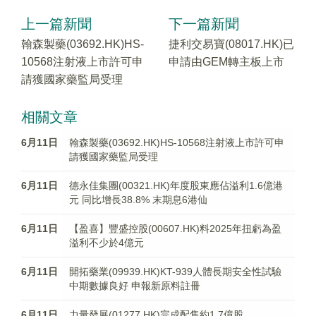
上一篇新聞
下一篇新聞
翰森製藥(03692.HK)HS-
捷利交易寶(08017.HK)已
10568注射液上市許可申
申請由GEM轉主板上市
請獲國家藥監局受理
相關文章
6月11日
翰森製藥(03692.HK)HS-10568注射液上市許可申
請獲國家藥監局受理
6月11日
德永佳集團(00321.HK)年度股東應佔溢利1.6億港
元 同比增長38.8% 末期息6港仙
6月11日
【盈喜】豐盛控股(00607.HK)料2025年扭虧為盈
溢利不少於4億元
6月11日
開拓藥業(09939.HK)KT-939人體長期安全性試驗
中期數據良好 申報新原料註冊
6月11日
力量發展(01277.HK)完成配售約1.7億股