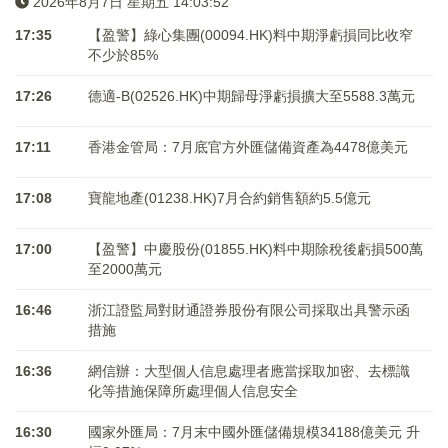
2026年8月7日 星期五 14:03:53
17:35
【盈警】綠心集團(00094.HK)料中期淨虧損同比收窄
不少於85%
17:26
德適-B(02526.HK)中期歸母淨虧損擴大至5588.3萬元
17:11
香港金管局：7月底官方外匯儲備資產為4478億美元
17:08
寶龍地產(01238.HK)7月合約銷售額約5.5億元
17:00
【盈警】中慶股份(01855.HK)料中期除稅後虧損500萬
至2000萬元
16:46
浙江證監局對財通證券股份有限公司採取出具警示函
措施
16:36
網信辦：大型個人信息處理者應當採取加密、去標識
化等措施保障所處理個人信息安全
16:30
國家外匯局：7月末中國外匯儲備規模34188億美元 升