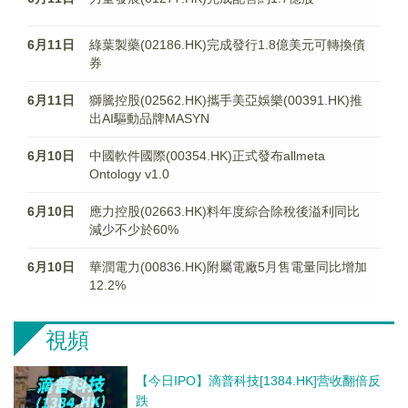
6月11日
綠葉製藥(02186.HK)完成發行1.8億美元可轉換債
券
6月11日
獅騰控股(02562.HK)攜手美亞娛樂(00391.HK)推
出AI驅動品牌MASYN
6月10日
中國軟件國際(00354.HK)正式發布allmeta
Ontology v1.0
6月10日
應力控股(02663.HK)料年度綜合除稅後溢利同比
減少不少於60%
6月10日
華潤電力(00836.HK)附屬電廠5月售電量同比增加
12.2%
視頻
【今日IPO】滴普科技[1384.HK]营收翻倍反
跌