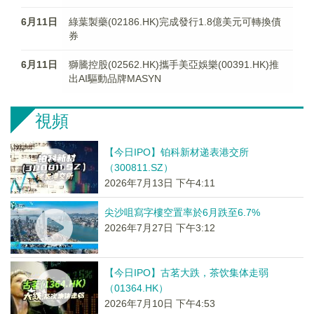
6月11日
綠葉製藥(02186.HK)完成發行1.8億美元可轉換債
券
6月11日
獅騰控股(02562.HK)攜手美亞娛樂(00391.HK)推
出AI驅動品牌MASYN
視頻
【今日IPO】铂科新材递表港交所
（300811.SZ）
2026年7月13日 下午4:11
尖沙咀寫字樓空置率於6月跌至6.7%
2026年7月27日 下午3:12
【今日IPO】古茗大跌，茶饮集体走弱
（01364.HK）
2026年7月10日 下午4:53