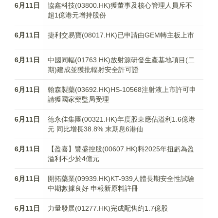
6月11日
協鑫科技(03800.HK)獲董事及核心管理人員斥不
超1億港元增持股份
6月11日
捷利交易寶(08017.HK)已申請由GEM轉主板上市
6月11日
中國同輻(01763.HK)放射源研發生產基地項目(二
期)建成並獲批輻射安全許可證
6月11日
翰森製藥(03692.HK)HS-10568注射液上市許可申
請獲國家藥監局受理
6月11日
德永佳集團(00321.HK)年度股東應佔溢利1.6億港
元 同比增長38.8% 末期息6港仙
6月11日
【盈喜】豐盛控股(00607.HK)料2025年扭虧為盈
溢利不少於4億元
6月11日
開拓藥業(09939.HK)KT-939人體長期安全性試驗
中期數據良好 申報新原料註冊
6月11日
力量發展(01277.HK)完成配售約1.7億股