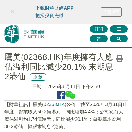
財華智庫網
FINTV
FINMETA
財華證券
媒體矩陣
下載財華財經APP
×
下載APP
智庫沙龍
聯絡我們
把握投資先機
訂閱
简
鷹美(02368.HK)年度擁有人應
佔溢利同比減少20.1% 末期息
2港仙
原創
日期：
2026年6月11日 下午2:50
​【財華社訊】鷹美(
02368.HK
)公佈，截至2026年3月31日止
年度，營業收入50.2億港元，同比增加4.4%；公司擁有人
應佔溢利約1.74億港元，同比減少20.1%；每股基本盈利
30.2港仙。擬派末期息2港仙。