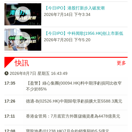
【今日IPO】港股打新步入破发潮
2026年7月14日 下午3:34
【今日IPO】中科闻歌[1956.HK]创上市新低
2026年7月20日 下午5:20
快訊
更多
2026年8月7日 星期五 16:43:49
17:35
【盈警】綠心集團(00094.HK)料中期淨虧損同比收窄
不少於85%
17:26
德適-B(02526.HK)中期歸母淨虧損擴大至5588.3萬元
17:11
香港金管局：7月底官方外匯儲備資產為4478億美元
17:08
寶龍地產(01238.HK)7月合約銷售額約5.5億元