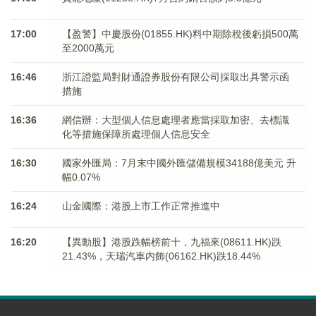
17:00
【盈警】中慶股份(01855.HK)料中期除稅後虧損500萬
至2000萬元
16:46
浙江證監局對財通證券股份有限公司採取出具警示函
措施
16:36
網信辦：大型個人信息處理者應當採取加密、去標識
化等措施保障所處理個人信息安全
16:30
國家外匯局：7月末中國外匯儲備規模34188億美元 升
幅0.07%
16:24
山金國際：港股上市工作正常推進中
16:20
【異動股】港股跌幅榜前十，九福來(08611.HK)跌
21.43%，天瑞汽車内飾(06162.HK)跌18.44%