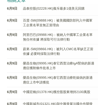
相關文章
6月9日
晶泰控股(02228.HK)擬斥最多1億美元回購
6月9日
百度-SW(09888.HK)：被美國國防部列入中國軍
工企業名單並無正當理由
6月9日
​阿里巴巴(09988.HK)：被納入中國軍工企業名單
無任何依據 將採取可行法律行動
6月9日
蔚來-SW(09866.HK)：被列入CMC名單缺乏正當
依據 必要時採取法律行動
6月9日
榮昌生物(09995.HK)泰它西普治療IgA腎病的新適
應症獲附條件批准上市
6月9日
榮昌生物(09995.HK)泰它西普治療乾燥病的新適
應症上市申請獲批
6月9日
中國宏橋(01378.HK)獲控股股東增持2100萬股
6月9日
中國新城市(01321.HK)與中興發展法國合作開發