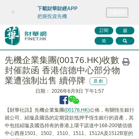
財華智庫網
FINTV
FINMETA
財華證券
媒體矩陣
下載財華財經APP
×
下載APP
智庫沙龍
聯絡我們
把握投資先機
訂閱
简
先機企業集團(00176.HK)收數
封催款函 香港信德中心部分物
業遭強制出售 續停牌
原創
日期：
2026年6月9日 下午1:57
【財華社訊】先機企業集團(
00176.HK
)公佈，有關恆生銀行
就公司、紹璇及國迅的定期貸款抵押予恆生銀行的資產，其
中包括紹璇及國迅持有的香港上環干諾道中168-200號信德
中心西座1501、1502、1510、1511、1512A及1512B室的