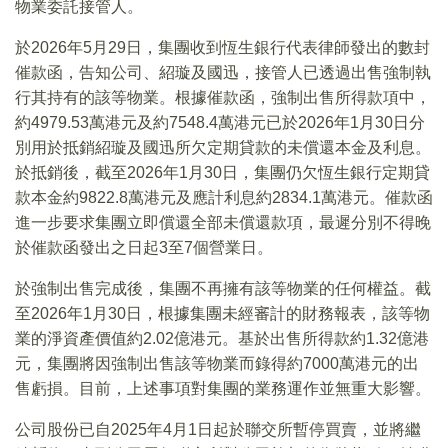
物業委託接管人。
於2026年5月29日，集團收到恆生銀行代表律師發出的數封
催款函，告知公司、紹璇及國迅，接管人已透過出售強制執
行其持有的該等物業。根據催款函，強制出售所得款項中，
約4979.53萬港元及約7548.4萬港元已於2026年1月30日分
別用於抵銷紹璇及國迅所欠定期貸款的未償還本金及利息。
於抵銷後，截至2026年1月30日，集團仍欠恆生銀行定期貸
款本金約9822.8萬港元及應計利息約2834.1萬港元。催款函
進一步要求集團立即償還全部未償還款項，最遲分別不得晚
於催款函發出之日起3至7個營業日。
於強制出售完成後，集團不再擁有該等物業的任何權益。截
至2026年1月30日，根據集團未經審計的財務報表，該等物
業的淨資產價值約2.02億港元。基於出售所得款約1.32億港
元，集團將因強制出售該等物業而錄得約7000萬港元的出
售虧損。目前，上述事項對集團的業務運作並無重大影響。
公司股份已自2025年4月1日起於聯交所暫停買賣，並將繼