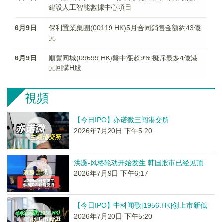
建設人工智能數據中心項目
6月9日
保利置業集團(00119.HK)5月合同銷售金額約43億
元
6月9日
順豐同城(09699.HK)盤中漲超9% 擬斥最多4億港
元回購H股
視頻
【今日IPO】亦诺微三闯港交所
2026年7月20日 下午5:20
洪灏-风格轮动开始发生 韩国股市已经见顶
2026年7月9日 下午6:17
【今日IPO】中科闻歌[1956.HK]创上市新低
2026年7月20日 下午5:20