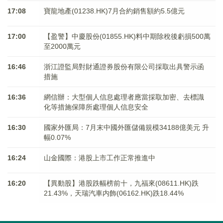
17:08
寶龍地產(01238.HK)7月合約銷售額約5.5億元
17:00
【盈警】中慶股份(01855.HK)料中期除稅後虧損500萬
至2000萬元
16:46
浙江證監局對財通證券股份有限公司採取出具警示函
措施
16:36
網信辦：大型個人信息處理者應當採取加密、去標識
化等措施保障所處理個人信息安全
16:30
國家外匯局：7月末中國外匯儲備規模34188億美元 升
幅0.07%
16:24
山金國際：港股上市工作正常推進中
16:20
【異動股】港股跌幅榜前十，九福來(08611.HK)跌
21.43%，天瑞汽車内飾(06162.HK)跌18.44%