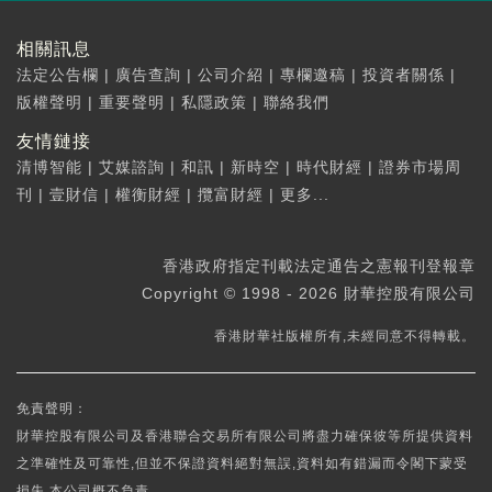
相關訊息
法定公告欄
|
廣告查詢
|
公司介紹
|
專欄邀稿
|
投資者關係
|
版權聲明
|
重要聲明
|
私隱政策
|
聯絡我們
友情鏈接
清博智能
|
艾媒諮詢
|
和訊
|
新時空
|
時代財經
|
證券市場周
刊
|
壹財信
|
權衡財經
|
攬富財經
|
更多...
香港政府指定刊載法定通告之憲報刊登報章
Copyright © 1998 - 2026 財華控股有限公司
香港財華社版權所有,未經同意不得轉載。
免責聲明：
財華控股有限公司及香港聯合交易所有限公司將盡力確保彼等所提供資料
之準確性及可靠性,但並不保證資料絕對無誤,資料如有錯漏而令閣下蒙受
損失,本公司概不負責。