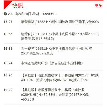
快訊
更多
2026年8月10日 星期一 09:09:13
17:07
華營建築(01582.HK)料中期純利同比下降不少於90%
16:55
珩灣科技(01523.HK)中期淨利同比增27.9%至2771.8
萬美元 派息15.66港仙
16:38
五一視界(06651.HK)中期股東應佔虧損同比收窄
25.84%至6757.2萬元
16:24
市場監管總局印發《廣告業統計調查制度》
16:20
【異動股】港股跌幅榜前十，賽迪顧問(02176.HK)跌
40.96%，天瑞汽車内飾(06162.HK)跌26.09%
16:20
【異動股】港股漲幅榜前十，易居企業控股
(02048.HK)漲+52.63%，天潤雲(02167.HK)漲
+50.75%