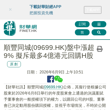
財華智庫網
FINTV
FINMETA
財華證券
媒體矩陣
下載財華財經APP
×
下載APP
智庫沙龍
聯絡我們
把握投資先機
訂閱
简
順豐同城(09699.HK)盤中漲超
9% 擬斥最多4億港元回購H股
原創
日期：
2026年6月9日 上午10:51
【財華社訊】順豐同城(
09699.HK
)公佈，其擬行使根據公司
股東於2026年6月8日舉行的年度股東會上通過的決議案賦
予董事會的一般授權項下的權力，以購回公司的H股。董事
會已決定動用股份購回授權，並視乎市場情況，不時於公開