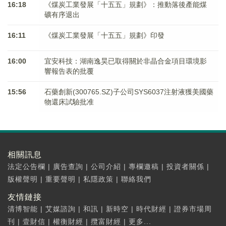
16:18
《煤炭工業發展「十五五」規劃》：推動落後產能煤
礦有序退出
16:11
《煤炭工業發展「十五五」規劃》印發
16:00
宜安科技：湖南逸昊已取得關於非晶合金項目環境影
響報告表的批覆
15:56
石藥創新(300765.SZ)子公司SYS6037注射液獲美國藥
物還床試驗批准
相關訊息
法定公告欄
|
廣告查詢
|
公司介紹
|
專欄邀稿
|
投資者關係
|
版權聲明
|
重要聲明
|
私隱政策
|
聯絡我們
友情鏈接
清博智能
|
艾媒諮詢
|
和訊
|
新時空
|
時代財經
|
證券市場周
刊
|
壹財信
|
權衡財經
|
攬富財經
|
更多...