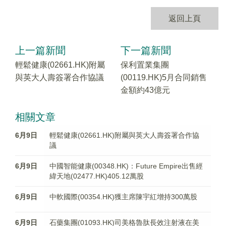
返回上頁
上一篇新聞
下一篇新聞
輕鬆健康(02661.HK)附屬
保利置業集團
與英大人壽簽署合作協議
(00119.HK)5月合同銷售
金額約43億元
相關文章
6月9日
輕鬆健康(02661.HK)附屬與英大人壽簽署合作協
議
6月9日
中國智能健康(00348.HK)：Future Empire出售經
緯天地(02477.HK)405.12萬股
6月9日
中軟國際(00354.HK)獲主席陳宇紅增持300萬股
6月9日
石藥集團(01093.HK)司美格魯肽長效注射液在美