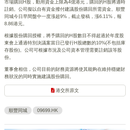
市場購回H股，動用資金上限為4億港元，購回的H股將適時
註銷。公司擬以自有資金撥付建議股份購回所需資金。順豐
同城今日早間盤中一度漲超9%，截止發稿，漲6.11%，報
8.86港元。
根據股份購回授權，將予購回的H股數目不得超過於年度股
東會上通過特別決議案當日已發行H股總數的10%(不包括庫
存股份)。公司可根據市況及公司資本管理需要註銷該等股
份。
董事會相信，公司目前的財務資源將使其能夠在維持穩健財
務狀況的同時實施建議股份購回。
港交所原文
順豐同城
09699.HK