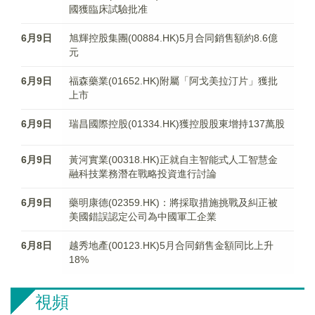
國獲臨床試驗批准
6月9日
旭輝控股集團(00884.HK)5月合同銷售額約8.6億
元
6月9日
福森藥業(01652.HK)附屬「阿戈美拉汀片」獲批
上市
6月9日
瑞昌國際控股(01334.HK)獲控股股東增持137萬股
6月9日
黃河實業(00318.HK)正就自主智能式人工智慧金
融科技業務潛在戰略投資進行討論
6月9日
藥明康德(02359.HK)：將採取措施挑戰及糾正被
美國錯誤認定公司為中國軍工企業
6月8日
越秀地產(00123.HK)5月合同銷售金額同比上升
18%
視頻