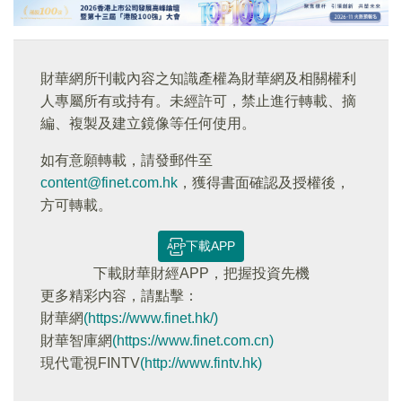
財華網所刊載內容之知識產權為財華網及相關權利
人專屬所有或持有。未經許可，禁止進行轉載、摘
編、複製及建立鏡像等任何使用。
如有意願轉載，請發郵件至
content@finet.com.hk
，獲得書面確認及授權後，
方可轉載。
下載APP
下載財華財經APP，把握投資先機
更多精彩内容，請點擊：
財華網
(https://www.finet.hk/)
財華智庫網
(https://www.finet.com.cn)
現代電視FINTV
(http://www.fintv.hk)