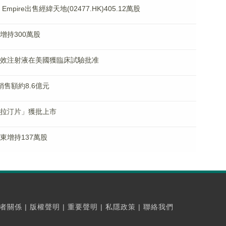
 Empire出售經緯天地(02477.HK)405.12萬股
紅增持300萬股
魯肽長效注射液在美國獲臨床試驗批准
同銷售額約8.6億元
戈美拉汀片」獲批上市
股東增持137萬股
者關係
|
版權聲明
|
重要聲明
|
私隱政策
|
聯絡我們