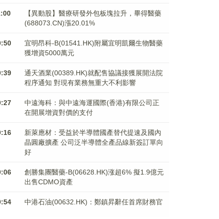
1:00
【異動股】醫療研發外包板塊拉升，畢得醫藥
(688073.CN)漲20.01%
0:50
宜明昂科-B(01541.HK)附屬宜明凱爾生物醫藥
獲增資5000萬元
0:39
通天酒業(00389.HK)就配售協議接獲展開法院
程序通知 對現有業務無重大不利影響
0:27
中遠海科：與中遠海運國際(香港)有限公司正
在開展增資對價的支付
0:16
新萊應材：受益於半導體國產替代提速及國內
晶圓廠擴產 公司泛半導體全產品線新簽訂單向
好
0:06
創勝集團醫藥-B(06628.HK)涨超6% 擬1.9億元
出售CDMO資產
9:54
中港石油(00632.HK)：鄭鎮昇辭任首席財務官