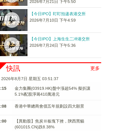
2026年7月21日 下午5:50
【今日IPO】盯盯拍递表港交所
2026年7月10日 下午4:59
【今日IPO】上海生生二冲港交所
2026年7月24日 下午5:36
快訊
更多
2026年8月7日 星期五 03:51:37
1:15
金力集團(03919.HK)盤中漲超54% 擬折讓
5.1%配股淨籌410萬港元
1:08
香港中華總商會倡五年規劃設四大願景
1:00
【異動股】焦炭Ⅲ板塊下挫，陝西黑貓
(601015.CN)跌8.38%