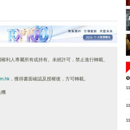
關權利人專屬所有或持有。未經許可，禁止進行轉載、
om.hk
，獲得書面確認及授權後，方可轉載。
1
先機
1
1