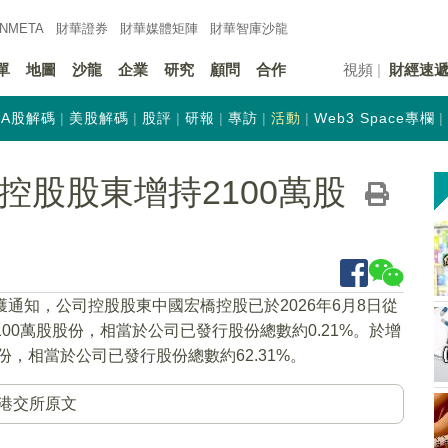
INMETA
財華證券
財華
媒體矩陣
財華
智庫沙龍
單
地圖
沙龍
企業
研究
顧問
合作
視頻
財經速
A股解碼
美股解碼
股評
研報
專訪
活動
Web3 Space專欄
)獲控股股東增持2100萬股
獲通知，公司控股股東中國宏橋控股已於2026年6月8日從
100萬股股份，相當於公司已發行股份總數約0.21%。於增
股股份，相當於公司已發行股份總數約62.31%。
港交所原文