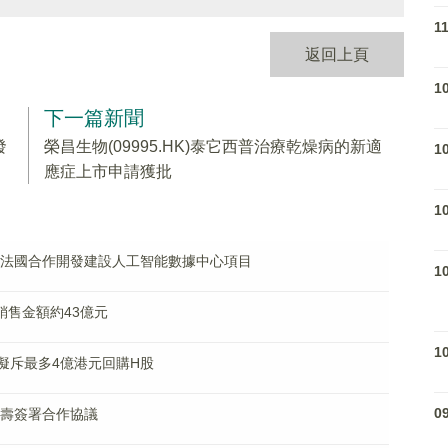
1
返回上頁
1
下一篇新聞
發
榮昌生物(09995.HK)泰它西普治療乾燥病的新適
1
應症上市申請獲批
1
興發展法國合作開發建設人工智能數據中心項目
1
同銷售金額約43億元
1
% 擬斥最多4億港元回購H股
0
大人壽簽署合作協議