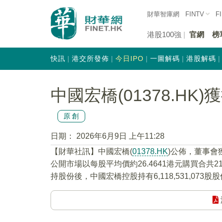
財華智庫網
FINTV
F
港股100強
官網
榜
快訊
港交所發佈
今日IPO
一圖解碼
港股解碼
中國宏橋(01378.HK
原創
日期：
2026年6月9日 上午11:28
​【財華社訊】中國宏橋(
01378.HK
)公佈，董事會
公開市場以每股平均價約26.4641港元購買合共2
持股份後，中國宏橋控股持有6,118,531,073