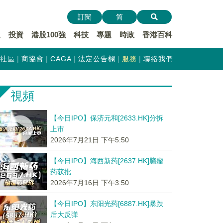
訂閱
简
遞
投資
港股100強
科技
專題
時政
香港百科
社區
商協會
CAGA
法定公告欄
服務
聯絡我們
視頻
【今日IPO】保济元和[2633.HK]分拆
上市
2026年7月21日 下午5:50
【今日IPO】海西新药[2637.HK]脑瘤
药获批
2026年7月16日 下午3:50
【今日IPO】东阳光药[6887.HK]暴跌
后大反弹