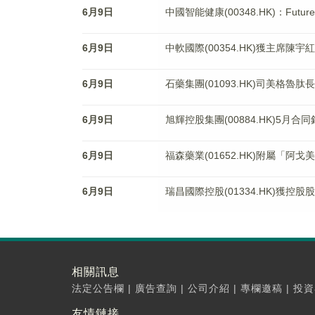
6月9日
中國智能健康(00348.HK)：Future
6月9日
中軟國際(00354.HK)獲主席陳宇
6月9日
石藥集團(01093.HK)司美格
6月9日
旭輝控股集團(00884.HK)5月合
6月9日
福森藥業(01652.HK)附屬「阿
6月9日
瑞昌國際控股(01334.HK)獲控股
相關訊息
法定公告欄
|
廣告查詢
|
公司介紹
|
專欄邀稿
|
投資
友情鏈接