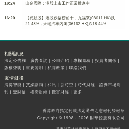
16:24
山金國際：港股上市工作正常推進中
16:20
【異動股】港股跌幅榜前十，九福來(08611.HK)跌
21.43%，天瑞汽車内飾(06162.HK)跌18.44%
相關訊息
法定公告欄
|
廣告查詢
|
公司介紹
|
專欄邀稿
|
投資者關係
|
版權聲明
|
重要聲明
|
私隱政策
|
聯絡我們
友情鏈接
清博智能
|
艾媒諮詢
|
和訊
|
新時空
|
時代財經
|
證券市場周
刊
|
壹財信
|
權衡財經
|
攬富財經
|
更多...
香港政府指定刊載法定通告之憲報刊登報章
Copyright © 1998 - 2026 財華控股有限公司