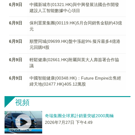
6月9日
中國新城市(01321.HK)與中興發展法國合作開發
建設人工智能數據中心項目
6月9日
保利置業集團(00119.HK)5月合同銷售金額約43億
元
6月9日
順豐同城(09699.HK)盤中漲超9% 擬斥最多4億港
元回購H股
6月9日
輕鬆健康(02661.HK)附屬與英大人壽簽署合作協
議
6月9日
中國智能健康(00348.HK)：Future Empire出售經
緯天地(02477.HK)405.12萬股
視頻
奇瑞集團全球累計銷量突破2000萬輛
2026年7月27日 下午4:49