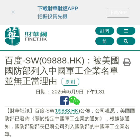
財華智庫網
FINTV
FINMETA
財華證券
媒體矩陣
下載財華財經APP
×
下載APP
智庫沙龍
聯絡我們
把握投資先機
訂閱
简
百度-SW(09888.HK)：被美國
國防部列入中國軍工企業名單
並無正當理由
原創
日期：
2026年6月9日 下午1:31
【財華社訊】百度-SW(
09888.HK
)公佈，公司獲悉，美國國
防部已發佈《關於指定中國軍工企業的通知》，根據該通
知，國防部副部長已將公司列入國防部的中國軍工企業名
單。