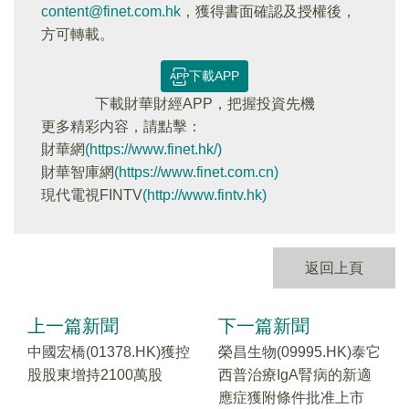
content@finet.com.hk
，獲得書面確認及授權後，
方可轉載。
下載APP
下載財華財經APP，把握投資先機
更多精彩内容，請點擊：
財華網
(https://www.finet.hk/)
財華智庫網
(https://www.finet.com.cn)
現代電視FINTV
(http://www.fintv.hk)
返回上頁
上一篇新聞
下一篇新聞
中國宏橋(01378.HK)獲控
榮昌生物(09995.HK)泰它
股股東增持2100萬股
西普治療IgA腎病的新適
應症獲附條件批准上市