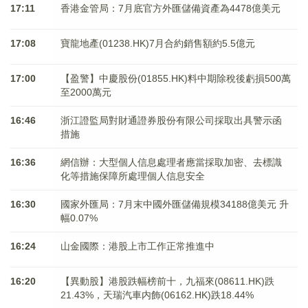
17:11
香港金管局：7月底官方外匯儲備資產為4478億美元
17:08
寶龍地產(01238.HK)7月合約銷售額約5.5億元
17:00
【盈警】中慶股份(01855.HK)料中期除稅後虧損500萬
至2000萬元
16:46
浙江證監局對財通證券股份有限公司採取出具警示函
措施
16:36
網信辦：大型個人信息處理者應當採取加密、去標識
化等措施保障所處理個人信息安全
16:30
國家外匯局：7月末中國外匯儲備規模34188億美元 升
幅0.07%
16:24
山金國際：港股上市工作正常推進中
16:20
【異動股】港股跌幅榜前十，九福來(08611.HK)跌
21.43%，天瑞汽車内飾(06162.HK)跌18.44%