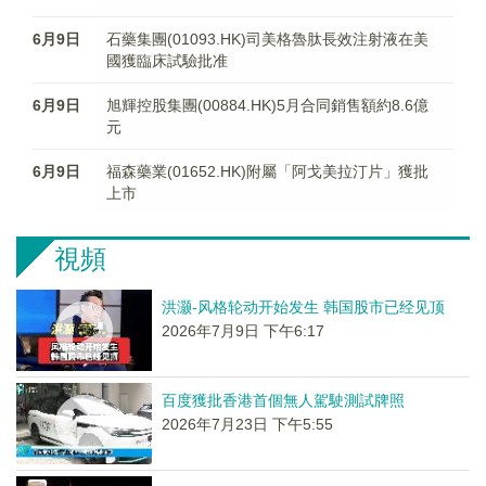
6月9日
石藥集團(01093.HK)司美格魯肽長效注射液在美
國獲臨床試驗批准
6月9日
旭輝控股集團(00884.HK)5月合同銷售額約8.6億
元
6月9日
福森藥業(01652.HK)附屬「阿戈美拉汀片」獲批
上市
視頻
洪灏-风格轮动开始发生 韩国股市已经见顶
2026年7月9日 下午6:17
百度獲批香港首個無人駕駛測試牌照
2026年7月23日 下午5:55