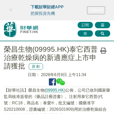
財華智庫網
FINTV
FINMETA
財華證券
媒體矩陣
下載財華財經APP
×
下載APP
智庫沙龍
聯絡我們
把握投資先機
訂閱
简
榮昌生物(09995.HK)泰它西普
治療乾燥病的新適應症上市申
請獲批
原創
日期：
2026年6月9日 上午11:34
​【財華社訊】榮昌生物(
09995.HK
)公佈，公司已收到國家藥
監局核准簽發的《藥品註冊證書》。注射用泰它西普(代
號：RC18，商品名：泰愛®，批文編號：國藥准字
S20210008，證書編號：2026S01909)用於治療乾燥綜合