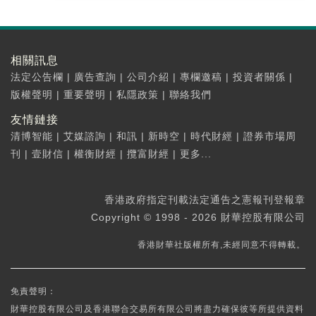
相關訊息
法定公告欄
|
廣告查詢
|
公司介紹
|
專欄邀稿
|
投資者關係
|
版權聲明
|
重要聲明
|
私隱政策
|
聯絡我們
友情鏈接
清博智能
|
艾媒諮詢
|
和訊
|
新時空
|
時代財經
|
證券市場周
刊
|
壹財信
|
權衡財經
|
攬富財經
|
更多...
香港政府指定刊載法定通告之憲報刊登報章
Copyright © 1998 - 2026 財華控股有限公司
香港財華社版權所有,未經同意不得轉載。
免責聲明：
財華控股有限公司及香港聯合交易所有限公司將盡力確保彼等所提供資料