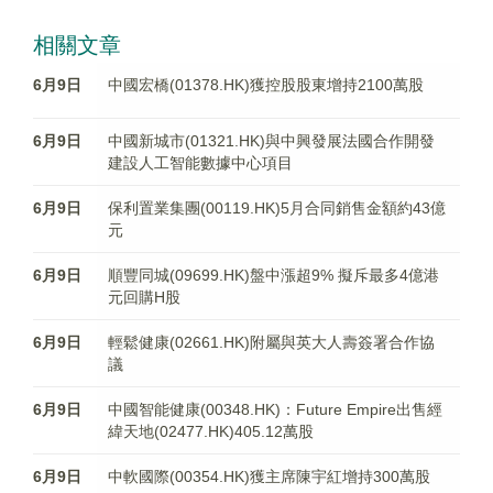
相關文章
6月9日
中國宏橋(01378.HK)獲控股股東增持2100萬股
6月9日
中國新城市(01321.HK)與中興發展法國合作開發
建設人工智能數據中心項目
6月9日
保利置業集團(00119.HK)5月合同銷售金額約43億
元
6月9日
順豐同城(09699.HK)盤中漲超9% 擬斥最多4億港
元回購H股
6月9日
輕鬆健康(02661.HK)附屬與英大人壽簽署合作協
議
6月9日
中國智能健康(00348.HK)：Future Empire出售經
緯天地(02477.HK)405.12萬股
6月9日
中軟國際(00354.HK)獲主席陳宇紅增持300萬股