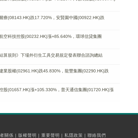
143.HK)跌17.720%，安賢園中國(00922.HK)跌
技控股(00232.HK)漲+85.640%，環球信貸集團
結算規則》下場外衍生工具交易規定發表聯合諮詢總結
(02961.HK)跌45.830%，龍豐集團(02290.HK)跌
657.HK)漲+105.330%，普天通信集團(01720.HK)漲
者關係
|
版權聲明
|
重要聲明
|
私隱政策
|
聯絡我們