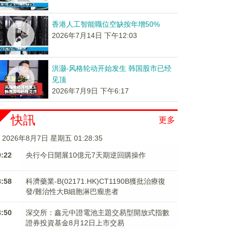
香港人工智能職位空缺按年增50%
2026年7月14日 下午12:03
洪灏-风格轮动开始发生 韩国股市已经
见顶
2026年7月9日 下午6:17
快訊
更多
2026年8月7日 星期五 01:28:36
9:22
央行今日開展10億元7天期逆回購操作
8:58
科濟藥業-B(02171.HK)CT1190B獲批治療復
發/難治性大B細胞淋巴瘤患者
8:50
深交所：鑫元中證電池主題交易型開放式指數
證券投資基金8月12日上市交易