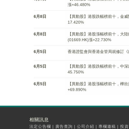
漲+46.480%
6月8日
【異動股】港股跌幅榜前十，金威醫療(08
17.420%
6月8日
【異動股】港股漲幅榜前十，大陸航空科
(01669.HK)漲+22.730%
6月5日
香港證監會與香港金管局就修訂《
6月5日
【異動股】港股跌幅榜前十，中深建業股權
45.750%
6月5日
【異動股】港股漲幅榜前十，樺欣控股(01
+69.890%
相關訊息
法定公告欄
|
廣告查詢
|
公司介紹
|
專欄邀稿
|
投資