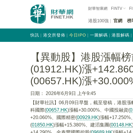
財華智庫網
FINTV
F
港股100強
官網
榜
快訊
港交所發佈
今日IPO
一圖解碼
港股解碼
【異動股】港股漲幅榜
(01912.HK)漲+142
(00657.HK)漲+30.000
日期：
2026年6月9日 上午9:45
【財華社訊】06月09日早盤，截至發稿，港股漲
科國際(
00657.HK
)漲幅+30.000%、中國投融資(
0
+20.060%、國際精密(
00929.HK
)漲幅+17.250%
(
01850.HK
)漲幅+15.380%、建滔集團(
00148.HK
+14.290%、金泰豐國際控股(
09689.HK
)漲幅+14