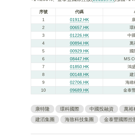
序號
代碼
1
01912.HK
2
00657.HK
環
3
01226.HK
中
4
00894.HK
萬
5
00929.HK
國
6
08447.HK
MS 
7
01850.HK
鴻
8
00148.HK
建
9
02706.HK
海緻
10
09689.HK
金泰
康特隆
環科國際
中國投融資
萬裕
建滔集團
海致科技集團
金泰豐國際控