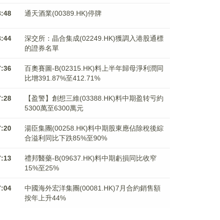
8:48
通天酒業(00389.HK)停牌
8:44
深交所：晶合集成(02249.HK)獲調入港股通標
的證券名單
7:36
百奧賽圖-B(02315.HK)料上半年歸母淨利潤同
比增391.87%至412.71%
7:28
【盈警】創想三維(03388.HK)料中期盈转亏約
5300萬至6300萬元
7:20
湯臣集團(00258.HK)料中期股東應佔除稅後綜
合溢利同比下跌85%至90%
7:13
禮邦醫藥-B(09637.HK)料中期虧損同比收窄
15%至25%
7:04
中國海外宏洋集團(00081.HK)7月合約銷售額
按年上升44%