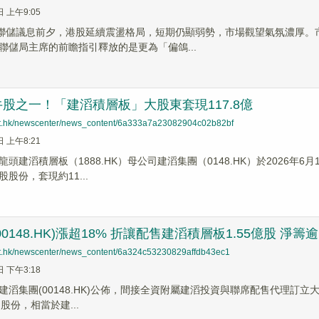
日 上午9:05
美聯儲議息前夕，港股延續震盪格局，短期仍顯弱勢，市場觀望氣氛濃厚
聯儲局主席的前瞻指引釋放的是更為「偏鴿...
股之一！「建滔積層板」大股東套現117.8億
net.hk/newscenter/news_content/6a333a7a23082904c02b82bf
日 上午8:21
頭建滔積層板（1888.HK）母公司建滔集團（0148.HK）於2026
股股份，套現約11...
0148.HK)漲超18% 折讓配售建滔積層板1.55億股 淨籌
net.hk/newscenter/news_content/6a324c53230829affdb43ec1
日 下午3:18
滔集團(00148.HK)公佈，間接全資附屬建滔投資與聯席配售代理訂立大
K)股份，相當於建...