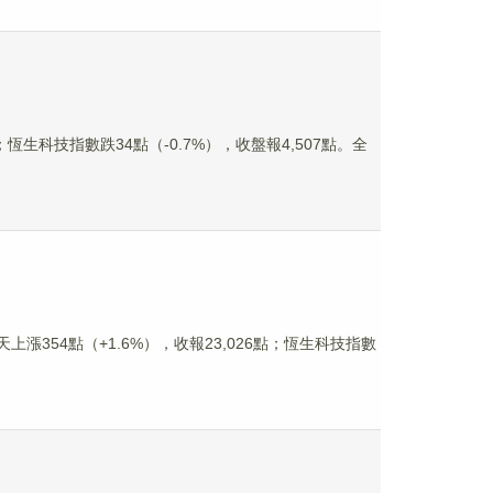
恆生科技指數跌34點（-0.7%），收盤報4,507點。全
漲354點（+1.6%），收報23,026點；恆生科技指數