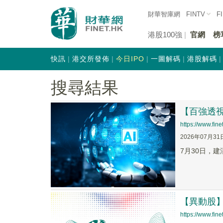
財華智庫網
FINTV
F
港股100強
官網
榜
快訊
港交所發佈
今日IPO
一圖解碼
港股解碼
搜尋結果
【百強透視
https://www.fi
2026年07月31
7月30日，建
【異動股】港
https://www.fi