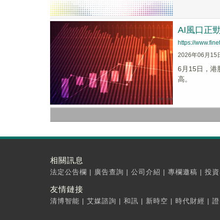
AI風口正
https://www.fi
2026年06月15
6月15日，港
高。
相關訊息
法定公告欄
|
廣告查詢
|
公司介紹
|
專欄邀稿
|
投資
友情鏈接
清博智能
|
艾媒諮詢
|
和訊
|
新時空
|
時代財經
|
證