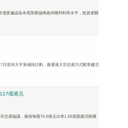
。市場普遍認為本周美聯儲將維持聯邦利率水平，投資者關
年6月17日宣布大手筆減持計劃，擬通過大宗交易方式配售建滔
逾117億港元
宗交易協議，擬按每股76.0港元出售1.55億股建滔積層