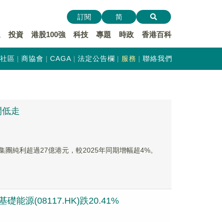
訂閱
简
遞
投資
港股100強
科技
專題
時政
香港百科
社區
商協會
CAGA
法定公告欄
服務
聯絡我們
開低走
個月集團純利超過27億港元，較2025年同期增幅超4%。
源(08117.HK)跌20.41%