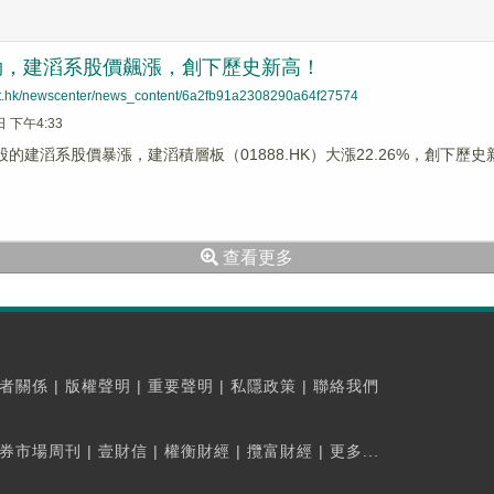
勁，建滔系股價飆漲，創下歷史新高！
net.hk/newscenter/news_content/6a2fb91a2308290a64f27574
日 下午4:33
股的建滔系股價暴漲，建滔積層板（01888.HK）大漲22.26%，創下歷史新
查看更多
者關係
|
版權聲明
|
重要聲明
|
私隱政策
|
聯絡我們
券市場周刊
|
壹財信
|
權衡財經
|
攬富財經
|
更多...