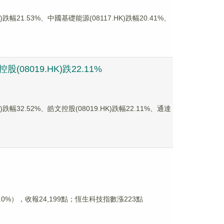
1.53%、中國基礎能源(08117.HK)跌幅20.41%、
08019.HK)跌22.11%
2.52%、皓文控股(08019.HK)跌幅22.11%、通達
%），收報24,199點；恆生科技指數漲223點