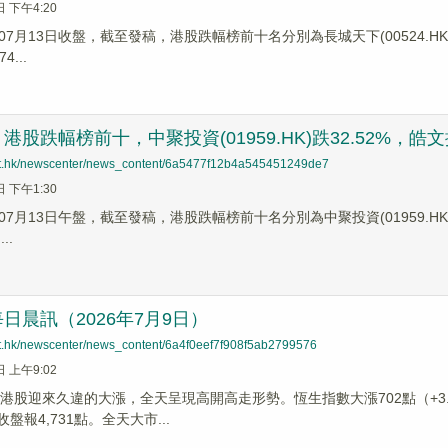
日 下午4:20
7月13日收盤，截至發稿，港股跌幅榜前十名分別為長城天下(00524.HK)跌幅2
4...
股跌幅榜前十，中聚投資(01959.HK)跌32.52%，皓文控股(
net.hk/newscenter/news_content/6a5477f12b4a545451249de7
日 下午1:30
7月13日午盤，截至發稿，港股跌幅榜前十名分別為中聚投資(01959.HK)跌幅3
..
日晨訊（2026年7月9日）
net.hk/newscenter/news_content/6a4f0eef7f908f5ab2799576
日 上午9:02
港股迎來久違的大漲，全天呈現高開高走形勢。恆生指數大漲702點（+3.0
收盤報4,731點。全天大市...