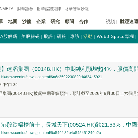
INMETA
財華證券
財華
媒體矩陣
財華
智庫沙龍
單
地圖
沙龍
企業
研究
顧問
合作
視頻
財經速
A股解碼
美股解碼
股評
研報
專訪
活動
Web3 Space專欄
】建滔集團（00148.HK）中期純利預增超4%，股價高
net.hk/newscenter/news_content/6a6c3592230829d4634e5921
日 下午1:39
滔集團(00148.HK)披露中期業績預告，預計截至2026年6月30日止六
股跌幅榜前十，長城天下(00524.HK)跌21.53%，中國基礎能
net.hk/newscenter/news_content/6a549fc82b4a545451249e2a