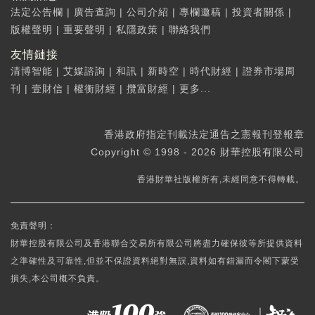
法定公告欄
|
廣告查詢
|
公司介紹
|
專欄邀稿
|
投資者關係
|
版權聲明
|
重要聲明
|
私隱政策
|
聯絡我們
友情鏈接
清博智能
|
艾媒諮詢
|
和訊
|
新時空
|
時代財經
|
證券市場周
刊
|
壹財信
|
權衡財經
|
攬富財經
|
更多...
香港政府指定刊載法定通告之憲報刊登報章
Copyright © 1998 - 2026 財華控股有限公司
香港財華社版權所有,未經同意不得轉載。
免責聲明：
財華控股有限公司及香港聯合交易所有限公司將盡力確保彼等所提供資料
之準確性及可靠性,但並不保證資料絕對無誤,資料如有錯漏而令閣下蒙受
損失,本公司概不負責。