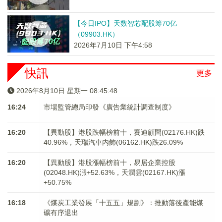
【今日IPO】天数智芯配股筹70亿
（09903.HK）
2026年7月10日 下午4:58
快訊
更多
2026年8月10日 星期一 08:45:48
16:24
市場監管總局印發《廣告業統計調查制度》
16:20
【異動股】港股跌幅榜前十，賽迪顧問(02176.HK)跌
40.96%，天瑞汽車内飾(06162.HK)跌26.09%
16:20
【異動股】港股漲幅榜前十，易居企業控股
(02048.HK)漲+52.63%，天潤雲(02167.HK)漲
+50.75%
16:18
《煤炭工業發展「十五五」規劃》：推動落後產能煤
礦有序退出