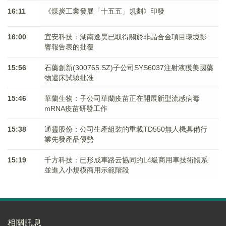
16:11
《煤炭工業發展「十五五」規劃》印發
16:00
宜安科技：湖南逸昊已取得關於非晶合金項目環境影
響報告表的批覆
15:56
石藥創新(300765.SZ)子公司SYS6037注射液獲美國藥
物還床試驗批准
15:46
華蘭生物：子公司華蘭疫苗正在開展新型流感病毒
mRNA疫苗研發工作
15:38
通靈股份：公司生產組裝的重載TD550無人機具備行
業先發產品優勢
15:19
千方科技：已形成車路云協同的L4級商用車技術體系
並進入小規模商用示範階段
相關訊息