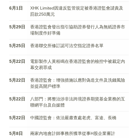
6月1日
XHK Limited因違反監管規定被香港證監會譴責及
罰款250萬元
5月29日
香港證監會發出指引協助證券發行人為無紙證券市
場制度作好準備
5月25日
香港聯交所修訂認可沽空指定證券名單
5月22日
電影製作人黃栢鳴在香港證監會的檢控中被裁定內
幕交易罪成
5月22日
香港證監會：增強措施以應對偽造文件及洗錢風險
並提高開戶標準
5月22日
八部門：將整治涉非法跨境證券期貨基金業務的互
聯網平台及自媒體
5月22日
中國證監會：依法嚴肅查處老虎、富途、長橋
5月8日
兩家內地會計師事務所獲準從事H股企業審計