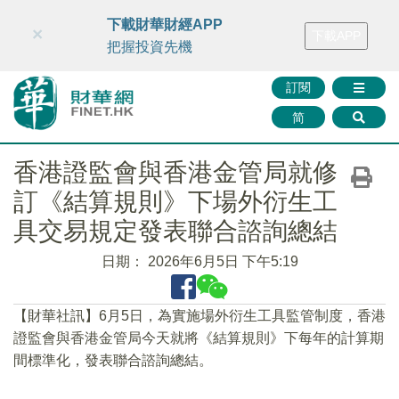
財華智庫網
FINTV
FINMETA
財華證券
媒體矩陣
下載財華財經APP
×
下載APP
智庫沙龍
聯絡我們
把握投資先機
訂閱
简
香港證監會與香港金管局就修
訂《結算規則》下場外衍生工
具交易規定發表聯合諮詢總結
日期：
2026年6月5日 下午5:19
【財華社訊】6月5日，為實施場外衍生工具監管制度，香港
證監會與香港金管局今天就將《結算規則》下每年的計算期
間標準化，發表聯合諮詢總結。