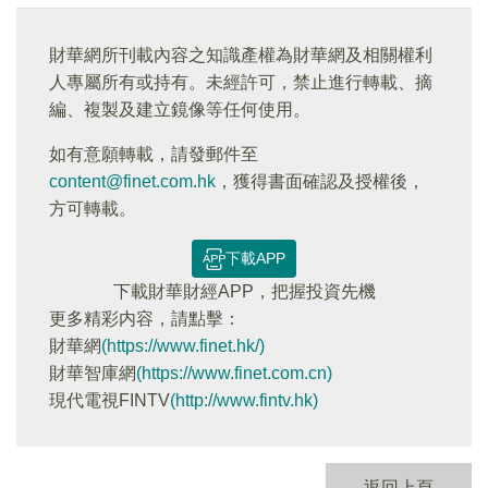
財華網所刊載內容之知識產權為財華網及相關權利
人專屬所有或持有。未經許可，禁止進行轉載、摘
編、複製及建立鏡像等任何使用。
如有意願轉載，請發郵件至
content@finet.com.hk
，獲得書面確認及授權後，
方可轉載。
下載APP
下載財華財經APP，把握投資先機
更多精彩内容，請點擊：
財華網
(https://www.finet.hk/)
財華智庫網
(https://www.finet.com.cn)
現代電視FINTV
(http://www.fintv.hk)
返回上頁