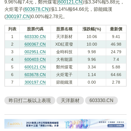
9.96%報7.4元，鄭州煤電(
600121.CN
)漲3.34%報5.88元，
火炬電子(
603678.CN
)漲1.14%報64.66元，節能鐵漢
(
300197.CN
)0.00%報2.78元。
列表
股票代碼
股票名稱
漲跌幅(%)
最新價
1
603330.CN
天洋新材
10.06
9.41
2
600367.CN
XD紅星發
10.00
46.98
3
002951.CN
金時科技
9.98
24.79
4
600403.CN
大有能源
9.96
7.4
5
600121.CN
鄭州煤電
3.34
5.88
6
603678.CN
火炬電子
1.14
64.66
7
300197.CN
節能鐵漢
0.00
2.78
昨日打二板以上表現
天洋新材
603330.CN