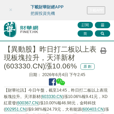
財華智庫網
FINTV
FINMETA
財華證券
媒體矩陣
下載財華財經APP
×
下載APP
智庫沙龍
聯絡我們
把握投資先機
訂閱
简
【異動股】昨日打二板以上表
現板塊拉升，天洋新材
(603330.CN)漲10.06%
原創
日期：
2026年6月4日 下午2:45
【財華社訊】今日午盤，截至14:45，昨日打二板以上表現
板塊拉升。天洋新材(
603330.CN
)漲10.06%報9.41元，XD
紅星發(
600367.CN
)漲10.00%報46.98元，金時科技
(
002951.CN
)漲9.98%報24.79元，大有能源(
600403.CN
)漲