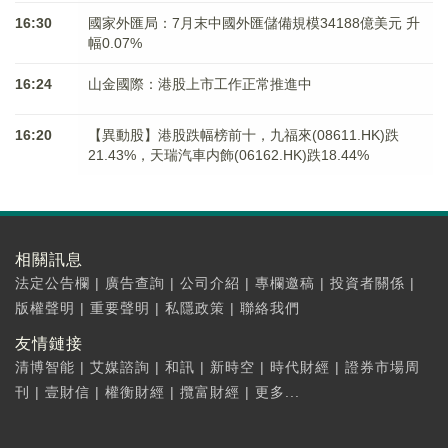
16:30
國家外匯局：7月末中國外匯儲備規模34188億美元 升
幅0.07%
16:24
山金國際：港股上市工作正常推進中
16:20
【異動股】港股跌幅榜前十，九福來(08611.HK)跌
21.43%，天瑞汽車内飾(06162.HK)跌18.44%
相關訊息
法定公告欄
|
廣告查詢
|
公司介紹
|
專欄邀稿
|
投資者關係
|
版權聲明
|
重要聲明
|
私隱政策
|
聯絡我們
友情鏈接
清博智能
|
艾媒諮詢
|
和訊
|
新時空
|
時代財經
|
證券市場周
刊
|
壹財信
|
權衡財經
|
攬富財經
|
更多...