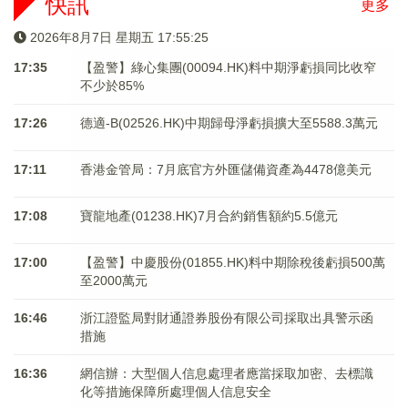
快訊
更多
2026年8月7日 星期五 17:55:25
17:35
【盈警】綠心集團(00094.HK)料中期淨虧損同比收窄
不少於85%
17:26
德適-B(02526.HK)中期歸母淨虧損擴大至5588.3萬元
17:11
香港金管局：7月底官方外匯儲備資產為4478億美元
17:08
寶龍地產(01238.HK)7月合約銷售額約5.5億元
17:00
【盈警】中慶股份(01855.HK)料中期除稅後虧損500萬
至2000萬元
16:46
浙江證監局對財通證券股份有限公司採取出具警示函
措施
16:36
網信辦：大型個人信息處理者應當採取加密、去標識
化等措施保障所處理個人信息安全