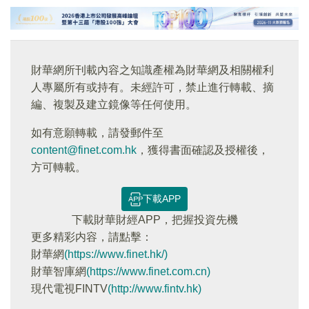
財華網所刊載內容之知識產權為財華網及相關權利
人專屬所有或持有。未經許可，禁止進行轉載、摘
編、複製及建立鏡像等任何使用。
如有意願轉載，請發郵件至
content@finet.com.hk
，獲得書面確認及授權後，
方可轉載。
下載APP
下載財華財經APP，把握投資先機
更多精彩内容，請點擊：
財華網
(https://www.finet.hk/)
財華智庫網
(https://www.finet.com.cn)
現代電視FINTV
(http://www.fintv.hk)