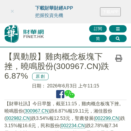
財華智庫網
FINTV
FINMETA
財華證券
媒體矩陣
下載財華財經APP
×
下載APP
智庫沙龍
聯絡我們
把握投資先機
訂閱
简
【異動股】雞肉概念板塊下
挫，曉鳴股份(300967.CN)跌
6.87%
原創
日期：
2026年6月3日 上午11:15
【財華社訊】今日早盤，截至11:15，雞肉概念板塊下挫。
曉鳴股份(
300967.CN
)跌6.87%報19.11元，湘佳股份
(
002982.CN
)跌3.54%報12.53元，聖農發展(
002299.CN
)跌
3.15%報16.6元，民和股份(
002234.CN
)跌2.78%報7.34