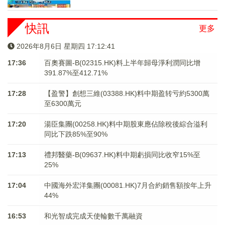
快訊
更多
2026年8月6日 星期四 17:12:41
17:36
百奧賽圖-B(02315.HK)料上半年歸母淨利潤同比增
391.87%至412.71%
17:28
【盈警】創想三維(03388.HK)料中期盈转亏約5300萬
至6300萬元
17:20
湯臣集團(00258.HK)料中期股東應佔除稅後綜合溢利
同比下跌85%至90%
17:13
禮邦醫藥-B(09637.HK)料中期虧損同比收窄15%至
25%
17:04
中國海外宏洋集團(00081.HK)7月合約銷售額按年上升
44%
16:53
和光智成完成天使輪數千萬融資