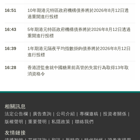
16:51
10年期港元特區政府機構債券將於2026年8月12日透
過重開進行投標
16:43
5年期港元特區政府機構債券將於2026年8月12日透過
重開進行投標
16:39
1年期港元隔夜平均指數掛鉤債券將於2026年8月12日
進行投標
16:28
香港證監會就中國糖果前高管的失當行為取得13年取
消資格令
相關訊息
法定公告欄
|
廣告查詢
|
公司介紹
|
專欄邀稿
|
投資者關係
|
版權聲明
|
重要聲明
|
私隱政策
|
聯絡我們
友情鏈接