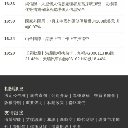
16:36
網信辦：大型個人信息處理者應當採取加密、去標識
化等措施保障所處理個人信息安全
16:30
國家外匯局：7月末中國外匯儲備規模34188億美元 升
幅0.07%
16:24
山金國際：港股上市工作正常推進中
16:20
【異動股】港股跌幅榜前十，九福來(08611.HK)跌
21.43%，天瑞汽車内飾(06162.HK)跌18.44%
相關訊息
法定公告欄
|
廣告查詢
|
公司介紹
|
專欄邀稿
|
投資者關係
|
版權聲明
|
重要聲明
|
私隱政策
|
聯絡我們
友情鏈接
清博智能
|
艾媒諮詢
|
和訊
|
新時空
|
時代財經
|
證券市場周
刊
|
壹財信
|
權衡財經
|
攬富財經
|
更多...