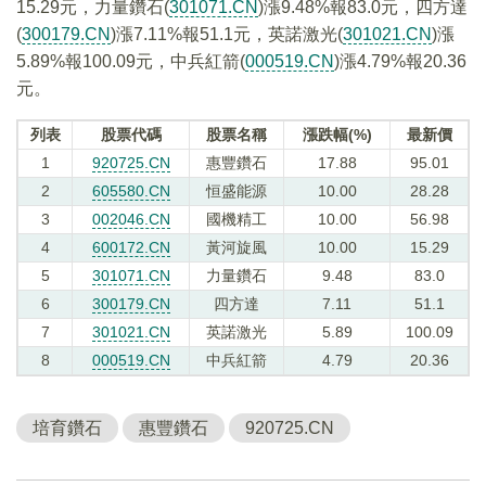
15.29元，力量鑽石(
301071.CN
)漲9.48%報83.0元，四方達
(
300179.CN
)漲7.11%報51.1元，英諾激光(
301021.CN
)漲
5.89%報100.09元，中兵紅箭(
000519.CN
)漲4.79%報20.36
元。
列表
股票代碼
股票名稱
漲跌幅(%)
最新價
1
920725.CN
惠豐鑽石
17.88
95.01
2
605580.CN
恒盛能源
10.00
28.28
3
002046.CN
國機精工
10.00
56.98
4
600172.CN
黃河旋風
10.00
15.29
5
301071.CN
力量鑽石
9.48
83.0
6
300179.CN
四方達
7.11
51.1
7
301021.CN
英諾激光
5.89
100.09
8
000519.CN
中兵紅箭
4.79
20.36
培育鑽石
惠豐鑽石
920725.CN