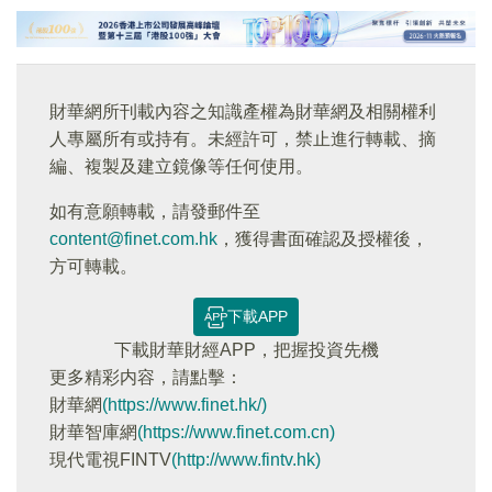
財華網所刊載內容之知識產權為財華網及相關權利
人專屬所有或持有。未經許可，禁止進行轉載、摘
編、複製及建立鏡像等任何使用。
如有意願轉載，請發郵件至
content@finet.com.hk
，獲得書面確認及授權後，
方可轉載。
下載APP
下載財華財經APP，把握投資先機
更多精彩内容，請點擊：
財華網
(https://www.finet.hk/)
財華智庫網
(https://www.finet.com.cn)
現代電視FINTV
(http://www.fintv.hk)