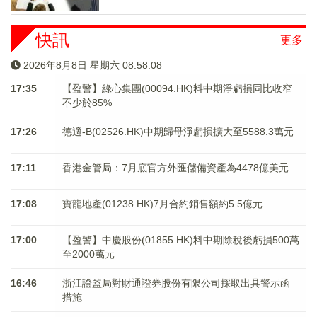
快訊
更多
2026年8月8日 星期六 08:58:08
17:35
【盈警】綠心集團(00094.HK)料中期淨虧損同比收窄
不少於85%
17:26
德適-B(02526.HK)中期歸母淨虧損擴大至5588.3萬元
17:11
香港金管局：7月底官方外匯儲備資產為4478億美元
17:08
寶龍地產(01238.HK)7月合約銷售額約5.5億元
17:00
【盈警】中慶股份(01855.HK)料中期除稅後虧損500萬
至2000萬元
16:46
浙江證監局對財通證券股份有限公司採取出具警示函
措施