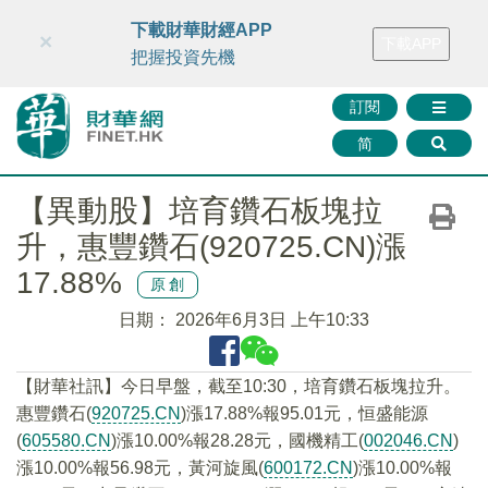
財華智庫網
FINTV
FINMETA
財華證券
媒體矩陣
下載財華財經APP
×
下載APP
智庫沙龍
聯絡我們
把握投資先機
訂閱
简
【異動股】培育鑽石板塊拉
升，惠豐鑽石(920725.CN)漲
17.88%
原創
日期：
2026年6月3日 上午10:33
【財華社訊】今日早盤，截至10:30，培育鑽石板塊拉升。
惠豐鑽石(
920725.CN
)漲17.88%報95.01元，恒盛能源
(
605580.CN
)漲10.00%報28.28元，國機精工(
002046.CN
)
漲10.00%報56.98元，黃河旋風(
600172.CN
)漲10.00%報