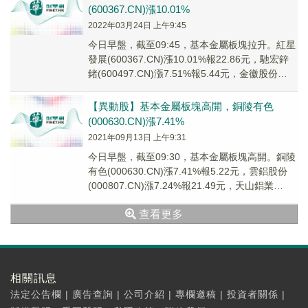
(600367.CN)漲10.01%
2022年03月24日 上午9:45
今日早盤，截至09:45，基本金屬板塊拉升。紅星
發展(600367.CN)漲10.01%報22.86元，馳宏鋅
鍺(600497.CN)漲7.51%報5.44元，金徽股份
(6031...
【異動股】基本金屬板塊高開，銅陵有色
(000630.CN)漲7.41%
2021年09月13日 上午9:31
今日早盤，截至09:30，基本金屬板塊高開。銅陵
有色(000630.CN)漲7.41%報5.22元，雲鋁股份
(000807.CN)漲7.24%報21.49元，天山鋁業
(00253...
查看更多
相關訊息
法定公告欄
|
廣告查詢
|
公司介紹
|
專欄邀稿
|
投資者關係
|