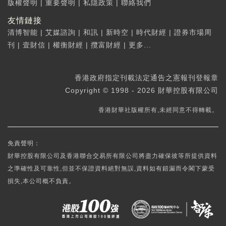
版權聲明
|
重要聲明
|
私隱政策
|
聯絡我們
友情鏈接
清博智能
|
艾媒諮詢
|
和訊
|
新時空
|
時代財經
|
證券市場周
刊
|
壹財信
|
權衡財經
|
攬富財經
|
更多...
香港政府指定刊載法定通告之憲報刊登報章
Copyright © 1998 - 2026 財華控股有限公司
香港財華社版權所有,未經同意不得轉載。
免責聲明：
財華控股有限公司及香港聯合交易所有限公司將盡力確保彼等所提供資料
之準確性及可靠性,但並不保證資料絕對無誤,資料如有錯漏而令閣下蒙受
損失,本公司概不負責。