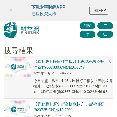
財華智庫網
FINTV
FINMETA
財華證券
媒體矩陣
下載財華財經APP
×
下載APP
智庫沙龍
聯絡我們
把握投資先機
訂閱
简
搜尋結果
【異動股】昨日打二板以上表現板塊拉升，天
洋新材(603330.CN)漲10.06%
2026年06月04日 下午2:45
今日午盤，截至14:45，昨日打二板以上表現板塊
拉升。天洋新材(603330.CN)漲10.06%報9.41
元，XD紅星發(600367.CN)漲10.00%報46.98
元，金時...
【異動股】曆史新高板塊拉升，惠豐鑽石
(920725.CN)漲13.29%
2026年06月02日 上午9:45