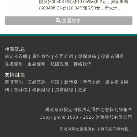
能源(600403.CN)漲10.05%報9.2元，安泰集團
(600408.CN)漲10.04%報5.59元，新大洲
A(00057...
查看更多
相關訊息
法定公告欄
|
廣告查詢
|
公司介紹
|
專欄邀稿
|
投資者關係
|
版權聲明
|
重要聲明
|
私隱政策
|
聯絡我們
友情鏈接
清博智能
|
艾媒諮詢
|
和訊
|
新時空
|
時代財經
|
證券市場周
刊
|
壹財信
|
權衡財經
|
攬富財經
|
更多...
香港政府指定刊載法定通告之憲報刊登報章
Copyright © 1998 - 2026 財華控股有限公司
香港財華社版權所有,未經同意不得轉載。