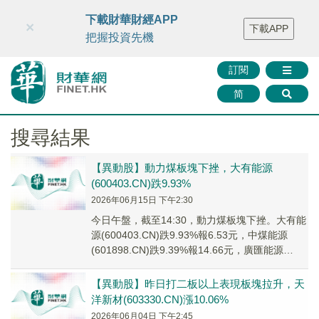
財華智庫網
FINTV
FINMETA
財華證券
媒體矩陣
下載財華財經APP
×
下載APP
智庫沙龍
聯絡我們
把握投資先機
訂閱
简
搜尋結果
【異動股】動力煤板塊下挫，大有能源
(600403.CN)跌9.93%
2026年06月15日 下午2:30
今日午盤，截至14:30，動力煤板塊下挫。大有能
源(600403.CN)跌9.93%報6.53元，中煤能源
(601898.CN)跌9.39%報14.66元，廣匯能源
(600256...
【異動股】昨日打二板以上表現板塊拉升，天
洋新材(603330.CN)漲10.06%
2026年06月04日 下午2:45