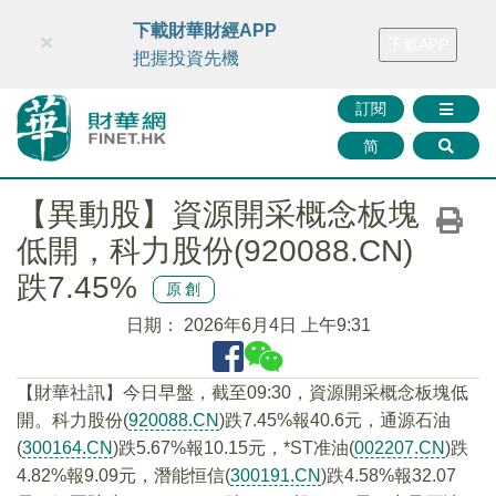
財華智庫網
FINTV
FINMETA
財華證券
媒體矩陣
下載財華財經APP
×
下載APP
智庫沙龍
聯絡我們
把握投資先機
訂閱
简
【異動股】資源開采概念板塊
低開，科力股份(920088.CN)
跌7.45%
原創
日期：
2026年6月4日 上午9:31
【財華社訊】今日早盤，截至09:30，資源開采概念板塊低
開。科力股份(
920088.CN
)跌7.45%報40.6元，通源石油
(
300164.CN
)跌5.67%報10.15元，*ST准油(
002207.CN
)跌
4.82%報9.09元，潛能恒信(
300191.CN
)跌4.58%報32.07