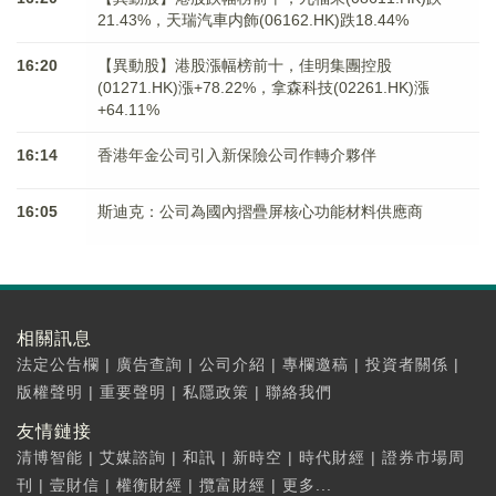
21.43%，天瑞汽車内飾(06162.HK)跌18.44%
16:20
【異動股】港股漲幅榜前十，佳明集團控股
(01271.HK)漲+78.22%，拿森科技(02261.HK)漲
+64.11%
16:14
香港年金公司引入新保險公司作轉介夥伴
16:05
斯迪克：公司為國內摺疊屏核心功能材料供應商
相關訊息
法定公告欄
|
廣告查詢
|
公司介紹
|
專欄邀稿
|
投資者關係
|
版權聲明
|
重要聲明
|
私隱政策
|
聯絡我們
友情鏈接
清博智能
|
艾媒諮詢
|
和訊
|
新時空
|
時代財經
|
證券市場周
刊
|
壹財信
|
權衡財經
|
攬富財經
|
更多...