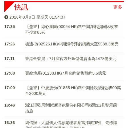
快訊
更多
2026年8月9日 星期天 01:54:37
17:35
【盈警】綠心集團(00094.HK)料中期淨虧損同比收窄
不少於85%
17:26
德適-B(02526.HK)中期歸母淨虧損擴大至5588.3萬元
17:11
香港金管局：7月底官方外匯儲備資產為4478億美元
17:08
寶龍地產(01238.HK)7月合約銷售額約5.5億元
17:00
【盈警】中慶股份(01855.HK)料中期除稅後虧損500萬
至2000萬元
16:46
浙江證監局對財通證券股份有限公司採取出具警示函
措施
16:36
網信辦：大型個人信息處理者應當採取加密、去標識