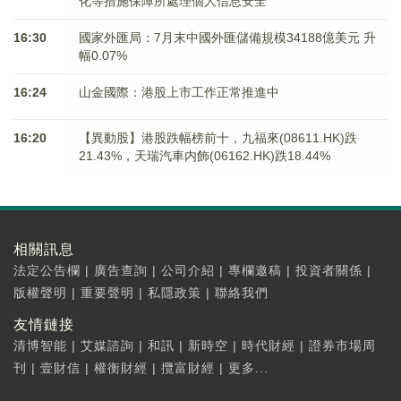
化等措施保障所處理個人信息安全
16:30
國家外匯局：7月末中國外匯儲備規模34188億美元 升
幅0.07%
16:24
山金國際：港股上市工作正常推進中
16:20
【異動股】港股跌幅榜前十，九福來(08611.HK)跌
21.43%，天瑞汽車内飾(06162.HK)跌18.44%
相關訊息
法定公告欄
|
廣告查詢
|
公司介紹
|
專欄邀稿
|
投資者關係
|
版權聲明
|
重要聲明
|
私隱政策
|
聯絡我們
友情鏈接
清博智能
|
艾媒諮詢
|
和訊
|
新時空
|
時代財經
|
證券市場周
刊
|
壹財信
|
權衡財經
|
攬富財經
|
更多...