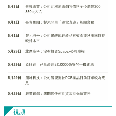
6月3日
景興紙業：公司瓦楞原紙銷售價格至今調幅300-
350元左右
6月1日
長青集團：暫未開展「綠電直連」相關業務
6月1日
豐元股份：公司磷酸鐵鋰產品有效產能利用率維持
較好水平
5月29日
北摩高科：沒有投資Spacex公司股權
5月29日
欣旺達：已量產達到10000毫安的手機電池
5月29日
滿坤科技：公司智能駕駛PCB產品目前訂單較為充
足
5月29日
興業銀錫：未開展任何期貨套期保值業務
視頻