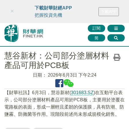
財華智庫網
FINTV
FINMETA
財華證券
媒體矩陣
下載財華財經APP
×
下載APP
智庫沙龍
聯絡我們
把握投資先機
訂閱
简
慧谷新材：公司部分塗層材料
產品可用於PCB板
日期：
2026年6月3日 下午2:24
【財華社訊】6月3日，慧谷新材(
301683.SZ
)在互動平台表
示，公司部分塗層材料產品可用於PCB板，主要用於塗覆在
電路板的表面，形成一層輕且柔韌的保護膜，具有防潮、防
鹽霧、防黴菌等作用。現階段前述尚未形成規模化銷售。