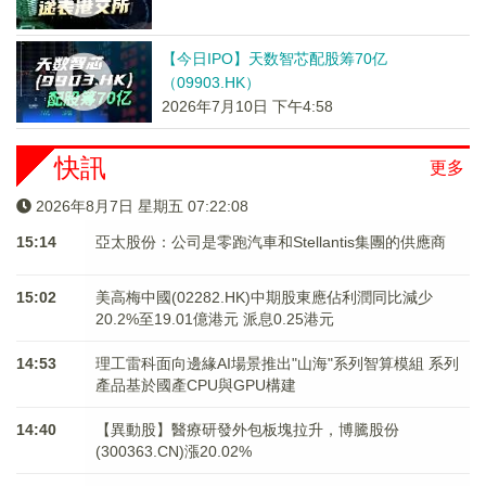
【今日IPO】天数智芯配股筹70亿
（09903.HK）
2026年7月10日 下午4:58
快訊
更多
2026年8月7日 星期五 07:22:09
15:14
亞太股份：公司是零跑汽車和Stellantis集團的供應商
15:02
美高梅中國(02282.HK)中期股東應佔利潤同比減少
20.2%至19.01億港元 派息0.25港元
14:53
理工雷科面向邊緣AI場景推出"山海"系列智算模組 系列
產品基於國產CPU與GPU構建
14:40
【異動股】醫療研發外包板塊拉升，博騰股份
(300363.CN)漲20.02%