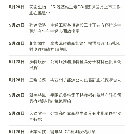
5月29日
花園生物：25-羥基維生素D3相關保健品上市工作
正在推進中
5月29日
強達電路：南通工廠各項建設工作正在有序推進中
預計今年年中逐步開啟投產
5月28日
川能動力：李家溝鋰礦產能為年採選原礦105萬噸
對應鋰精礦約18萬噸
5月28日
沃特股份：公司服務器用特種高分子材料已批量化
出貨
5月28日
三角防務：與西門子能源公司已簽訂正式採購合同
5月26日
凱美特氣：岳陽凱美特電子特種稀有氣體有限公司
具有精製提純氦氣產線
5月26日
宏達電子：公司高可靠產品生產具有小批量多批次
的特點
5月26日
正業科技：暫無MLCC檢測設備訂單