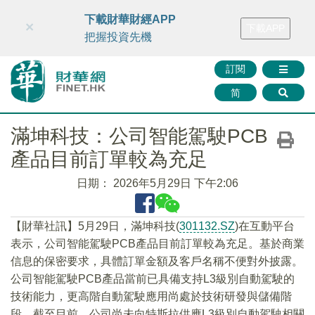
財華智庫網
FINTV
FINMETA
財華證券
媒體矩陣
下載財華財經APP
×
下載APP
智庫沙龍
聯絡我們
把握投資先機
訂閱
简
滿坤科技：公司智能駕駛PCB
產品目前訂單較為充足
日期：
2026年5月29日 下午2:06
【財華社訊】5月29日，滿坤科技(
301132.SZ
)在互動平台
表示，公司智能駕駛PCB產品目前訂單較為充足。基於商業
信息的保密要求，具體訂單金額及客戶名稱不便對外披露。
公司智能駕駛PCB產品當前已具備支持L3級別自動駕駛的
技術能力，更高階自動駕駛應用尚處於技術研發與儲備階
段。截至目前，公司尚未向特斯拉供應L3級別自動駕駛相關