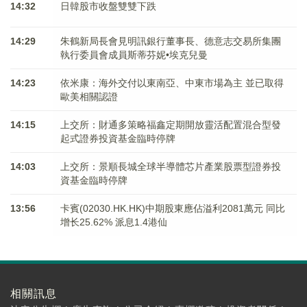
14:32
日韓股市收盤雙雙下跌
14:29
朱鶴新局長會見明訊銀行董事長、德意志交易所集團
執行委員會成員斯蒂芬妮•埃克兒曼
14:23
依米康：海外交付以東南亞、中東市場為主 並已取得
歐美相關認證
14:15
上交所：財通多策略福鑫定期開放靈活配置混合型發
起式證券投資基金臨時停牌
14:03
上交所：景順長城全球半導體芯片產業股票型證券投
資基金臨時停牌
13:56
卡賓(02030.HK.HK)中期股東應佔溢利2081萬元 同比
增长25.62% 派息1.4港仙
相關訊息