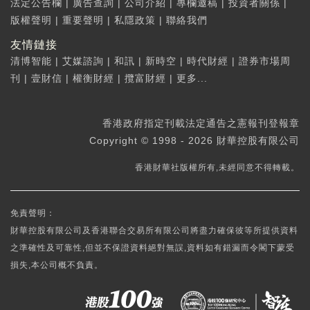
法定公告欄
|
廣告查詢
|
公司介紹
|
專欄邀稿
|
投資者關係
|
版權聲明
|
重要聲明
|
私隱政策
|
聯絡我們
友情鏈接
清博智能
|
艾媒諮詢
|
和訊
|
新時空
|
時代財經
|
證券市場周
刊
|
壹財信
|
權衡財經
|
攬富財經
|
更多...
香港政府指定刊載法定通告之憲報刊登報章
Copyright © 1998 - 2026 財華控股有限公司
香港財華社版權所有,未經同意不得轉載。
免責聲明：
財華控股有限公司及香港聯合交易所有限公司將盡力確保彼等所提供資料
之準確性及可靠性,但並不保證資料絕對無誤,資料如有錯漏而令閣下蒙受
損失,本公司概不負責。