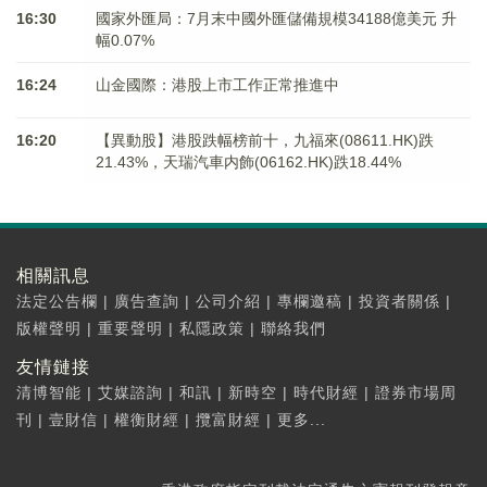
16:30
國家外匯局：7月末中國外匯儲備規模34188億美元 升
幅0.07%
16:24
山金國際：港股上市工作正常推進中
16:20
【異動股】港股跌幅榜前十，九福來(08611.HK)跌
21.43%，天瑞汽車内飾(06162.HK)跌18.44%
相關訊息
法定公告欄
|
廣告查詢
|
公司介紹
|
專欄邀稿
|
投資者關係
|
版權聲明
|
重要聲明
|
私隱政策
|
聯絡我們
友情鏈接
清博智能
|
艾媒諮詢
|
和訊
|
新時空
|
時代財經
|
證券市場周
刊
|
壹財信
|
權衡財經
|
攬富財經
|
更多...