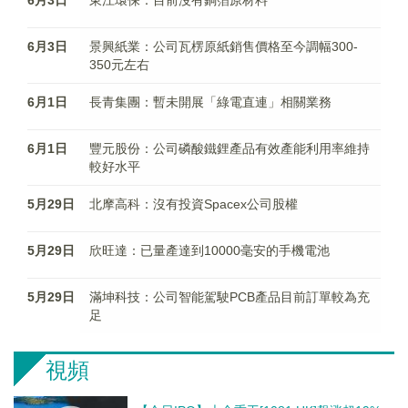
6月3日
東江環保：目前沒有銅箔原材料
6月3日
景興紙業：公司瓦楞原紙銷售價格至今調幅300-
350元左右
6月1日
長青集團：暫未開展「綠電直連」相關業務
6月1日
豐元股份：公司磷酸鐵鋰產品有效產能利用率維持
較好水平
5月29日
北摩高科：沒有投資Spacex公司股權
5月29日
欣旺達：已量產達到10000毫安的手機電池
5月29日
滿坤科技：公司智能駕駛PCB產品目前訂單較為充
足
視頻