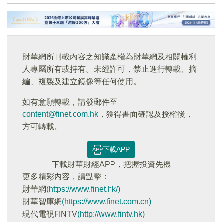
財華網所刊載內容之知識產權為財華網及相關權利
人專屬所有或持有。未經許可，禁止進行轉載、摘
編、複製及建立鏡像等任何使用。
如有意願轉載，請發郵件至
content@finet.com.hk
，獲得書面確認及授權後，
方可轉載。
下載APP
下載財華財經APP，把握投資先機
更多精彩内容，請點擊：
財華網
(https://www.finet.hk/)
財華智庫網
(https://www.finet.com.cn)
現代電視FINTV
(http://www.fintv.hk)