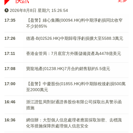
2026年8月8日 星期六 15:26:54
17:35
【盈警】綠心集團(00094.HK)料中期淨虧損同比收窄
不少於85%
17:26
德適-B(02526.HK)中期歸母淨虧損擴大至5588.3萬元
17:11
香港金管局：7月底官方外匯儲備資產為4478億美元
17:08
寶龍地產(01238.HK)7月合約銷售額約5.5億元
17:00
【盈警】中慶股份(01855.HK)料中期除稅後虧損500萬
至2000萬元
16:46
浙江證監局對財通證券股份有限公司採取出具警示函
措施
16:36
網信辦：大型個人信息處理者應當採取加密、去標識
化等措施保障所處理個人信息安全