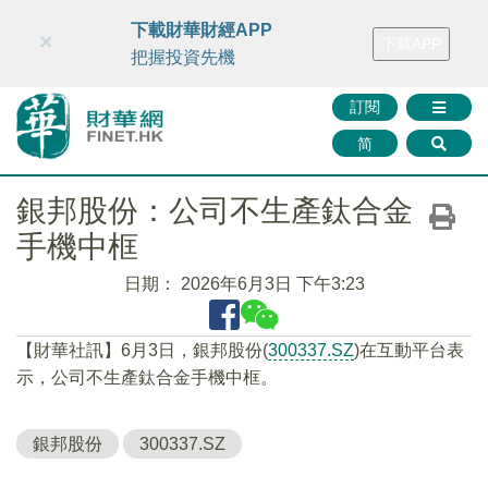
財華智庫網
FINTV
FINMETA
財華證券
媒體矩陣
下載財華財經APP
×
下載APP
智庫沙龍
聯絡我們
把握投資先機
訂閱
简
銀邦股份：公司不生產鈦合金
手機中框
日期：
2026年6月3日 下午3:23
【財華社訊】6月3日，銀邦股份(
300337.SZ
)在互動平台表
示，公司不生產鈦合金手機中框。
銀邦股份
300337.SZ