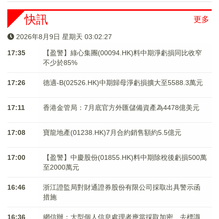
快訊
更多
2026年8月9日 星期天 03:02:27
17:35
【盈警】綠心集團(00094.HK)料中期淨虧損同比收窄
不少於85%
17:26
德適-B(02526.HK)中期歸母淨虧損擴大至5588.3萬元
17:11
香港金管局：7月底官方外匯儲備資產為4478億美元
17:08
寶龍地產(01238.HK)7月合約銷售額約5.5億元
17:00
【盈警】中慶股份(01855.HK)料中期除稅後虧損500萬
至2000萬元
16:46
浙江證監局對財通證券股份有限公司採取出具警示函
措施
16:36
網信辦：大型個人信息處理者應當採取加密、去標識