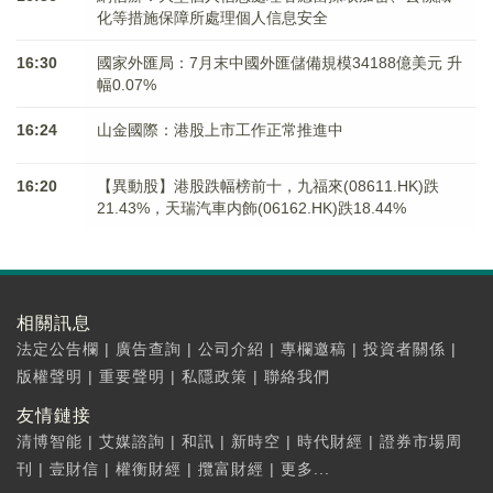
化等措施保障所處理個人信息安全
16:30
國家外匯局：7月末中國外匯儲備規模34188億美元 升
幅0.07%
16:24
山金國際：港股上市工作正常推進中
16:20
【異動股】港股跌幅榜前十，九福來(08611.HK)跌
21.43%，天瑞汽車内飾(06162.HK)跌18.44%
相關訊息
法定公告欄
|
廣告查詢
|
公司介紹
|
專欄邀稿
|
投資者關係
|
版權聲明
|
重要聲明
|
私隱政策
|
聯絡我們
友情鏈接
清博智能
|
艾媒諮詢
|
和訊
|
新時空
|
時代財經
|
證券市場周
刊
|
壹財信
|
權衡財經
|
攬富財經
|
更多...