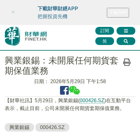
財華智庫網
FINTV
FINMETA
財華證券
媒體矩陣
下載財華財經APP
×
下載APP
智庫沙龍
聯絡我們
把握投資先機
訂閱
简
興業銀錫：未開展任何期貨套
期保值業務
日期：
2026年5月29日 下午1:58
【財華社訊】5月29日，興業銀錫(
000426.SZ
)在互動平台
表示，截止目前，公司未開展任何期貨套期保值業務。
興業銀錫
000426.SZ