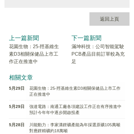
返回上頁
上一篇新聞
下一篇新聞
花園生物：25-羥基維生
滿坤科技：公司智能駕駛
素D3相關保健品上市工
PCB產品目前訂單較為充
作正在推進中
足
相關文章
5月29日
花園生物：25-羥基維生素D3相關保健品上市工作
正在推進中
5月29日
強達電路：南通工廠各項建設工作正在有序推進中
預計今年年中逐步開啟投產
5月28日
川能動力：李家溝鋰礦產能為年採選原礦105萬噸
對應鋰精礦約18萬噸