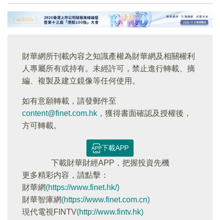
財華網所刊載內容之知識產權為財華網及相關權利
人專屬所有或持有。未經許可，禁止進行轉載、摘
編、複製及建立鏡像等任何使用。
如有意願轉載，請發郵件至
content@finet.com.hk
，獲得書面確認及授權後，
方可轉載。
下載APP
下載財華財經APP，把握投資先機
更多精彩内容，請點擊：
財華網
(https://www.finet.hk/)
財華智庫網
(https://www.finet.com.cn)
現代電視FINTV
(http://www.fintv.hk)