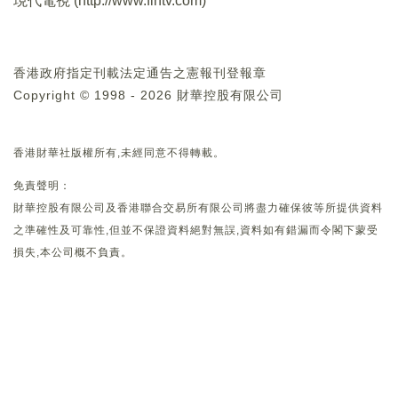
現代電視 (
http://www.fintv.com
)
香港政府指定刊載法定通告之憲報刊登報章
Copyright © 1998 - 2026 財華控股有限公司
香港財華社版權所有,未經同意不得轉載。
免責聲明：
財華控股有限公司及香港聯合交易所有限公司將盡力確保彼等所提供資料
之準確性及可靠性,但並不保證資料絕對無誤,資料如有錯漏而令閣下蒙受
損失,本公司概不負責。