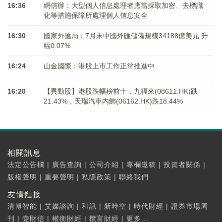
16:36
網信辦：大型個人信息處理者應當採取加密、去標識
化等措施保障所處理個人信息安全
16:30
國家外匯局：7月末中國外匯儲備規模34188億美元 升
幅0.07%
16:24
山金國際：港股上市工作正常推進中
16:20
【異動股】港股跌幅榜前十，九福來(08611.HK)跌
21.43%，天瑞汽車内飾(06162.HK)跌18.44%
相關訊息
法定公告欄
|
廣告查詢
|
公司介紹
|
專欄邀稿
|
投資者關係
|
版權聲明
|
重要聲明
|
私隱政策
|
聯絡我們
友情鏈接
清博智能
|
艾媒諮詢
|
和訊
|
新時空
|
時代財經
|
證券市場周
刊
|
壹財信
|
權衡財經
|
攬富財經
|
更多...