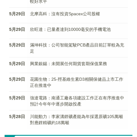
較好水平
5月29日
北摩高科：沒有投資Spacex公司股權
5月29日
欣旺達：已量產達到10000毫安的手機電池
5月29日
滿坤科技：公司智能駕駛PCB產品目前訂單較為充
足
5月29日
興業銀錫：未開展任何期貨套期保值業務
5月29日
花園生物：25-羥基維生素D3相關保健品上市工作
正在推進中
5月29日
強達電路：南通工廠各項建設工作正在有序推進中
預計今年年中逐步開啟投產
5月28日
川能動力：李家溝鋰礦產能為年採選原礦105萬噸
對應鋰精礦約18萬噸