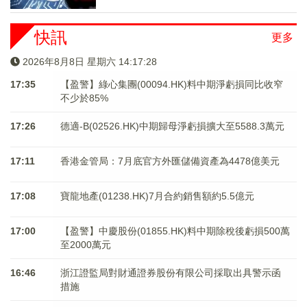
快訊
更多
2026年8月8日 星期六 14:17:29
17:35
【盈警】綠心集團(00094.HK)料中期淨虧損同比收窄
不少於85%
17:26
德適-B(02526.HK)中期歸母淨虧損擴大至5588.3萬元
17:11
香港金管局：7月底官方外匯儲備資產為4478億美元
17:08
寶龍地產(01238.HK)7月合約銷售額約5.5億元
17:00
【盈警】中慶股份(01855.HK)料中期除稅後虧損500萬
至2000萬元
16:46
浙江證監局對財通證券股份有限公司採取出具警示函
措施