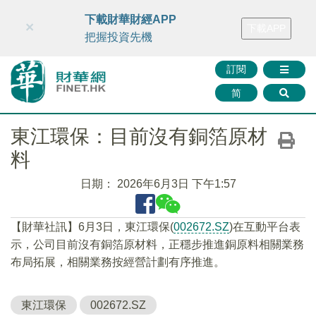
財華智庫網
FINTV
FINMETA
財華證券
媒體矩陣
下載財華財經APP
×
下載APP
智庫沙龍
聯絡我們
把握投資先機
訂閱
简
東江環保：目前沒有銅箔原材
料
日期：
2026年6月3日 下午1:57
【財華社訊】6月3日，東江環保(
002672.SZ
)在互動平台表
示，公司目前沒有銅箔原材料，正穩步推進銅原料相關業務
布局拓展，相關業務按經營計劃有序推進。
東江環保
002672.SZ