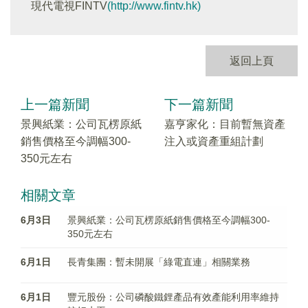
現代電視FINTV
(http://www.fintv.hk)
返回上頁
上一篇新聞
下一篇新聞
景興紙業：公司瓦楞原紙
嘉亨家化：目前暫無資產
銷售價格至今調幅300-
注入或資產重組計劃
350元左右
相關文章
6月3日
景興紙業：公司瓦楞原紙銷售價格至今調幅300-
350元左右
6月1日
長青集團：暫未開展「綠電直連」相關業務
6月1日
豐元股份：公司磷酸鐵鋰產品有效產能利用率維持