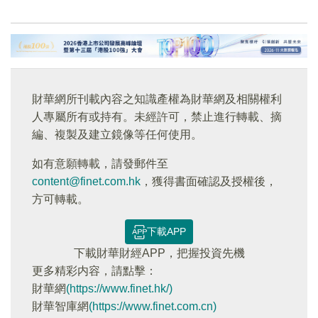
財華網所刊載內容之知識產權為財華網及相關權利
人專屬所有或持有。未經許可，禁止進行轉載、摘
編、複製及建立鏡像等任何使用。
如有意願轉載，請發郵件至
content@finet.com.hk
，獲得書面確認及授權後，
方可轉載。
下載APP
下載財華財經APP，把握投資先機
更多精彩内容，請點擊：
財華網
(https://www.finet.hk/)
財華智庫網
(https://www.finet.com.cn)