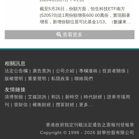
2026年05月27日 下午1:01
截至5月26日，份額方面，恒生科技ETF南方
(520570)近1周份額增長600.00萬份，實現顯著
增長，新增份額位居可比基金1/13。（數據來
源：Wind）
查看更多
相關訊息
法定公告欄
|
廣告查詢
|
公司介紹
|
專欄邀稿
|
投資者關係
|
版權聲明
|
重要聲明
|
私隱政策
|
聯絡我們
友情鏈接
清博智能
|
艾媒諮詢
|
和訊
|
新時空
|
時代財經
|
證券市場周
刊
|
壹財信
|
權衡財經
|
攬富財經
|
更多...
香港政府指定刊載法定通告之憲報刊登報章
Copyright © 1998 - 2026 財華控股有限公司