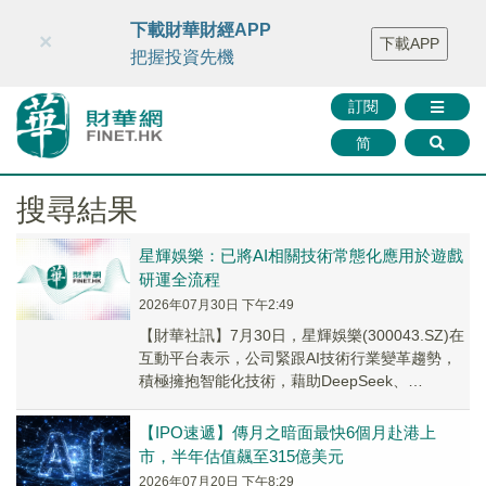
財華智庫網
FINTV
FINMETA
財華證券
媒體矩陣
下載財華財經APP
×
下載APP
智庫沙龍
聯絡我們
把握投資先機
訂閱
简
搜尋結果
星輝娛樂：已將AI相關技術常態化應用於遊戲
研運全流程
2026年07月30日 下午2:49
【財華社訊】7月30日，星輝娛樂(300043.SZ)在
互動平台表示，公司緊跟AI技術行業變革趨勢，
積極擁抱智能化技術，藉助DeepSeek、
ChatGPT、豆包、元寶、千問、M...
【IPO速遞】傳月之暗面最快6個月赴港上
市，半年估值飆至315億美元
2026年07月20日 下午8:29