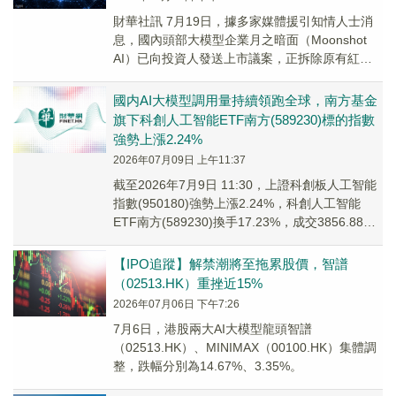
財華社訊 7月19日，據多家媒體援引知情人士消
息，國內頭部大模型企業月之暗面（Moonshot
AI）已向投資人發送上市議案，正拆除原有紅籌
VIE架構籌備赴港IPO，預計最快6個...
國内AI大模型調用量持續領跑全球，南方基金
旗下科創人工智能ETF南方(589230)標的指數
強勢上漲2.24%
2026年07月09日 上午11:37
截至2026年7月9日 11:30，上證科創板人工智能
指數(950180)強勢上漲2.24%，科創人工智能
ETF南方(589230)換手17.23%，成交3856.88萬
元，市場交投活躍。
【IPO追蹤】解禁潮將至拖累股價，智譜
（02513.HK）重挫近15%
2026年07月06日 下午7:26
7月6日，港股兩大AI大模型龍頭智譜
（02513.HK）、MINIMAX（00100.HK）集體調
整，跌幅分別為14.67%、3.35%。