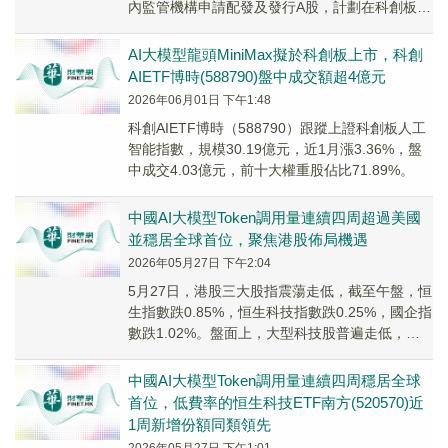
內監管機構申請配發及發行A股，計劃在科創板上
市，建議A股的發行數量占擴大後股本額2%...
AI大模型龍頭MiniMax擬於科創板上市，科創
AIETF博時(588790)盤中成交額超4億元
2026年06月01日 下午1:48
科創AIETF博時（588790）跟蹤上證科創板人工
智能指數，規模30.19億元，近1月漲3.36%，盤
中成交4.03億元，前十大權重股佔比71.89%。
中國AI大模型Token調用量連續四周超過美國
並穩居全球首位，聚焦港股佈局機遇
2026年05月27日 下午2:04
5月27日，港股三大股指震蕩走低，截至午盤，恒
生指數跌0.85%，恒生科技指數跌0.25%，國企指
數跌1.02%。盤面上，大型科技股普遍走低，黃
金股普跌，半導體板塊強勢。
中國AI大模型Token調用量連續四周穩居全球
首位，低費率的恒生科技ETF南方(520570)近
1周新增份額同類領先