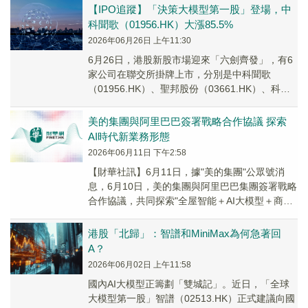
【IPO追蹤】「決策大模型第一股」登場，中
科聞歌（01956.HK）大漲85.5%
2026年06月26日 上午11:30
6月26日，港股新股市場迎來「六劍齊發」，有6
家公司在聯交所掛牌上市，分別是中科聞歌
（01956.HK）、聖邦股份（03661.HK）、科拓
股份（02272.HK）、芯碁微裝（0...
美的集團與阿里巴巴簽署戰略合作協議 探索
AI時代新業務形態
2026年06月11日 下午2:58
【財華社訊】6月11日，據"美的集團"公眾號消
息，6月10日，美的集團與阿里巴巴集團簽署戰略
合作協議，共同探索"全屋智能＋AI大模型＋商業
生態"的下一代業務形態。雙方將共建全屋智...
港股「北歸」：智譜和MiniMax為何急著回
A？
2026年06月02日 上午11:58
國內AI大模型正籌劃「雙城記」。近日，「全球
大模型第一股」智譜（02513.HK）正式建議向國