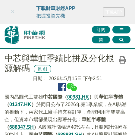
財華智庫網
FINTV
FINMETA
財華證券
媒體矩陣
下載財華財經APP
×
下載APP
智庫沙龍
聯絡我們
把握投資先機
訂閱
简
中芯與華虹季績比拼及分化根
源解碼
原創
日期：
2026年5月15日 下午2:51
國內晶圓代工雙雄
中芯國際（
00981.HK
）
與
華虹半導體
（
01347.HK
）
於同日公布了2026年第1季業績，在AI熱潮
的推動下，兩家代工廠手持充裕訂單，產能利用率雙雙高
企，但資本市場卻呈現出顯著分化：
華虹半導體
（
688347.SH
）
A股累計漲幅達40%左右，H股累計漲幅在
50%以上，而
中芯國際（
688981.SH
）
的AH股累計漲幅均