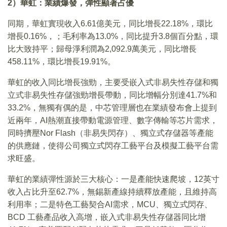
2）華虹：業績爆發，彈性顯著占優
同期，華虹實現收入6.61億美元，同比增長22.18%，環比
增長0.16%，；毛利率為13.0%，同比提升3.8個百分點，環
比大致持平；歸母淨利潤為2,092.9萬美元，同比增長
458.11%，環比增長19.91%。
華虹的收入同比增長強勁，主要受嵌入式非易失性存儲和獨
立式非易失性存儲強勁增長帶動，同比增幅分別達41.7%和
33.2%，無獨有偶的是，中芯管理層也在業績發布會上提到
近兩年，AI熱潮直接帶動電源管理、數字傳輸等芯片需求，
同時擠壓Nor Flash（非易失閃存）、獨立式存儲器等產能
的供應鏈，使得公司獨立式閃存工藝平台及模擬工藝平台需
求旺盛。
華虹的業績彈性源於三大核心：一是產能快速爬坡，12英寸
收入占比升至62.7%，無錫新產線持續釋放產能，且維持高
利用率；二是特色工藝契合AI需求，MCU、獨立式閃存、
BCD 工藝產品收入高增，嵌入式非易失性存儲器同比增