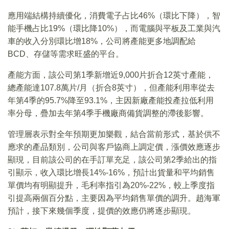
應用端結構持續優化，消費電子占比46%（環比下降），智
能手機占比19%（環比降10%），而電腦與平板及工業與汽
車的收入分別環比增18%，公司將產能更多地調配給
BCD、存儲等需求旺盛的平台。
產能方面，該公司第1季新增近9,000片折合12英寸產能，
總產能達107.8萬片/月（折合8英寸），但產能利用率從去
年第4季的95.7%降至93.1%，主因新廠產能投產拉低利用
率分母，疊加去年第4季手機廠商備貨調整的滯後影響。
管理層表示對全年預期更加樂觀，結合當前形式，基於供不
應求的產品類別，公司與客戶協商上調定價，漲價效應逐步
顯現，目前該公司的在手訂單充足，該公司第2季給出的指
引顯示，收入環比增長14%-16%，預計出貨量和平均銷售
單價均有明顯提升，毛利率指引為20%-22%，較上季度指
引提高兩個百分點，主要因為平均銷售單價的調升。趙海軍
預計，接下來幾個季度，提價的效應仍將逐步顯現。