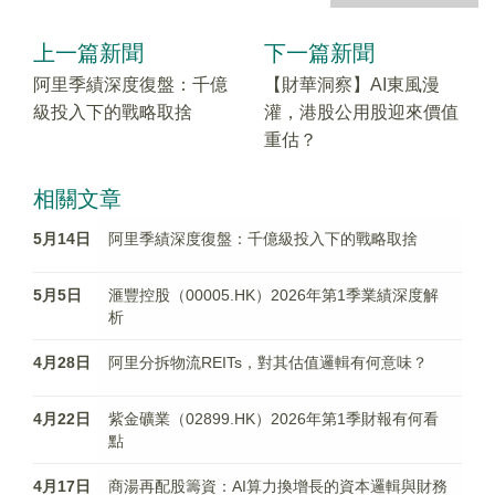
上一篇新聞
下一篇新聞
阿里季績深度復盤：千億
【財華洞察】AI東風漫
級投入下的戰略取捨
灌，港股公用股迎來價值
重估？
相關文章
5月14日
阿里季績深度復盤：千億級投入下的戰略取捨
5月5日
滙豐控股（00005.HK）2026年第1季業績深度解
析
4月28日
阿里分拆物流REITs，對其估值邏輯有何意味？
4月22日
紫金礦業（02899.HK）2026年第1季財報有何看
點
4月17日
商湯再配股籌資：AI算力換增長的資本邏輯與財務