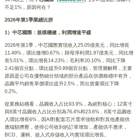
不足1%，原因何在？
2026年第1季業績比拼
1）中芯國際：規模穩健，利潤增速平緩
2026年第1季，中芯國際實現收入25.05億美元，同比增長
11.49%，環比微增0.67%；歸母淨利潤1.97億美元，同比增
長5.01%，環比增長14.23%；毛利率20.10%，同比下降
2.41個百分點，環比提升0.89個百分點，管理層解釋，主要
原因是公司在優勢細分領域的部分產品在供價格穩中有升，
晶圓平均銷售單價環比提升2.5%，而出貨量環比下降
0.2%。
從業務結構看，晶圓收入占比93.9%，為絕對核心；12英寸
與8英寸晶圓收入占比分別為76.4%和23.6%，8英寸晶圓收
入環比增長6%，因AI對配套芯片需求強勁和對其他產能供
應端額擠壓，使得公司收到的訂單增加，產能供不應求，
BCD、邏輯、嵌入式存儲收入均實現環比增長。