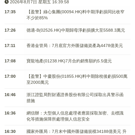
2026年8月7日 星期五 16:39:58
17:35
【盈警】綠心集團(00094.HK)料中期淨虧損同比收窄
不少於85%
17:26
德適-B(02526.HK)中期歸母淨虧損擴大至5588.3萬元
17:11
香港金管局：7月底官方外匯儲備資產為4478億美元
17:08
寶龍地產(01238.HK)7月合約銷售額約5.5億元
17:00
【盈警】中慶股份(01855.HK)料中期除稅後虧損500萬
至2000萬元
16:46
浙江證監局對財通證券股份有限公司採取出具警示函
措施
16:36
網信辦：大型個人信息處理者應當採取加密、去標識
化等措施保障所處理個人信息安全
16:30
國家外匯局：7月末中國外匯儲備規模34188億美元 升