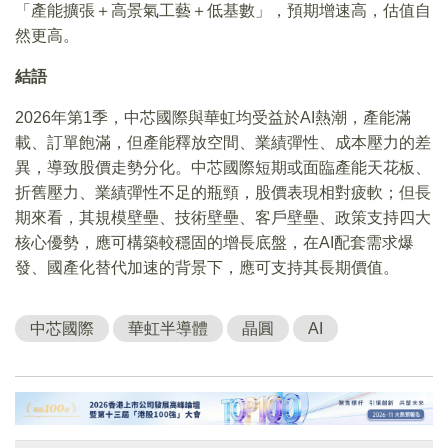
「產能擴張＋高景氣工藝＋低基數」，預期增速高，估值自
然更高。
結語
2026年第1季，中芯國際與華虹均受益於AI熱潮，產能滿
載、訂單飽滿，但產能釋放空間、業績彈性、成本壓力的差
異，導致股價走勢分化。中芯國際短期或面臨產能天花板、
折舊壓力、業績彈性不足的瓶頸，股價表現相對疲軟；但長
期來看，其規模壁壘、技術壁壘、客戶壁壘、政策支持四大
核心優勢，應可構築較穩固的增長底盤，在AI配套需求爆
發、國產化替代加速的背景下，應可支持其長期價值。
中芯國際
華虹半導體
晶圓
AI