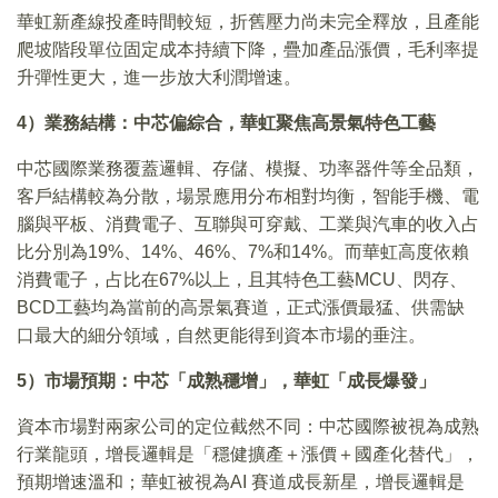
華虹新產線投產時間較短，折舊壓力尚未完全釋放，且產能
爬坡階段單位固定成本持續下降，疊加產品漲價，毛利率提
升彈性更大，進一步放大利潤增速。
4）業務結構：中芯偏綜合，華虹聚焦高景氣特色工藝
中芯國際業務覆蓋邏輯、存儲、模擬、功率器件等全品類，
客戶結構較為分散，場景應用分布相對均衡，智能手機、電
腦與平板、消費電子、互聯與可穿戴、工業與汽車的收入占
比分別為19%、14%、46%、7%和14%。而華虹高度依賴
消費電子，占比在67%以上，且其特色工藝MCU、閃存、
BCD工藝均為當前的高景氣賽道，正式漲價最猛、供需缺
口最大的細分領域，自然更能得到資本市場的垂注。
5）市場預期：中芯「成熟穩增」，華虹「成長爆發」
資本市場對兩家公司的定位截然不同：中芯國際被視為成熟
行業龍頭，增長邏輯是「穩健擴產＋漲價＋國產化替代」，
預期增速溫和；華虹被視為AI 賽道成長新星，增長邏輯是