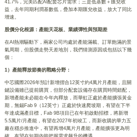
41.7%，完美匹配AI配套芯片需求；三是低基數＋匯兌收
益，去年同期利潤基數低，疊加本期匯兌收益，放大了同比
增速。
股價分化根源：產能天花板、業績彈性與預期差
在AI熱潮驅動下，兩家公司均處於產能滿載、訂單飽滿的景
氣周期，但股價走勢天差地別，我們猜測原因或包括以下幾
個：
1）產能釋放節奏的戰略分野：
中芯國際2026年預計新增摺合12英寸約4萬片月產能，且關
鍵設備雖已提前購買，但部分配套設備存在購買時間錯配，
新增產能未必能在今年內釋放，而華虹正處於產能擴張黃金
期，無錫Fab 9（12英寸）正處於快速爬坡期，有望在下半
年達成滿產目標，Fab 9B項目已在年初啟動招標，將新增
5.5萬片/月產能，有望在2027年初竣工，而新收購的華力五
廠在穩步推進中，有望再增4萬片月產能，產能擴張更為明
確，有望在短期內能把握需求飆升的機遇。