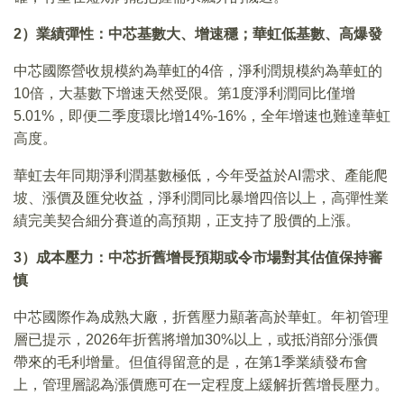
2）業績彈性：中芯基數大、增速穩；華虹低基數、高爆發
中芯國際營收規模約為華虹的4倍，淨利潤規模約為華虹的
10倍，大基數下增速天然受限。第1度淨利潤同比僅增
5.01%，即便二季度環比增14%-16%，全年增速也難達華虹
高度。
華虹去年同期淨利潤基數極低，今年受益於AI需求、產能爬
坡、漲價及匯兌收益，淨利潤同比暴增四倍以上，高彈性業
績完美契合細分賽道的高預期，正支持了股價的上漲。
3）成本壓力：中芯折舊增長預期或令市場對其估值保持審
慎
中芯國際作為成熟大廠，折舊壓力顯著高於華虹。年初管理
層已提示，2026年折舊將增加30%以上，或抵消部分漲價
帶來的毛利增量。但值得留意的是，在第1季業績發布會
上，管理層認為漲價應可在一定程度上緩解折舊增長壓力。