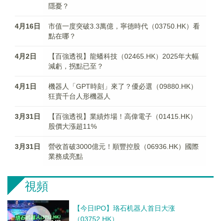
隱憂？
4月16日
市值一度突破3.3萬億，寧德時代（03750.HK）看
點在哪？
4月2日
【百強透視】龍蟠科技（02465.HK）2025年大幅
減虧，拐點已至？
4月1日
機器人「GPT時刻」來了？優必選（09880.HK）
狂賣千台人形機器人
3月31日
【百強透視】業績炸場！高偉電子（01415.HK）
股價大漲超11%
3月31日
營收首破3000億元！順豐控股（06936.HK）國際
業務成亮點
視頻
【今日IPO】珞石机器人首日大涨
（03752.HK）