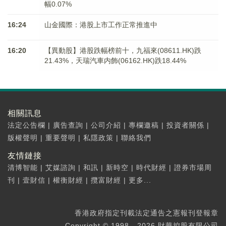
幅0.07%
16:24
山金國際：港股上市工作正常推進中
16:20
【異動股】港股跌幅榜前十，九福來(08611.HK)跌
21.43%，天瑞汽車内飾(06162.HK)跌18.44%
相關訊息
法定公告欄
|
廣告查詢
|
公司介紹
|
專欄邀稿
|
投資者關係
|
版權聲明
|
重要聲明
|
私隱政策
|
聯絡我們
友情鏈接
清博智能
|
艾媒諮詢
|
和訊
|
新時空
|
時代財經
|
證券市場周
刊
|
壹財信
|
權衡財經
|
攬富財經
|
更多...
香港政府指定刊載法定通告之憲報刊登報章
Copyright © 1998 - 2026 財華控股有限公司