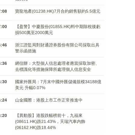
7:08
寶龍地產(01238.HK)7月合約銷售額約5.5億元
7:00
【盈警】中慶股份(01855.HK)料中期除稅後虧
損500萬至2000萬元
6:46
浙江證監局對財通證券股份有限公司採取出具
警示函措施
6:36
網信辦：大型個人信息處理者應當採取加密、
去標識化等措施保障所處理個人信息安全
6:30
國家外匯局：7月末中國外匯儲備規模34188億
美元 升幅0.07%
6:24
山金國際：港股上市工作正常推進中
6:20
【異動股】港股跌幅榜前十，九福來
(08611.HK)跌21.43%，天瑞汽車内飾
(06162.HK)跌18.44%