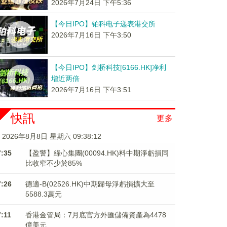
2026年7月24日 下午5:36
【今日IPO】铂科电子递表港交所
2026年7月16日 下午3:50
【今日IPO】剑桥科技[6166.HK]净利
增近两倍
2026年7月16日 下午3:51
快訊
更多
2026年8月8日 星期六 09:38:12
7:35
【盈警】綠心集團(00094.HK)料中期淨虧損同
比收窄不少於85%
7:26
德適-B(02526.HK)中期歸母淨虧損擴大至
5588.3萬元
7:11
香港金管局：7月底官方外匯儲備資產為4478
億美元