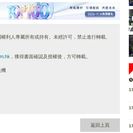
關權利人專屬所有或持有。未經許可，禁止進行轉載、
om.hk
，獲得書面確認及授權後，方可轉載。
先機
1
1
返回上頁
1