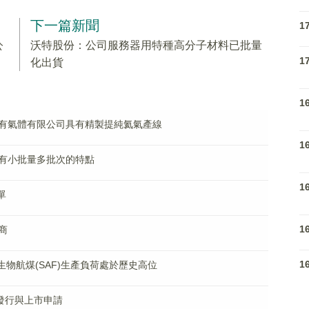
下一篇新聞
1
公
沃特股份：公司服務器用特種高分子材料已批量
1
化出貨
1
有氣體有限公司具有精製提純氦氣產線
1
有小批量多批次的特點
1
單
1
商
1
生物航煤(SAF)生產負荷處於歷史高位
發行與上市申請