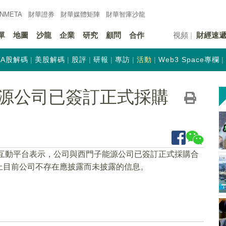
INMETA
財華證券
財華
媒體矩陣
財華
智庫沙龍
單
地圖
沙龍
企業
研究
顧問
合作
視頻
財經速
A股解碼
美股解碼
股評
研報
專訪
活動
Web3 Space專欄
源公司已簽訂正式採購
在互動平台表示，公司與西門子能源公司已簽訂正式採購合
止目前公司不存在應披露而未披露的信息。