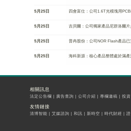
5月25日
四會富仕：公司1.6T光模塊用PC
5月25日
吉貝爾：公司獨家產品尼群洛爾片
5月25日
普冉股份：公司NOR Flash產品
5月25日
海科新源：核心產品整體處於滿產
相關訊息
法定公告欄
|
廣告查詢
|
公司介紹
|
專欄邀稿
|
投資
友情鏈接
清博智能
|
艾媒諮詢
|
和訊
|
新時空
|
時代財經
|
證