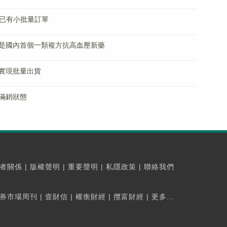
B已有小批量訂單
是國內首個一類複方抗高血壓新藥
已實現批量出貨
滿銷狀態
者關係
|
版權聲明
|
重要聲明
|
私隱政策
|
聯絡我們
券市場周刊
|
壹財信
|
權衡財經
|
攬富財經
|
更多...