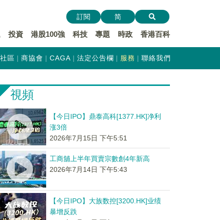
訂閱
简
遞
投資
港股100強
科技
專題
時政
香港百科
社區
商協會
CAGA
法定公告欄
服務
聯絡我們
視頻
【今日IPO】鼎泰高科[1377.HK]净利
涨3倍
2026年7月15日 下午5:51
工商舖上半年買賣宗數創4年新高
2026年7月14日 下午5:43
【今日IPO】大族数控[3200.HK]业绩
暴增反跌