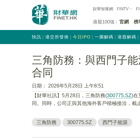
財華智庫網
FINTV
F
港股100強
官網
榜
快訊
港交所發佈
今日IPO
一圖解碼
港股解碼
三角防務：與西門子能
合同
日期：
2026年5月28日 上午8:51
【財華社訊】5月28日，三角防務(
300775.SZ
)
同。同時，公司正與其他海外客戶積極接洽，截
三角防務
300775.SZ
西門子能源