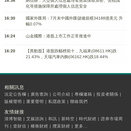
16:36
網信辦：大型個人信息處理者應當採取加密、去標識
化等措施保障所處理個人信息安全
16:30
國家外匯局：7月末中國外匯儲備規模34188億美元 升
幅0.07%
16:24
山金國際：港股上市工作正常推進中
16:20
【異動股】港股跌幅榜前十，九福來(08611.HK)跌
21.43%，天瑞汽車内飾(06162.HK)跌18.44%
相關訊息
法定公告欄
|
廣告查詢
|
公司介紹
|
專欄邀稿
|
投資者關係
|
版權聲明
|
重要聲明
|
私隱政策
|
聯絡我們
友情鏈接
清博智能
|
艾媒諮詢
|
和訊
|
新時空
|
時代財經
|
證券市場周
刊
|
壹財信
|
權衡財經
|
攬富財經
|
更多...