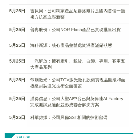
5月25日
吉貝爾：公司獨家產品尼群洛爾片是國內首個一類
複方抗高血壓新藥
5月25日
普冉股份：公司NOR Flash產品已實現批量出貨
5月25日
海科新源：核心產品整體處於滿產滿銷狀態
5月25日
一汽解放：擁有牽引、載貨、自卸、專用、客車五
大產品系列
5月25日
帝爾激光：公司TGV激光微孔設備實現晶圓級和面
板級封裝激光技術全面覆蓋
5月25日
漢得信息：公司大聖AI中台已與英偉達AI Factory
完成測試及適配並形成聯合解決方案
5月25日
科華數據：公司具備SST相關的技術儲備