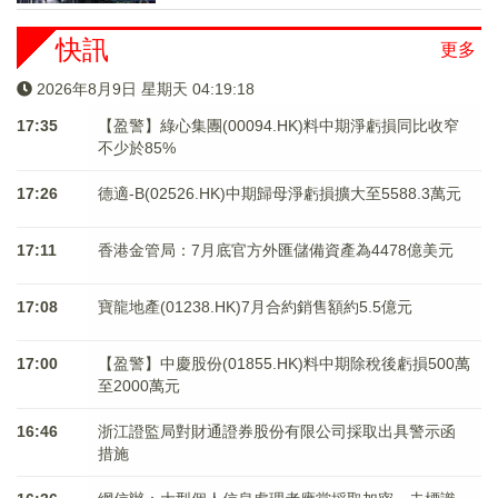
快訊
更多
2026年8月9日 星期天 04:19:18
17:35
【盈警】綠心集團(00094.HK)料中期淨虧損同比收窄
不少於85%
17:26
德適-B(02526.HK)中期歸母淨虧損擴大至5588.3萬元
17:11
香港金管局：7月底官方外匯儲備資產為4478億美元
17:08
寶龍地產(01238.HK)7月合約銷售額約5.5億元
17:00
【盈警】中慶股份(01855.HK)料中期除稅後虧損500萬
至2000萬元
16:46
浙江證監局對財通證券股份有限公司採取出具警示函
措施