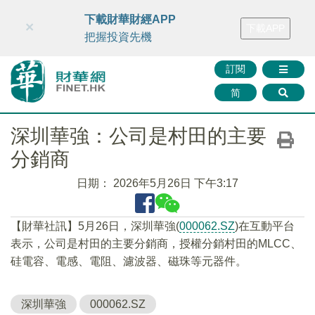
財華智庫網
FINTV
FINMETA
財華證券
媒體矩陣
下載財華財經APP
×
下載APP
智庫沙龍
聯絡我們
把握投資先機
訂閱
简
深圳華強：公司是村田的主要
分銷商
日期：
2026年5月26日 下午3:17
【財華社訊】5月26日，深圳華強(
000062.SZ
)在互動平台
表示，公司是村田的主要分銷商，授權分銷村田的MLCC、
硅電容、電感、電阻、濾波器、磁珠等元器件。
深圳華強
000062.SZ