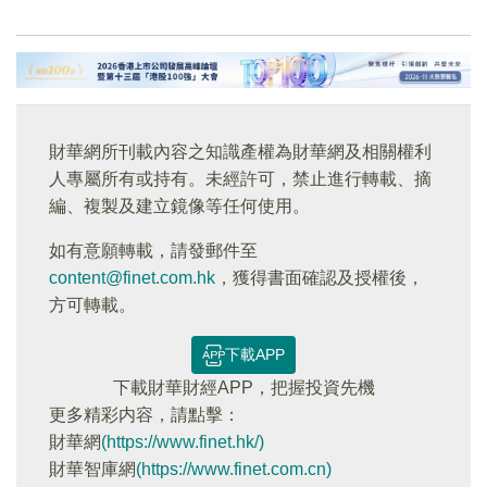
財華網所刊載內容之知識產權為財華網及相關權利
人專屬所有或持有。未經許可，禁止進行轉載、摘
編、複製及建立鏡像等任何使用。
如有意願轉載，請發郵件至
content@finet.com.hk
，獲得書面確認及授權後，
方可轉載。
下載APP
下載財華財經APP，把握投資先機
更多精彩内容，請點擊：
財華網
(https://www.finet.hk/)
財華智庫網
(https://www.finet.com.cn)