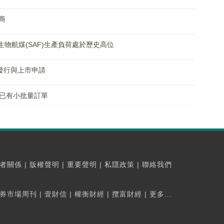
商
生物航煤(SAF)生產負荷處於歷史高位
發行與上市申請
B已有小批量訂單
者關係
|
版權聲明
|
重要聲明
|
私隱政策
|
聯絡我們
券市場周刊
|
壹財信
|
權衡財經
|
攬富財經
|
更多...