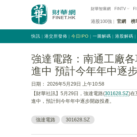
財華智庫網
FINTV
F
港股100強
官網
榜
快訊
港交所發佈
今日IPO
一圖解碼
港股解碼
強達電路：南通工廠各
進中 預計今年年中逐
日期：
2026年5月29日 上午10:58
【財華社訊】5月29日，強達電路(
301628.SZ
)
進中，預計到今年年中逐步開啟投產。
強達電路
301628.SZ