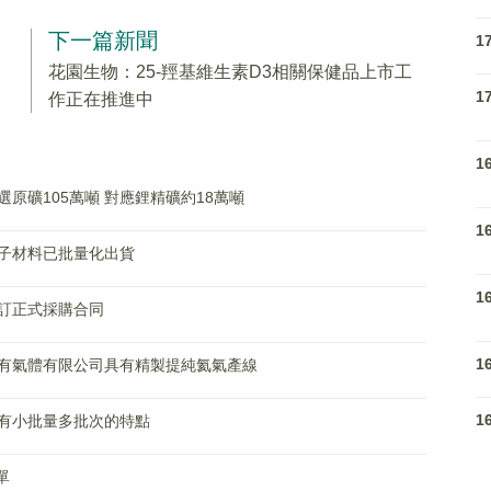
下一篇新聞
1
花園生物：25-羥基維生素D3相關保健品上市工
1
作正在推進中
1
原礦105萬噸 對應鋰精礦約18萬噸
1
子材料已批量化出貨
1
訂正式採購合同
1
有氣體有限公司具有精製提純氦氣產線
1
有小批量多批次的特點
單