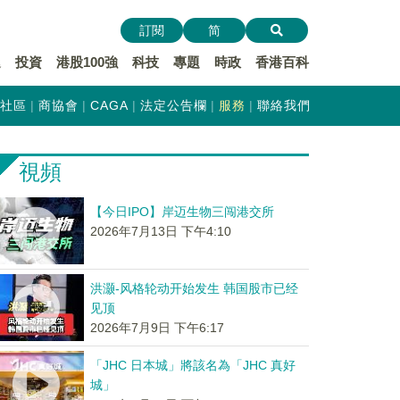
訂閱
简
遞
投資
港股100強
科技
專題
時政
香港百科
社區
商協會
CAGA
法定公告欄
服務
聯絡我們
視頻
【今日IPO】岸迈生物三闯港交所
2026年7月13日 下午4:10
洪灏-风格轮动开始发生 韩国股市已经
见顶
2026年7月9日 下午6:17
「JHC 日本城」將該名為「JHC 真好
城」