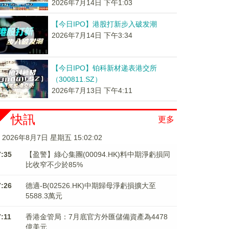
2026年7月14日 下午1:03
【今日IPO】港股打新步入破发潮
2026年7月14日 下午3:34
【今日IPO】铂科新材递表港交所
（300811.SZ）
2026年7月13日 下午4:11
快訊
更多
2026年8月7日 星期五 15:02:02
7:35
【盈警】綠心集團(00094.HK)料中期淨虧損同
比收窄不少於85%
7:26
德適-B(02526.HK)中期歸母淨虧損擴大至
5588.3萬元
7:11
香港金管局：7月底官方外匯儲備資產為4478
億美元