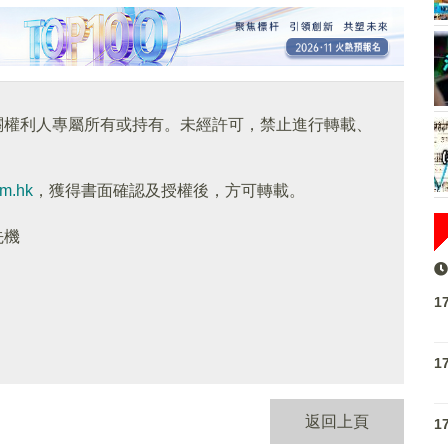
關權利人專屬所有或持有。未經許可，禁止進行轉載、
om.hk
，獲得書面確認及授權後，方可轉載。
先機
1
1
返回上頁
1