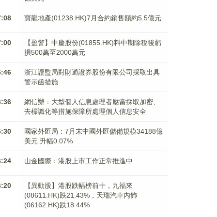
7:08
寶龍地產(01238.HK)7月合約銷售額約5.5億元
7:00
【盈警】中慶股份(01855.HK)料中期除稅後虧
損500萬至2000萬元
6:46
浙江證監局對財通證券股份有限公司採取出具
警示函措施
6:36
網信辦：大型個人信息處理者應當採取加密、
去標識化等措施保障所處理個人信息安全
6:30
國家外匯局：7月末中國外匯儲備規模34188億
美元 升幅0.07%
6:24
山金國際：港股上市工作正常推進中
6:20
【異動股】港股跌幅榜前十，九福來
(08611.HK)跌21.43%，天瑞汽車内飾
(06162.HK)跌18.44%