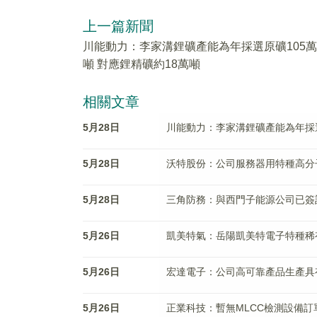
上一篇新聞
川能動力：李家溝鋰礦產能為年採選原礦105萬
噸 對應鋰精礦約18萬噸
相關文章
5月28日
川能動力：李家溝鋰礦產能為年採選
5月28日
沃特股份：公司服務器用特種高分
5月28日
三角防務：與西門子能源公司已簽
5月26日
凱美特氣：岳陽凱美特電子特種稀
5月26日
宏達電子：公司高可靠產品生產具
5月26日
正業科技：暫無MLCC檢測設備訂