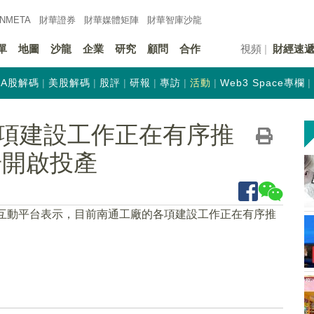
INMETA
財華證券
財華
媒體矩陣
財華
智庫沙龍
單
地圖
沙龍
企業
研究
顧問
合作
視頻
財經速
A股解碼
美股解碼
股評
研報
專訪
活動
Web3 Space專欄
項建設工作正在有序推
步開啟投產
在互動平台表示，目前南通工廠的各項建設工作正在有序推