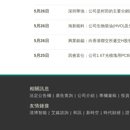
5月26日
深圳華強：公司是村田的主要分銷
5月26日
海新能科：公司生物柴油(HVO)及
5月26日
興業銀錫：向香港聯交所遞交H股
5月25日
四會富仕：公司1.6T光模塊用PC
相關訊息
法定公告欄
|
廣告查詢
|
公司介紹
|
專欄邀稿
|
投資
友情鏈接
清博智能
|
艾媒諮詢
|
和訊
|
新時空
|
時代財經
|
證