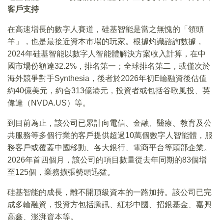
客戶支持
在高速增長的數字人賽道，硅基智能是當之無愧的「領頭
羊」，也是最接近資本市場的玩家。根據灼識諮詢數據，
2024年硅基智能以數字人智能體解決方案收入計算，在中
國市場份額達32.2%，排名第一；全球排名第二，或僅次於
海外競爭對手Synthesia，後者於2026年初E輪融資後估值
約40億美元，約合313億港元，投資者或包括谷歌風投、英
偉達（NVDA.US）等。
到目前為止，該公司已累計向電信、金融、醫療、教育及公
共服務等多個行業的客戶提供超過10萬個數字人智能體，服
務客戶或覆蓋中國移動、各大銀行、電商平台等頭部企業。
2026年首四個月，該公司的項目數量從去年同期的83個增
至125個，業務擴張勢頭迅猛。
硅基智能的成長，離不開頂級資本的一路加持。該公司已完
成多輪融資，投資方包括騰訊、紅杉中國、招銀基金、嘉興
高鑫、澎湃資本等。