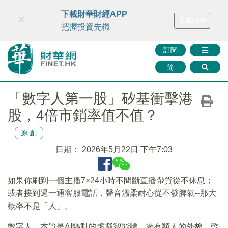
財華智庫網
FINTV
FINMETA
財華證券
媒體矩陣
下載財華財經APP
×
下載APP
智庫沙龍
聯絡我們
把握投資先機
訂閱
简
「數字人第一股」矽基衝擊港
股，4倍市銷率值不值？
原創
日期：
2026年5月22日 下午7:03
如果你刷到一個主播7×24小時不間斷直播帶貨從不休息；
或者接到過一通客服電話，聲音溫柔耐心從不發脾氣--那大
概率不是「人」。
數字人，本質是AI驅動的虛擬智能體，擁有類人的外貌、聲