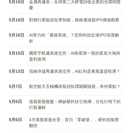
5月19日
金晟再遞表：全球第二大鋰電回收企業的光環與隱
憂
5月18日
對標行業龍頭先導智能，格林晟港股IPO價值觀察
5月18日
AI算力的「幕後英雄」？宏和科技赴港IPO深度解
析
5月15日
國星宇航遞表港交所：AI衛星第一股的星辰大海與
盈利迷局
5月13日
佰維存儲再遞表港交所，AI紅利是東風還是暗湧？
5月7日
航空航天五軸機床龍頭拓璞闖關港股，有何看點？
5月6日
港股新股復盤：稀缺硬科技引熱潮，分化行情下的
打新邏輯
5月6日
4月港股新股全景：首日「零破發」，硬科技集體
翻倍