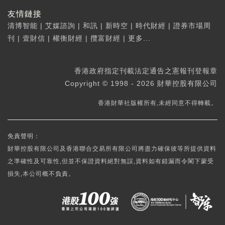
友情鏈接
清博智能
|
艾媒諮詢
|
和訊
|
新時空
|
時代財經
|
證券市場周
刊
|
壹財信
|
權衡財經
|
攬富財經
|
更多...
香港政府指定刊載法定通告之憲報刊登報章
Copyright © 1998 - 2026 財華控股有限公司
香港財華社版權所有,未經同意不得轉載。
免責聲明：
財華控股有限公司及香港聯合交易所有限公司將盡力確保彼等所提供資料
之準確性及可靠性,但並不保證資料絕對無誤,資料如有錯漏而令閣下蒙受
損失,本公司概不負責。