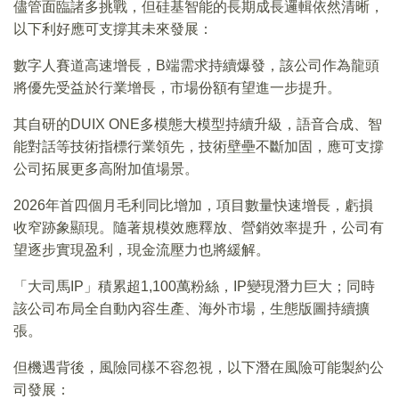
儘管面臨諸多挑戰，但硅基智能的長期成長邏輯依然清晰，
以下利好應可支撐其未來發展：
數字人賽道高速增長，B端需求持續爆發，該公司作為龍頭
將優先受益於行業增長，市場份額有望進一步提升。
其自研的DUIX ONE多模態大模型持續升級，語音合成、智
能對話等技術指標行業領先，技術壁壘不斷加固，應可支撐
公司拓展更多高附加值場景。
2026年首四個月毛利同比增加，項目數量快速增長，虧損
收窄跡象顯現。隨著規模效應釋放、營銷效率提升，公司有
望逐步實現盈利，現金流壓力也將緩解。
「大司馬IP」積累超1,100萬粉絲，IP變現潛力巨大；同時
該公司布局全自動內容生產、海外市場，生態版圖持續擴
張。
但機遇背後，風險同樣不容忽視，以下潛在風險可能製約公
司發展：