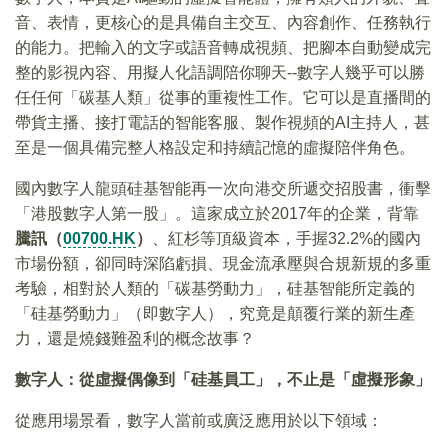
音、表情，更核心的是具備自主交互、內容創作、任務執行
的能力。把輸入的文字或語音轉成視頻、把腳本自動變成完
整的影視內容、用擬人化語調陪你聊天--數字人幾乎可以勝
任任何「碳基人類」從事的重複性工作。它可以是直播間的
帶貨主播、接打電話的智能客服、製作視頻的AI主持人，甚
至是一個具備完整人格設定和持續記憶的虛擬陪伴角色。
國內數字人龍頭硅基智能再一次向港交所遞交招股書，衝擊
「港股數字人第一股」。這家成立於2017年的企業，背靠
騰訊（
00700.HK
）
、紅杉等頂級資本，手握32.2%的國內
市場份額，卻同時深陷虧損、現金流承壓與合規新規的多重
考驗，相對於人類的「碳基勞動力」，硅基智能所定義的
「硅基勞動力」（即數字人），究竟是顛覆行業的新生產
力，還是燒錢難盈利的概念故事？
數字人：從虛擬偶像到「硅基員工」，不止是「虛擬形象」
從應用場景看，數字人當前或廣泛應用於以下領域：