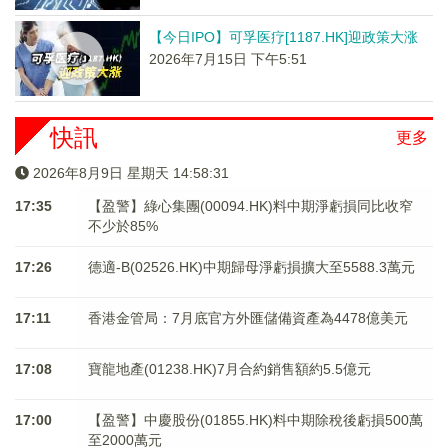
【今日IPO】可孚医疗[1187.HK]迎政策大涨
2026年7月15日 下午5:51
快訊
更多
2026年8月9日 星期天 14:58:32
17:35
【盈警】綠心集團(00094.HK)料中期淨虧損同比收窄
不少於85%
17:26
德適-B(02526.HK)中期歸母淨虧損擴大至5588.3萬元
17:11
香港金管局：7月底官方外匯儲備資產為4478億美元
17:08
寶龍地產(01238.HK)7月合約銷售額約5.5億元
17:00
【盈警】中慶股份(01855.HK)料中期除稅後虧損500萬
至2000萬元