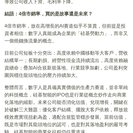
導致公司收入下滑、毛利率下降。
結語：4倍市銷率，買的是故事還是未來？
4倍市銷率，放在高增長的AI賽道似乎不算貴，但前提是投
資者相信：數字人真能成為企業的「硅基勞動力」，而非又
一個燒錢換流量的概念。
目前公司短板十分突出：高度依賴中國移動等大客戶，營收
結構單一；長期虧損、經營性現金流持續流出，高度依賴融
資續命；疊加AI合規新規落地、行業競爭加劇，公司盈利突
圍與穩住龍頭地位的壓力持續加大。
整體而言，數字人是具備真實價值的生產力賽道，並非單純
的科技概念，硅基智能的IPO也是行業從概念炒作走向商業
化落地的縮影。未來公司能否消化估值、兌現增長，關鍵在
於破解三大難題：優化客戶結構、擺脫大客戶依賴，釋放規
模效應實現扭虧為盈，適配合規監管穩步發展。當前估值，
既是市場對其龍頭地位的認可，也是對其落地盈利的嚴苛考
驗，硅基智能的商業化征程仍任重道遠。