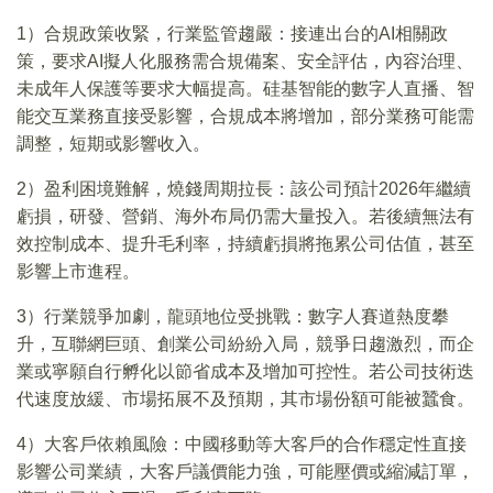
1）合規政策收緊，行業監管趨嚴：接連出台的AI相關政
策，要求AI擬人化服務需合規備案、安全評估，內容治理、
未成年人保護等要求大幅提高。硅基智能的數字人直播、智
能交互業務直接受影響，合規成本將增加，部分業務可能需
調整，短期或影響收入。
2）盈利困境難解，燒錢周期拉長：該公司預計2026年繼續
虧損，研發、營銷、海外布局仍需大量投入。若後續無法有
效控制成本、提升毛利率，持續虧損將拖累公司估值，甚至
影響上市進程。
3）行業競爭加劇，龍頭地位受挑戰：數字人賽道熱度攀
升，互聯網巨頭、創業公司紛紛入局，競爭日趨激烈，而企
業或寧願自行孵化以節省成本及增加可控性。若公司技術迭
代速度放緩、市場拓展不及預期，其市場份額可能被蠶食。
4）大客戶依賴風險：中國移動等大客戶的合作穩定性直接
影響公司業績，大客戶議價能力強，可能壓價或縮減訂單，