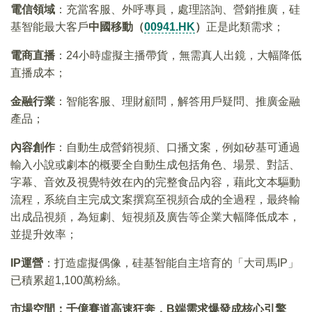
電信領域
：充當客服、外呼專員，處理諮詢、營銷推廣，硅
基智能最大客戶
中國移動（
00941.HK
）
正是此類需求；
電商直播
：24小時虛擬主播帶貨，無需真人出鏡，大幅降低
直播成本；
金融行業
：智能客服、理財顧問，解答用戶疑問、推廣金融
產品；
內容創作
：自動生成營銷視頻、口播文案，例如矽基可通過
輸入小說或劇本的概要全自動生成包括角色、場景、對話、
字幕、音效及視覺特效在內的完整食品內容，藉此文本驅動
流程，系統自主完成文案撰寫至視頻合成的全過程，最終輸
出成品視頻，為短劇、短視頻及廣告等企業大幅降低成本，
並提升效率；
IP運營
：打造虛擬偶像，硅基智能自主培育的「大司馬IP」
已積累超1,100萬粉絲。
市場空間：千億賽道高速狂奔，B端需求爆發成核心引擎