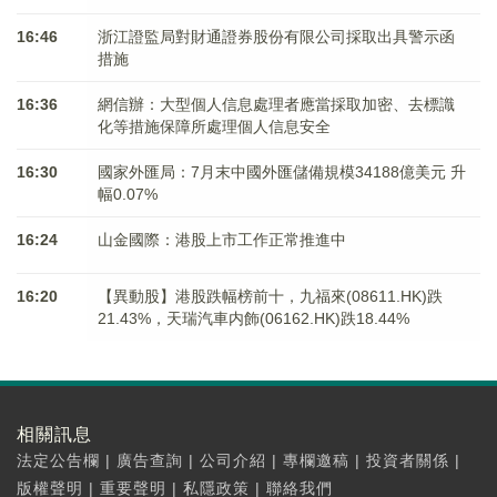
16:46
浙江證監局對財通證券股份有限公司採取出具警示函
措施
16:36
網信辦：大型個人信息處理者應當採取加密、去標識
化等措施保障所處理個人信息安全
16:30
國家外匯局：7月末中國外匯儲備規模34188億美元 升
幅0.07%
16:24
山金國際：港股上市工作正常推進中
16:20
【異動股】港股跌幅榜前十，九福來(08611.HK)跌
21.43%，天瑞汽車内飾(06162.HK)跌18.44%
相關訊息
法定公告欄
|
廣告查詢
|
公司介紹
|
專欄邀稿
|
投資者關係
|
版權聲明
|
重要聲明
|
私隱政策
|
聯絡我們