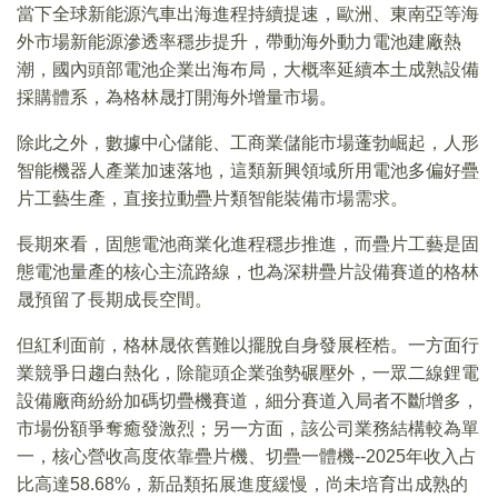
當下全球新能源汽車出海進程持續提速，歐洲、東南亞等海
外市場新能源滲透率穩步提升，帶動海外動力電池建廠熱
潮，國內頭部電池企業出海布局，大概率延續本土成熟設備
採購體系，為格林晟打開海外增量市場。
除此之外，數據中心儲能、工商業儲能市場蓬勃崛起，人形
智能機器人產業加速落地，這類新興領域所用電池多偏好疊
片工藝生產，直接拉動疊片類智能裝備市場需求。
長期來看，固態電池商業化進程穩步推進，而疊片工藝是固
態電池量產的核心主流路線，也為深耕疊片設備賽道的格林
晟預留了長期成長空間。
但紅利面前，格林晟依舊難以擺脫自身發展桎梏。一方面行
業競爭日趨白熱化，除龍頭企業強勢碾壓外，一眾二線鋰電
設備廠商紛紛加碼切疊機賽道，細分賽道入局者不斷增多，
市場份額爭奪癒發激烈；另一方面，該公司業務結構較為單
一，核心營收高度依靠疊片機、切疊一體機--2025年收入占
比高達58.68%，新品類拓展進度緩慢，尚未培育出成熟的