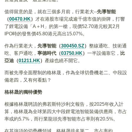
值得留意的是，就在三個多月前，行業老大--
先導智能
（
00470.HK
）
才在港股市場完成逾千億市值的掛牌，打響
了鋰電設備「A＋H」的第一槍，現價52.70港元較其2月
IPO時的發售價45.80港元高出15.07%。
作為行業老大，
先導智能（
300450.SZ
）
整線通吃、技術通
吃、客戶通吃，
寧德時代（
03750.HK
）
一半設備靠它，
比
亞迪（
01211.HK
）
產線也繞不開它。
而被先導全面壓制的格林晟，作為全球切疊機老二、中段設
備老四，又有何看點？
格林晟的獨特優勢
根據格林晟聘請的弗若斯特沙利文報告，按2025年收入計
算，格林晟為全球第四大中段鋰電池智能裝備供應商，市占
率或約5.7%，而行業龍頭先導智能市占率則有20.5%。
在其強項的切疊機領域，格林晟排名第二，市占率約