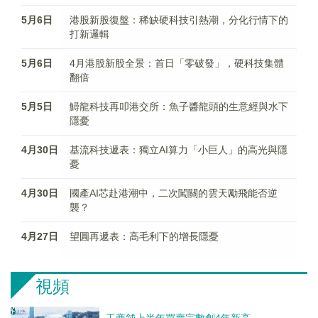
5月6日
港股新股復盤：稀缺硬科技引熱潮，分化行情下的
打新邏輯
5月6日
4月港股新股全景：首日「零破發」，硬科技集體
翻倍
5月5日
鱘龍科技再叩港交所：魚子醬龍頭的生意經與水下
隱憂
4月30日
基流科技遞表：獨立AI算力「小巨人」的高光與隱
憂
4月30日
國產AI芯赴港潮中，二次闖關的雲天勵飛能否逆
襲？
4月27日
望圓再遞表：高毛利下的增長隱憂
視頻