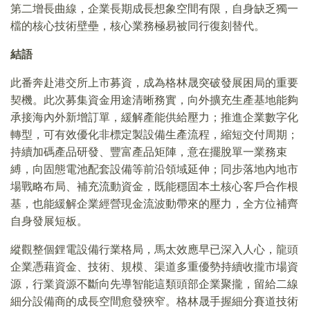
第二增長曲線，企業長期成長想象空間有限，自身缺乏獨一
檔的核心技術壁壘，核心業務極易被同行復刻替代。
結語
此番奔赴港交所上市募資，成為格林晟突破發展困局的重要
契機。此次募集資金用途清晰務實，向外擴充生產基地能夠
承接海內外新增訂單，緩解產能供給壓力；推進企業數字化
轉型，可有效優化非標定製設備生產流程，縮短交付周期；
持續加碼產品研發、豐富產品矩陣，意在擺脫單一業務束
縛，向固態電池配套設備等前沿領域延伸；同步落地內地市
場戰略布局、補充流動資金，既能穩固本土核心客戶合作根
基，也能緩解企業經營現金流波動帶來的壓力，全方位補齊
自身發展短板。
縱觀整個鋰電設備行業格局，馬太效應早已深入人心，龍頭
企業憑藉資金、技術、規模、渠道多重優勢持續收攏市場資
源，行業資源不斷向先導智能這類頭部企業聚攏，留給二線
細分設備商的成長空間愈發狹窄。格林晟手握細分賽道技術