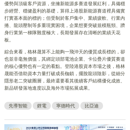
優勢與頂級客戶資源，坐擁新能源多賽道發展紅利，具備穩
步經營、穩健盈利的基礎，算得上港股新能源賽道裡具備實
打實基本面的標的；但受制於客戶集中、業績疲軟、行業內
捲、龍頭壓制等多重現實困境，企業想要突破規模瓶頸、躋
身行業第一梯隊難度極大，長期發展存在清晰的業績天花
板。
綜合來看，格林晟算不上能夠一飛沖天的優質成長標的，卻
也並非毫無價值，其綁定頭部電池企業、卡位疊片優質賽道
的核心優勢也有一定的看點。登陸港股資本市場之後，格林
晟能否借助資本力量打破成長枷鎖，擺脫龍頭陰影，從細分
隱形老二突破圈層，最終還要看其後續客戶結構優化成效、
新品研發落地進度以及海外市場拓展成果。
先導智能
鋰電
寧德時代
比亞迪