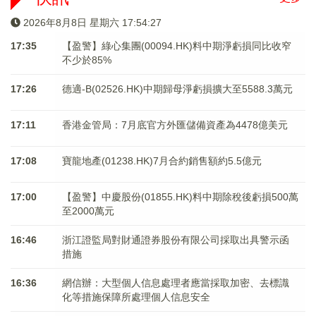
2026年8月8日 星期六 17:54:28
17:35
【盈警】綠心集團(00094.HK)料中期淨虧損同比收窄
不少於85%
17:26
德適-B(02526.HK)中期歸母淨虧損擴大至5588.3萬元
17:11
香港金管局：7月底官方外匯儲備資產為4478億美元
17:08
寶龍地產(01238.HK)7月合約銷售額約5.5億元
17:00
【盈警】中慶股份(01855.HK)料中期除稅後虧損500萬
至2000萬元
16:46
浙江證監局對財通證券股份有限公司採取出具警示函
措施
16:36
網信辦：大型個人信息處理者應當採取加密、去標識
化等措施保障所處理個人信息安全