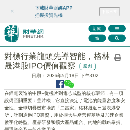
財華智庫網
FINTV
FINMETA
財華證券
媒體矩陣
下載財華財經APP
×
下載APP
智庫沙龍
聯絡我們
把握投資先機
訂閱
简
對標行業龍頭先導智能，格林
晟港股IPO價值觀察
原創
日期：
2026年5月18日 下午8:02
在鋰電製造的中段--從極片到電芯成型的核心環節，有一項
設備至關重要：疊片機，它直接決定了電池的能量密度和安
全性。全球切疊機市場的「二當家」格林晟近日遞表港交
所，計劃通過IPO籌資，用於擴大生產營運基地及加速企業
數字化轉型、產品研發和擴大產品組合、內地的戰略舉措、
營運資金及一般企業用途。