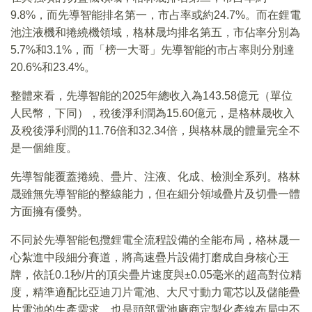
9.8%，而先導智能排名第一，市占率或約24.7%。而在鋰電
池注液機和捲繞機領域，格林晟均排名第五，市佔率分別為
5.7%和3.1%，而「榜一大哥」先導智能的市占率則分別達
20.6%和23.4%。
整體來看，先導智能的2025年總收入為143.58億元（單位
人民幣，下同），稅後淨利潤為15.60億元，是格林晟收入
及稅後淨利潤的11.76倍和32.34倍，與格林晟的體量完全不
是一個維度。
先導智能覆蓋捲繞、疊片、注液、化成、檢測全系列。格林
晟雖無先導智能的整線能力，但在細分領域疊片及切疊一體
方面擁有優勢。
不同於先導智能包攬鋰電全流程設備的全能布局，格林晟一
心紮進中段細分賽道，將高速疊片設備打磨成自身核心王
牌，依託0.1秒/片的頂尖疊片速度與±0.05毫米的超高對位精
度，精準適配比亞迪刀片電池、大尺寸動力電芯以及儲能疊
片電池的生產需求，也是頭部電池廠商定製化產線布局中不