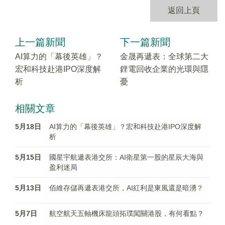
返回上頁
上一篇新聞
下一篇新聞
AI算力的「幕後英雄」？
金晟再遞表：全球第二大
宏和科技赴港IPO深度解
鋰電回收企業的光環與隱
析
憂
相關文章
5月18日
AI算力的「幕後英雄」？宏和科技赴港IPO深度解
析
5月15日
國星宇航遞表港交所：AI衛星第一股的星辰大海與
盈利迷局
5月13日
佰維存儲再遞表港交所，AI紅利是東風還是暗湧？
5月7日
航空航天五軸機床龍頭拓璞闖關港股，有何看點？