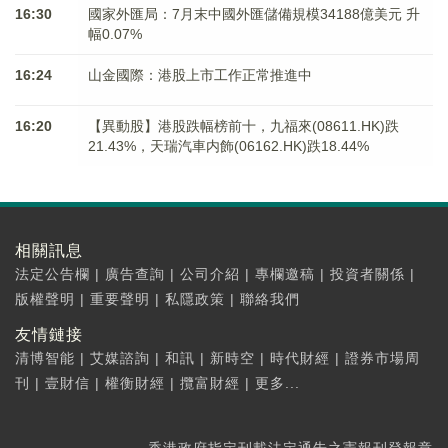
16:30
國家外匯局：7月末中國外匯儲備規模34188億美元 升
幅0.07%
16:24
山金國際：港股上市工作正常推進中
16:20
【異動股】港股跌幅榜前十，九福來(08611.HK)跌
21.43%，天瑞汽車内飾(06162.HK)跌18.44%
相關訊息
法定公告欄
|
廣告查詢
|
公司介紹
|
專欄邀稿
|
投資者關係
|
版權聲明
|
重要聲明
|
私隱政策
|
聯絡我們
友情鏈接
清博智能
|
艾媒諮詢
|
和訊
|
新時空
|
時代財經
|
證券市場周
刊
|
壹財信
|
權衡財經
|
攬富財經
|
更多...