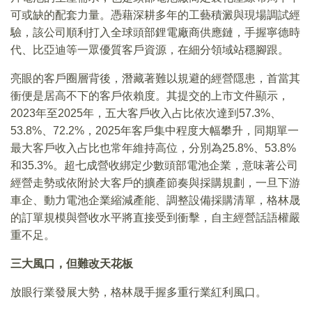
可或缺的配套力量。憑藉深耕多年的工藝積澱與現場調試經
驗，該公司順利打入全球頭部鋰電廠商供應鏈，手握寧德時
代、比亞迪等一眾優質客戶資源，在細分領域站穩腳跟。
亮眼的客戶圈層背後，潛藏著難以規避的經營隱患，首當其
衝便是居高不下的客戶依賴度。其提交的上市文件顯示，
2023年至2025年，五大客戶收入占比依次達到57.3%、
53.8%、72.2%，2025年客戶集中程度大幅攀升，同期單一
最大客戶收入占比也常年維持高位，分別為25.8%、53.8%
和35.3%。超七成營收綁定少數頭部電池企業，意味著公司
經營走勢或依附於大客戶的擴產節奏與採購規劃，一旦下游
車企、動力電池企業縮減產能、調整設備採購清單，格林晟
的訂單規模與營收水平將直接受到衝擊，自主經營話語權嚴
重不足。
三大風口，但難改天花板
放眼行業發展大勢，格林晟手握多重行業紅利風口。