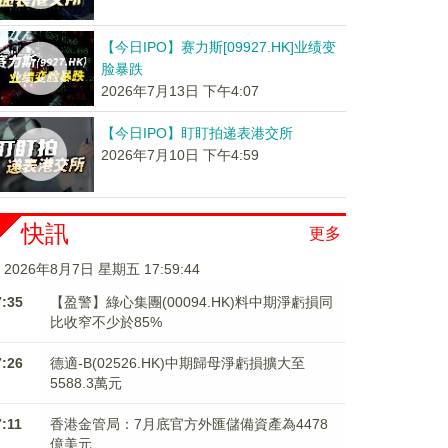
【今日IPO】赛力斯[09927.HK]业绩变
脸暴跌
2026年7月13日 下午4:07
【今日IPO】盯盯拍递表港交所
2026年7月10日 下午4:59
快訊
更多
2026年8月7日 星期五 17:59:45
7:35
【盈警】綠心集團(00094.HK)料中期淨虧損同
比收窄不少於85%
7:26
德適-B(02526.HK)中期歸母淨虧損擴大至
5588.3萬元
7:11
香港金管局：7月底官方外匯儲備資產為4478
億美元