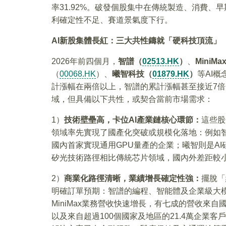
率31.92%。破發個股集中在傳統製造、消費
利確定性不足、賽道景氣度下行。
AI
新股集體長紅：三大共性鑄就「硬科技頂流」
2026年前四個月，
智譜（
02513.HK
）
、
MiniMa
（
00068.HK
）、
曦智科技（
01879.HK
）
等AI
計漲幅在兩倍以上，智譜的累計漲幅甚至接近7
域，但具備以下共性，或契合當前市場需求：
1）
技術壁壘高，卡位AI產業鏈核心環節：
這些股
領域率先實現了國產化突破或規模化落地：例如
國內首家實現通用GPU量產的企業；曦智則是A
矽光技術路徑相比傳統芯片領域，國內外差距較
2）
商業化路徑清晰，業績增長確定性強：
擺脫「
明確訂單預期：智譜的編程、智能體及企業級大模
MiniMax業務營收快速增長，有七成的營收來自
以及來自超過100個國家及地區的21.4萬企業