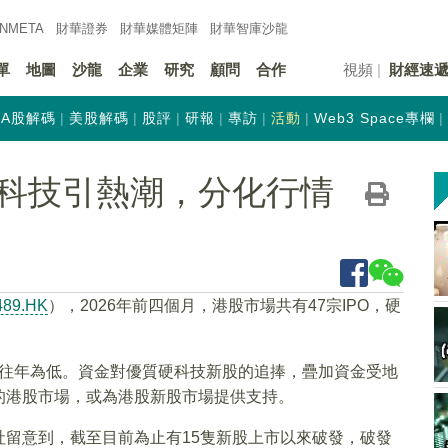
INMETA
財華證券
財華
媒體矩陣
財華
智庫沙龍
單
地圖
沙龍
企業
研究
顧問
合作
視頻
財經速
A股解碼
美股解碼
股評
研報
專訪
活動
Web3 Space專欄
科技引熱潮，分化行情
489.HK
），2026年前四個月，港股市場共有47宗IPO，硬
相較往年為低。資金對優質硬科技新股的追捧，疊加資金受地
的港股市場，或為港股新股市場提供支持。
留意到，截至目前為止有15隻新股上市以來破發，破發