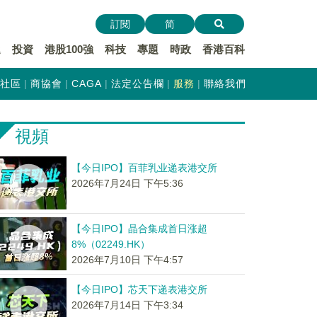
訂閱
简
遞
投資
港股100強
科技
專題
時政
香港百科
社區
商協會
CAGA
法定公告欄
服務
聯絡我們
視頻
【今日IPO】百菲乳业递表港交所
2026年7月24日 下午5:36
【今日IPO】晶合集成首日涨超
8%（02249.HK）
2026年7月10日 下午4:57
【今日IPO】芯天下递表港交所
2026年7月14日 下午3:34