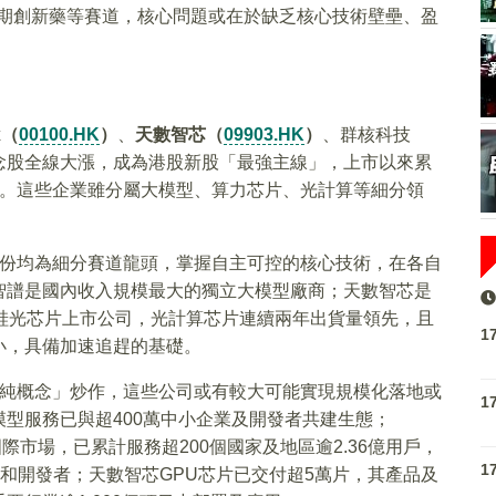
、早期創新藥等賽道，核心問題或在於缺乏核心技術壁壘、盈
x（
00100.HK
）
、
天數智芯（
09903.HK
）
、群核科技
概念股全線大漲，成為港股新股「最強主線」，上市以來累
倍。這些企業雖分屬大模型、算力芯片、光計算等細分領
份均為細分賽道龍頭，掌握自主可控的核心技術，在各自
智譜是國內收入規模最大的獨立大模型廠商；天數智芯是
I硅光芯片上市公司，光計算芯片連續兩年出貨量領先，且
1
小，具備加速追趕的基礎。
純概念」炒作，這些公司或有較大可能實現規模化落地或
1
型服務已與超400萬中小企業及開發者共建生態；
國際市場，已累計服務超200個國家及地區逾2.36億用戶，
1
客戶和開發者；天數智芯GPU芯片已交付超5萬片，其產品及