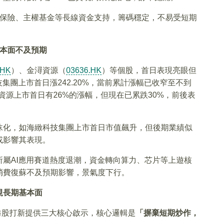
保險、主權基金等長線資金支持，籌碼穩定，不易受短期
本面不及預期
.HK
）、金潯資源（
03636.HK
）等個股，首日表現亮眼但
集團上市首日漲242.20%，當前累計漲幅已收窄至不到
潯資源上市首日有26%的漲幅，但現在已累跌30%，前後表
沫化，如海緻科技集團上市首日市值飆升，但後期業績似
或影響其表現。
屬AI應用賽道熱度退潮，資金轉向算力、芯片等上遊核
消費復蘇不及預期影響，景氣度下行。
視長期基本面
續港股打新提供三大核心啟示，核心邏輯是
「摒棄短期炒作，