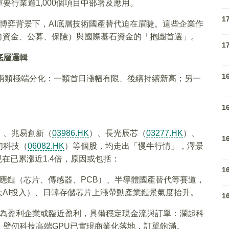
行業逾1,000個項目中部署及應用。
1
博弈背景下，AI底層技術國產替代迫在眉睫。這些企業作
向資金、公募、保險）與國際基石資金的「抱團首選」。
1
底層邏輯
1
呈現兩類極端分化：一類首日漲幅有限、後續持續新高；另一
1
）、兆易創新（
03986.HK
）、長光辰芯（
03277.HK
）、
1
仞科技（
06082.HK
）等個股，均走出「慢牛行情」，澤景
現在已累漲近1.4倍，原因或包括：
1
供應鏈（芯片、傳感器、PCB）、半導體國產替代等賽道，
大AI投入）、日韓存儲芯片上漲帶動產業鏈景氣度抬升。
1
為盈利企業或臨近盈利，具備穩定現金流與訂單：瀾起科
壁仞科技高端GPU已實現商業化落地，訂單飽滿。