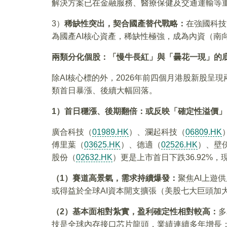
解決方案已在金融服務、醫療保健及交通運輸等重要
3）
稀缺性突出，契合國產替代戰略：
在強國科技
為國產AI核心資產，稀缺性極強，成為內資（南
兩類分化個股：「慢牛長紅」與「曇花一現」的
除AI核心標的外，2026年前四個月港股新股
類首日暴漲、後續大幅回落。
1
）首日穩漲、後期翻倍：或反映「確定性溢價」
廣合科技（
01989.HK
）、瀾起科技（
06809.HK
傅里葉（
03625.HK
）、德適（
02526.HK
）、壁
股份（
02632.HK
）更是上市首日下跌36.92%，
（1）賽道高景氣，需求持續爆發：
聚焦AI上遊
或得益於全球AI資本開支擴張（美股七大巨頭加
（2）基本面相對紮實，盈利確定性相對較高：
多
技是全球內存接口芯片龍頭，業績連續多年增長；