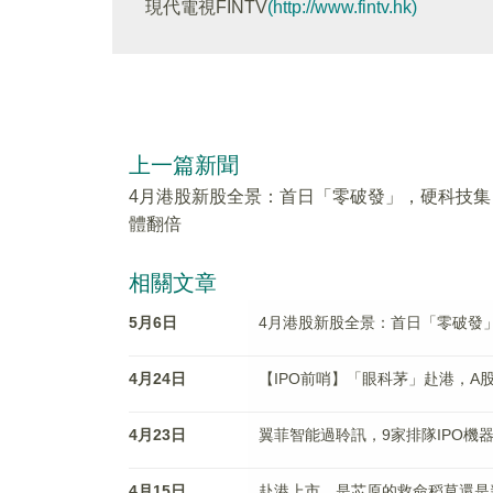
現代電視FINTV
(http://www.fintv.hk)
上一篇新聞
4月港股新股全景：首日「零破發」，硬科技集
體翻倍
相關文章
5月6日
4月港股新股全景：首日「零破發
4月24日
【IPO前哨】「眼科茅」赴港，A
4月23日
翼菲智能過聆訊，9家排隊IPO機
4月15日
赴港上市，是芯原的救命稻草還是