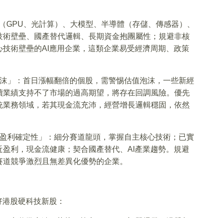
片（GPU、光計算）、大模型、半導體（存儲、傳感器）、
技術壁壘、國產替代邏輯、長期資金抱團屬性；規避非核
技術壁壘的AI應用企業，這類企業易受經濟周期、政策
沫」：首日漲幅翻倍的個股，需警惕估值泡沫，一些新經
續業績支持不了市場的過高期望，將存在回調風險。優先
統業務領域，若其現金流充沛，經營增長邏輯穩固，依然
盈利確定性」：細分賽道龍頭，掌握自主核心技術；已實
盈利，現金流健康；契合國產替代、AI產業趨勢。規避
賽道競爭激烈且無差異化優勢的企業。
好港股硬科技新股：