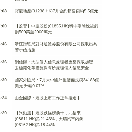
7:08
寶龍地產(01238.HK)7月合約銷售額約5.5億元
7:00
【盈警】中慶股份(01855.HK)料中期除稅後虧
損500萬至2000萬元
6:46
浙江證監局對財通證券股份有限公司採取出具
警示函措施
6:36
網信辦：大型個人信息處理者應當採取加密、
去標識化等措施保障所處理個人信息安全
6:30
國家外匯局：7月末中國外匯儲備規模34188億
美元 升幅0.07%
6:24
山金國際：港股上市工作正常推進中
6:20
【異動股】港股跌幅榜前十，九福來
(08611.HK)跌21.43%，天瑞汽車内飾
(06162.HK)跌18.44%