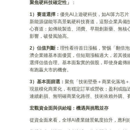
聚焦硬科技確定性」
：
1
）賽道選擇：
優先AI上遊硬科技，如AI算力芯
新能源儲能等高景氣硬科技賽道，這類企業具備
心賽道：如傳統製造、消費、早期創新藥、無核心
影響，破發風險高。
2
）估值判斷：
理性看待首日漲幅，警惕「翻倍泡
濟企業雖基本面優質，但短期漲幅過大，若其後
選擇估值合理、基本面紮實的個股，即使身處傳
有跑贏大市的機會。
3
）基本面篩選：
聚焦「技術壁壘＋商業化落地＋
現規模化商業化，有穩定訂單或營收；盈利或臨近
連續虧損、無明確商業化路徑、技術依賴外購、
宏觀資金面與供給端：機遇與挑戰並存
從資金面來看，全球AI產業鏈景氣度抬升，應利