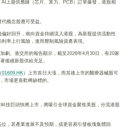
AI上遊供應鏈（芯片、算力、PCB）訂單爆發，港股相
替代概念股應可受益。
險偏好回升，南向資金持續流入港股，為新股提供流動性
的利率上行風險，進而壓制風險資產表現。
劇。港交所的報告顯示，截至2026年4月30日，有20家
味著後續新股供給充足。
（
01609.HK
）上市首日大漲，而其後上市的醫療器械股可
，市場更喜歡稀缺標的。
元計的全球科技巨頭快將上市，將吸引全球資金聚焦美股，分流港股
高位，若產業進展不及預期，或更容易引發板塊集體回