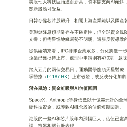
美股七大科技巨頭連創新高，資本開支向AI傾斜，
關新股應可受益。
日韓存儲芯片股飆升，相關上游產業鏈以及國產
美聯儲降息預期雖存在不確定性，但全球資金風
支撐；但需警惕地緣局勢不明朗、通脹反復導致
從供給端來看，IPO排隊企業眾多，分化將進一步加
企業已獲批待上市、處理中申請則有470宗，意
踏入五月的兩個交易日，運動醫學龍頭天星醫療
孚醫療（
01187.HK
）上市破發，或反映分化加劇
潛在風險：資金虹吸與AI估值回調
SpaceX、Anthropic等身價數以千億美
硬科技資金，或導致AI概念股的估值短期回調。
港股的一些AI和芯片股年內漲幅巨大，估值已處
調，拖累相關新股表現。