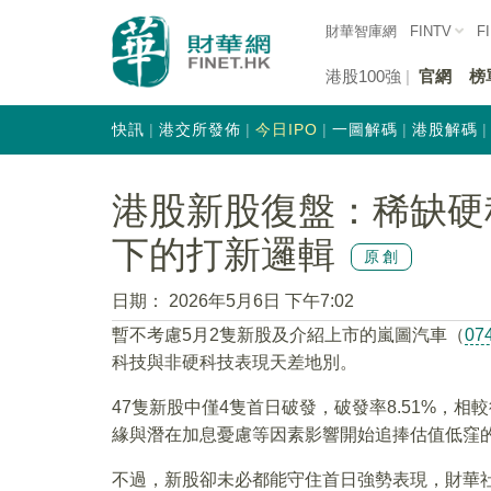
財華智庫網
FINTV
F
港股100強
官網
榜
快訊
港交所發佈
今日IPO
一圖解碼
港股解碼
港股新股復盤：稀缺硬
下的打新邏輯
原創
日期：
2026年5月6日 下午7:02
暫不考慮5月2隻新股及介紹上市的嵐圖汽車（
07
科技與非硬科技表現天差地別。
47隻新股中僅4隻首日破發，破發率8.51%，
緣與潛在加息憂慮等因素影響開始追捧估值低窪
不過，新股卻未必都能守住首日強勢表現，財華社