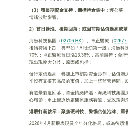
（3）獲長期資金支持，機構持倉集中：
獲公募、
情緒波動影響。
2
）首日暴漲、後期回落：或因前期估值過高或基
海緻科技集團（
02706.HK
）、卓正醫療（
02677
後續持續下跌，典型如「AI除幻第一股」海緻科技
70%；卓正醫療首日漲13.36%，當前腰斬；金
現出現較大分歧，原因或包括：
發行定價過高，疊加上市初期資金炒作，估值泡
乎沒有支撐其高昂的市值，加上一些監管傳聞，
賽道景氣度回落，資金情緒降溫：海緻科技集團所
心環節；卓正醫療所處醫療服務賽道，受政策與
港股打新啟示：聚焦硬科技、警惕估值泡沫、重
2026年4月新股表現及全年分化格局，或為後