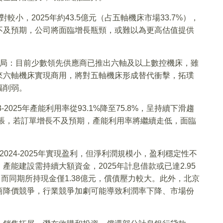
小，2025年約43.5億元（占五軸機床市場33.7%），
不及預期，公司將面臨增長瓶頸，或難以為更高估值提供
格局：目前少數領先供應商已推出六軸及以上數控機床，雖
來六軸機床實現商用，將對五軸機床形成替代衝擊，拓璞
幅削弱。
2025年產能利用率從93.1%降至75.8%，呈持續下滑趨
擴張，若訂單增長不及預期，產能利用率將繼續走低，面臨
024-2025年實現盈利，但淨利潤規模小，盈利穩定性不
能建設需持續大額資金，2025年計息借款或已達2.95
元，而同期所持現金僅1.38億元，償債壓力較大。此外，北京
商降價競爭，行業競爭加劇可能導致利潤率下降、市場份