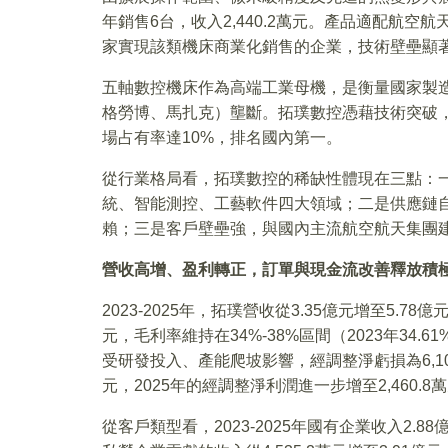
年銷售6台，收入2,440.2萬元。產品適配航
家實現該類機床商業化銷售的企業，技術壁壘顯
五軸數控機床作為高端工業母機，是衡量國家製
格勞博、馬扎克）壟斷。拓璞數控憑藉技術突破，
場占有率達10%，排名國內第一。
從行業格局看，拓璞數控的稀缺性體現在三點：
統、智能測控、工藝軟件四大領域；二是供應鏈
賴；三是客戶壁壘強，與國內主流航空航天集團
營收高增、盈利轉正，訂單與現金流改善釋放積
2023-2025年，拓璞營收從3.35億元增至5.78
元，毛利率維持在34%-38%區間（2023年34.61%
受研發投入、產能爬坡影響，經調整淨虧損為6,104
元，2025年的經調整淨利潤進一步增至2,460.
從客戶類型看，2023-2025年國有企業收入2.88億