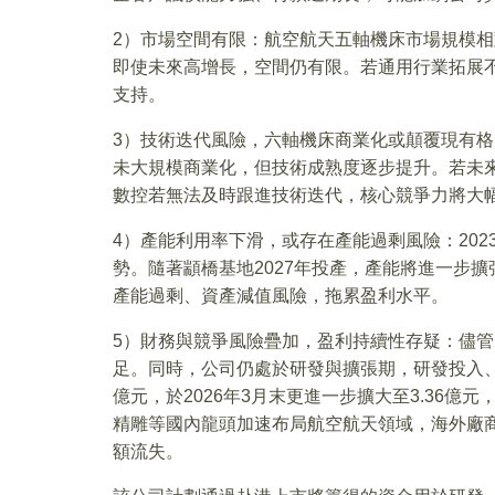
2）市場空間有限：航空航天五軸機床市場規模相對較
即使未來高增長，空間仍有限。若通用行業拓展
支持。
3）技術迭代風險，六軸機床商業化或顛覆現有
未大規模商業化，但技術成熟度逐步提升。若未
數控若無法及時跟進技術迭代，核心競爭力將大
4）產能利用率下滑，或存在產能過剩風險：2023-
勢。隨著顓橋基地2027年投產，產能將進一步
產能過剩、資產減值風險，拖累盈利水平。
5）財務與競爭風險疊加，盈利持續性存疑：儘管2
足。同時，公司仍處於研發與擴張期，研發投入、產
億元，於2026年3月末更進一步擴大至3.36億
精雕等國內龍頭加速布局航空航天領域，海外廠
額流失。