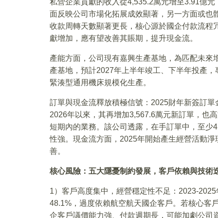
私營企業貢獻的收入從4,535.2萬元增至3.91億
面反映公司市場化拓展成效顯著，另一方面或也
收款周轉天數顯著更長，核心源於國企付款流程
獻增加，應有望改善其賬期，提升現金流。
產能方面，公司現有嘉興生產基地，為匹配未來增
產基地，預計2027年上半年竣工、下半年投產
緊湊型通用機床規模化生產。
訂單與現金流釋放積極信號：2025財年新簽訂單金
2026年以來，其再增加3,567.6萬元新訂單，
短期內的業務。該公司透露，在手訂單中，至少45
性強。現金流方面，2025年開始產生經營活動
善。
核心風險：五大隱憂制約發展，客戶依賴與技術
1）客戶高度集中，經營穩定性不足：2023-202
48.1%，過度依賴航空航天國企客戶。若核心
企客戶議價能力強、付款週期長，可能加劇公司