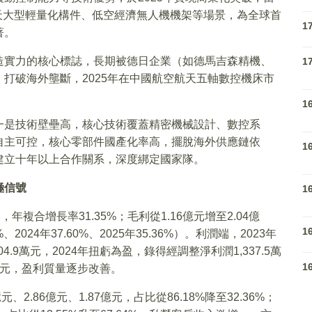
空航天大型輕量化構件、低空經濟無人機機架等場景，為全球首
1
著。
造實力的核心標誌，長期被德日企業（如德馬吉森精機、
1
打破海外壟斷，2025年在中國航空航天五軸數控機床市
1
一是技術壁壘高，核心技術覆蓋精密機械設計、數控系
自主可控，核心零部件國產化率高，擺脫海外供應鏈依
1
建立十年以上合作關系，深度綁定國家隊。
極信號
1
億元，年複合增長率31.35%；毛利從1.16億元增至2.04億
1
、2024年37.60%、2025年35.36%）。利潤端，2023年
.9萬元，2024年扭虧為盈，錄得經調整淨利潤1,337.5萬
1
8萬元，盈利質量逐步改善。
元、2.86億元、1.87億元，占比從86.18%降至32.36%；