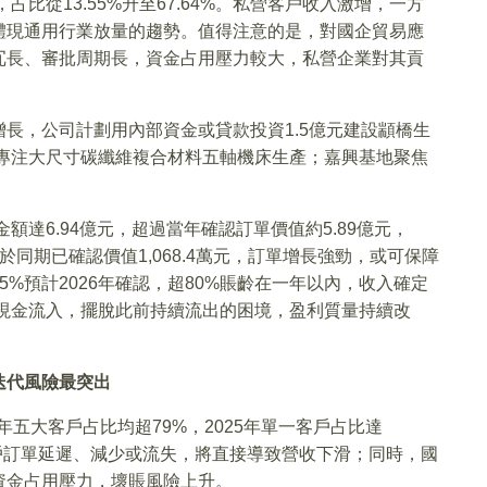
元，占比從13.55%升至67.64%。私營客戶收入激增，一方
體現通用行業放量的趨勢。值得注意的是，對國企貿易應
冗長、審批周期長，資金占用壓力較大，私營企業對其貢
長，公司計劃用內部資金或貸款投資1.5億元建設顓橋生
，專注大尺寸碳纖維複合材料五軸機床生產；嘉興基地聚焦
額達6.94億元，超過當年確認訂單價值約5.89億元，
也高於同期已確認價值1,068.4萬元，訂單增長強勁，或可保障
%預計2026年確認，超80%賬齡在一年以內，收入確定
淨現金流入，擺脫此前持續流出的困境，盈利質量持續改
迭代風險最突出
5年五大客戶占比均超79%，2025年單一客戶占比達
客戶訂單延遲、減少或流失，將直接導致營收下滑；同時，國
資金占用壓力，壞賬風險上升。