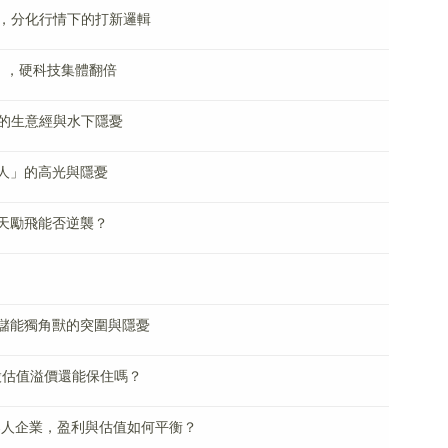
，分化行情下的打新邏輯
」，硬科技集體翻倍
的生意經與水下隱憂
巨人」的高光與隱憂
雲天勵飛能否逆襲？
產儲能獨角獸的突圍與隱憂
股估值溢價還能保住嗎？
器人企業，盈利與估值如何平衡？