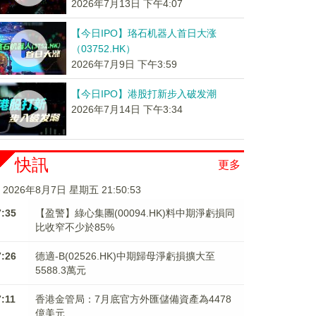
2026年7月13日 下午4:07
【今日IPO】珞石机器人首日大涨
（03752.HK）
2026年7月9日 下午3:59
【今日IPO】港股打新步入破发潮
2026年7月14日 下午3:34
快訊
更多
2026年8月7日 星期五 21:50:54
7:35
【盈警】綠心集團(00094.HK)料中期淨虧損同
比收窄不少於85%
7:26
德適-B(02526.HK)中期歸母淨虧損擴大至
5588.3萬元
7:11
香港金管局：7月底官方外匯儲備資產為4478
億美元