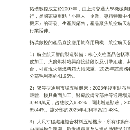
拓璞數控成立於2007年，由上海交通大學機械
行，是國家級重點「小巨人」企業、專精特新中
機床）的研發、生產與銷售，產品聚焦航空航天
行業延伸。
拓璞數控的產品直接應用於商用飛機、航空航天
1）航空航天智能製造裝備：核心支柱產品包括專
皮加工、火箭燃料箱與鉚接艙段以及引擎組建。
台，可實現火箭燃料箱大幅減重。2025年該業務收
分部毛利率約41.95%。
2）緊湊型通用市場五軸機床：2023年後重點
殼體、模具曲面加工、醫療設備零部件等通用場景。銷
3,944萬元，占總收入6.82%，同比增速顯著，20
65.44%。該分部的2025年毛利率為21.48%。
3）大尺寸碳纖維複合材料五軸機床：所有移動
由擴展操作範圍、微米級精度及先進的熱變形與震