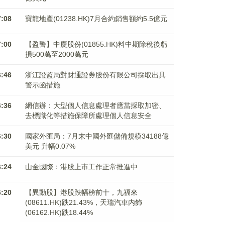
7:08
寶龍地產(01238.HK)7月合約銷售額約5.5億元
7:00
【盈警】中慶股份(01855.HK)料中期除稅後虧
損500萬至2000萬元
6:46
浙江證監局對財通證券股份有限公司採取出具
警示函措施
6:36
網信辦：大型個人信息處理者應當採取加密、
去標識化等措施保障所處理個人信息安全
6:30
國家外匯局：7月末中國外匯儲備規模34188億
美元 升幅0.07%
6:24
山金國際：港股上市工作正常推進中
6:20
【異動股】港股跌幅榜前十，九福來
(08611.HK)跌21.43%，天瑞汽車内飾
(06162.HK)跌18.44%