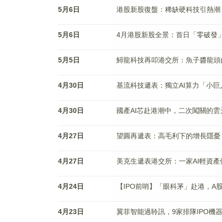
5月6日
港股新股復盤：稀缺硬科技引熱潮
5月6日
4月港股新股全景：首日「零破發
5月5日
鱘龍科技再叩港交所：魚子醬龍頭
4月30日
基流科技遞表：獨立AI算力「小
4月30日
國產AI芯赴港潮中，二次闖關的
4月27日
望圓再遞表：高毛利下的增長隱憂
4月27日
美克生遞表港交所：一家AI輕資
4月24日
【IPO前哨】「眼科茅」赴港，A
4月23日
翼菲智能過聆訊，9家排隊IPO機