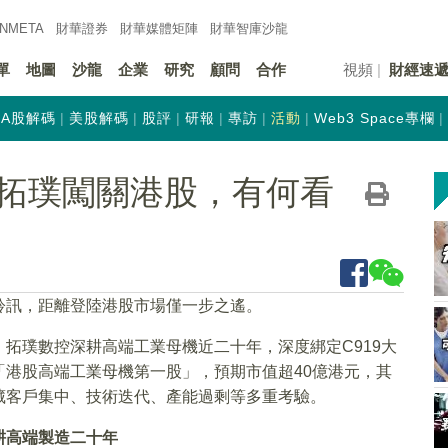
INMETA
財華證券
財華
媒體矩陣
財華
智庫沙龍
單
地圖
沙龍
企業
研究
顧問
合作
視頻
財經速
A股解碼
美股解碼
股評
研報
專訪
活動
Web3 Space專欄
拓璞闖關港股，有何看
聆訊，距離登陸港股市場僅一步之遙。
拓璞數控深耕高端工業母機近二十年，深度綁定C919大
港股高端工業母機第一股」，預期市值超40億港元，其
藏客戶集中、技術迭代、產能過剩等多重考驗。
耕高端製造二十年