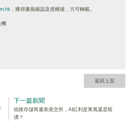
om.hk
，獲得書面確認及授權後，方可轉載。
先機
返回上頁
下一篇新聞
下
佰維存儲再遞表港交所，AI紅利是東風還是暗
湧？