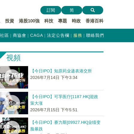
訂閱
简
遞
投資
港股100強
科技
專題
時政
香港百科
社區
商協會
CAGA
法定公告欄
服務
聯絡我們
視頻
【今日IPO】知原药业递表港交所
2026年7月14日 下午3:34
【今日IPO】可孚医疗[1187.HK]迎政
策大涨
2026年7月15日 下午5:51
【今日IPO】赛力斯[09927.HK]业绩变
脸暴跌