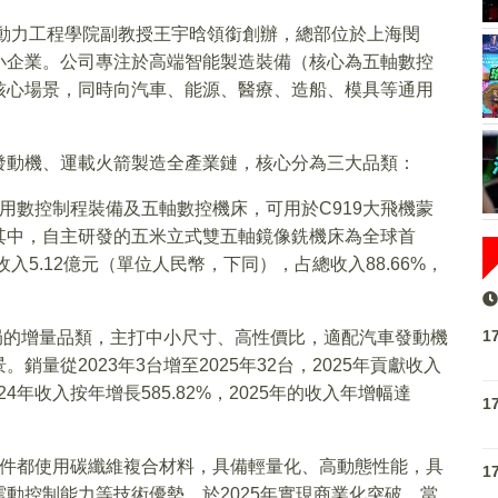
與動力工程學院副教授王宇晗領銜創辦，總部位於上海閔
小企業。公司專注於高端智能製造裝備（核心為五軸數控
核心場景，同時向汽車、能源、醫療、造船、模具等通用
發動機、運載火箭製造全產業鏈，核心分為三大品類：
用數控制程裝備及五軸數控機床，可用於C919大飛機蒙
其中，自主研發的五米立式雙五軸鏡像銑機床為全球首
入5.12億元（單位人民幣，下同），占總收入88.66%，
1
布局的增量品類，主打中小尺寸、高性價比，適配汽車發動機
量從2023年3台增至2025年32台，2025年貢獻收入
24年收入按年增長585.82%，2025年的收入年增幅達
1
部件都使用碳纖維複合材料，具備輕量化、高動態性能，具
1
動控制能力等技術優勢，於2025年實現商業化突破，當