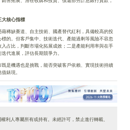
、銷售拓展、潛在收購和投資、償還部分計息銀行貸款，
三大核心指標
憑藉稀缺賽道、自主技術、國產替代紅利，具備較高的投
心標的。但客戶集中、技術迭代、產能過剩等風險不容忽
收入占比，判斷市場化拓展成效；二是產能利用率與在手
術迭代進展，評估長期競爭力。
市既是機遇也是挑戰，能否突破客戶依賴、實現技術持續
估值錶現。
關權利人專屬所有或持有。未經許可，禁止進行轉載、