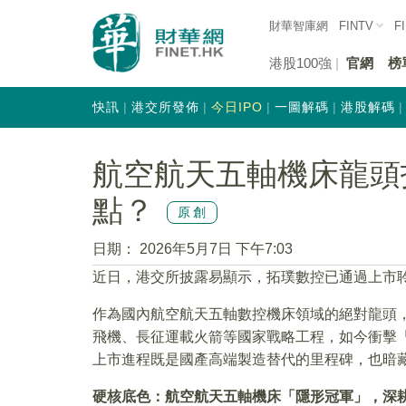
財華智庫網
FINTV
F
港股100強
官網
榜
快訊
港交所發佈
今日IPO
一圖解碼
港股解碼
航空航天五軸機床龍頭
點？
原創
日期：
2026年5月7日 下午7:03
近日，港交所披露易顯示，拓璞數控已通過上市
作為國內航空航天五軸數控機床領域的絕對龍頭，
飛機、長征運載火箭等國家戰略工程，如今衝擊「
上市進程既是國產高端製造替代的里程碑，也暗
硬核底色：航空航天五軸機床「隱形冠軍」，深