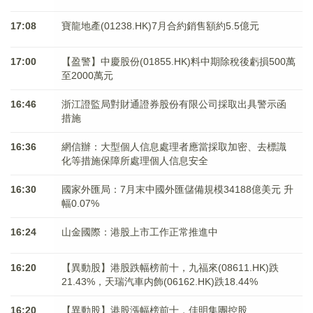
17:08
寶龍地產(01238.HK)7月合約銷售額約5.5億元
17:00
【盈警】中慶股份(01855.HK)料中期除稅後虧損500萬
至2000萬元
16:46
浙江證監局對財通證券股份有限公司採取出具警示函
措施
16:36
網信辦：大型個人信息處理者應當採取加密、去標識
化等措施保障所處理個人信息安全
16:30
國家外匯局：7月末中國外匯儲備規模34188億美元 升
幅0.07%
16:24
山金國際：港股上市工作正常推進中
16:20
【異動股】港股跌幅榜前十，九福來(08611.HK)跌
21.43%，天瑞汽車内飾(06162.HK)跌18.44%
16:20
【異動股】港股漲幅榜前十，佳明集團控股