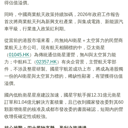
得估值溢價。
同時，中國商業航天政策持續加碼，2026年政府工作報告
首次將商業航天列為新興支柱產業，與集成電路、新能源汽
車平級，行業進入政策紅利期。
從當前的港股市場來看，尚無純AI衛星＋太空算力的民營商
業航天上市公司。現有航天相關標的中，亞太衛星
（
01045.HK
）為傳統通信衛星運營，無AI與太空算力能
力；中航科工（
02357.HK
）有央企背景，主營航天零部
件，不涉及整星研製。國星宇航若成功上市，將成為港股獨
一份的AI衛星與太空算力標的，稀缺性顯著，有望獲得估值
溢價。
國內低軌衛星星座建設加速，國星宇航手握12.31億元衛星
訂單和1.04億元解決方案積量，且已收到國家發改委對其60
顆新增衛星的核准及成都市發改委的書面確認，短期內的營
收增長確定性或較強。