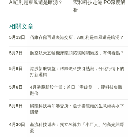
AI紅利是東風還是暗湧？
宏和科技赴港IPO深度解
析
相關文章
5月13日
佰維存儲再遞表港交所，AI紅利是東風還是暗湧？
5月7日
航空航天五軸機床龍頭拓璞闖關港股，有何看點？
5月6日
港股新股復盤：稀缺硬科技引熱潮，分化行情下的
打新邏輯
5月6日
4月港股新股全景：首日「零破發」，硬科技集體
翻倍
5月5日
鱘龍科技再叩港交所：魚子醬龍頭的生意經與水下
隱憂
4月30日
基流科技遞表：獨立AI算力「小巨人」的高光與隱
憂