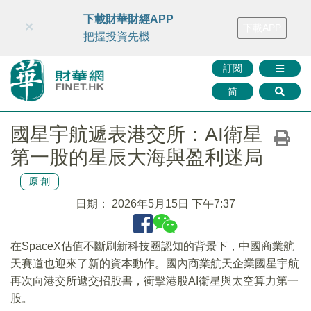
財華智庫網
FINTV
FINMETA
財華證券
媒體矩陣
下載財華財經APP
×
下載APP
智庫沙龍
聯絡我們
把握投資先機
訂閱
简
國星宇航遞表港交所：AI衛星
第一股的星辰大海與盈利迷局
原創
日期：
2026年5月15日 下午7:37
在SpaceX估值不斷刷新科技圈認知的背景下，中國商業航
天賽道也迎來了新的資本動作。國內商業航天企業國星宇航
再次向港交所遞交招股書，衝擊港股AI衛星與太空算力第一
股。