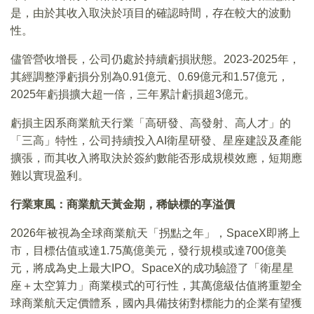
是，由於其收入取決於項目的確認時間，存在較大的波動
性。
儘管營收增長，公司仍處於持續虧損狀態。2023-2025年，
其經調整淨虧損分別為0.91億元、0.69億元和1.57億元，
2025年虧損擴大超一倍，三年累計虧損超3億元。
虧損主因系商業航天行業「高研發、高發射、高人才」的
「三高」特性，公司持續投入AI衛星研發、星座建設及產能
擴張，而其收入將取決於簽約數能否形成規模效應，短期應
難以實現盈利。
行業東風：商業航天黃金期，稀缺標的享溢價
2026年被視為全球商業航天「拐點之年」，SpaceX即將上
市，目標估值或達1.75萬億美元，發行規模或達700億美
元，將成為史上最大IPO。SpaceX的成功驗證了「衛星星
座＋太空算力」商業模式的可行性，其萬億級估值將重塑全
球商業航天定價體系，國內具備技術對標能力的企業有望獲