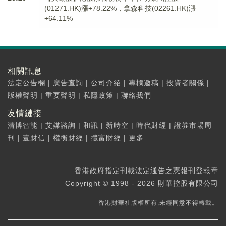
(01271.HK)漲+78.22%，拿森科技(02261.HK)漲
+64.11%
相關訊息
法定公告欄
|
廣告查詢
|
公司介紹
|
專欄邀稿
|
投資者關係
|
版權聲明
|
重要聲明
|
私隱政策
|
聯絡我們
友情鏈接
清博智能
|
艾媒諮詢
|
和訊
|
新時空
|
時代財經
|
證券市場周
刊
|
壹財信
|
權衡財經
|
攬富財經
|
更多...
香港政府指定刊載法定通告之憲報刊登報章
Copyright © 1998 - 2026 財華控股有限公司
香港財華社版權所有,未經同意不得轉載。