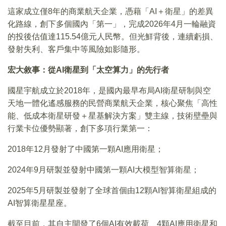
這家成立僅8年的商業航天企業，憑藉「AI＋衛星」的差異
化路線，創下多個國內「第一」，完成2026年4月一輪融資
的投後估值達115.54億元人民幣。但光鮮背後，連續虧損、
發射失利、客戶集中等風險如影隨形。
宏大敘事：從AI衛星到「太空算力」的先行者
國星宇航成立於2018年，是國內最早布局AI衛星研制與空
天地一體化遙感服務的民營商業航天企業，核心聚焦「高性
能、低成本衛星研發＋星基解決方案」雙主線，技術壁壘與
行業卡位優勢顯著，創下多項行業第一：
2018年12月發射了中國第一顆AI應用衛星；
2024年9月研製並發射中國第一顆AI大模型智算衛星；
2025年5月研製並發射了全球首個由12顆AI智算衛星組成的
AI智算衛星星座。
截至目前，其自主開發了6個AI有效載荷、4顆AI應用衛星和