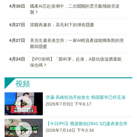
4月30日
國產AI芯赴港潮中，二次闖關的雲天勵飛能否逆
襲？
4月27日
望圓再遞表：高毛利下的增長隱憂
4月27日
美克生遞表港交所：一家AI輕資產儲能獨角獸的突
圍與隱憂
4月24日
【IPO前哨】「眼科茅」赴港，A股估值溢價還能
保住嗎？
視頻
洪灏-风格轮动开始发生 韩国股市已经见顶
2026年7月9日 下午6:17
【今日IPO】视源股份[2841.SZ]递表港交所
2026年7月14日 下午3:34