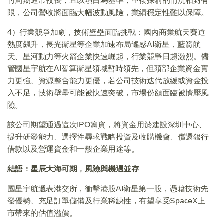
付周期通常較長，且以項目為基準，重複採購的情況相對有
限，公司營收將面臨大幅波動風險，業績穩定性難以保障。
4）行業競爭加劇，技術壁壘面臨挑戰：國內商業航天賽道
熱度飆升，長光衛星等企業加速布局遙感AI衛星，藍箭航
天、星河動力等火箭企業快速崛起，行業競爭日趨激烈。儘
管國星宇航在AI智算衛星領域暫時領先，但頭部企業資金實
力更強、資源整合能力更優，若公司技術迭代放緩或資金投
入不足，技術壁壘可能被快速突破，市場份額面臨被擠壓風
險。
該公司期望通過這次IPO籌資，將資金用於建設深圳中心、
提升研發能力、選擇性尋求戰略投資及收購機會、償還銀行
借款以及營運資金和一般企業用途等。
結語：星辰大海可期，風險與機遇並存
國星宇航遞表港交所，衝擊港股AI衛星第一股，憑藉技術先
發優勢、充足訂單儲備及行業稀缺性，有望享受SpaceX上
市帶來的估值溢價。