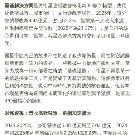
星基解決方案
是將衛星遙感數據轉化為3D數字模型，應用
於數字城市、城市治理、文旅遊戲等場景。2025年，該分
部的營收為4.44億元，占比63.2%，當前第一大收入來源，
且毛利率穩定在雙位數（2025年為24.17%），是公司的核
心盈利引擎。當前，其星基解決方案待交付項目積量1.04億
元。
國星宇航真正的故事不在於造了多少顆衛星，而在於它試圖
重新定義「算力的邊界」：將數據中心從地面搬到太空。當
算力成為一種可部署在軌的「基礎設施」，衛星不再是單一
的信息採集工具，而是變成了天基計算節點。這個敘事既有
足夠的稀缺性，也切中AI時代算力緊缺的核心痛點。但資本
市場是否會為這個尚未商業化的遠期願景賦予溢價，是這次
IPO最核心的懸念。
財務透視：營收高歌猛進，虧損加速擴大
2023-2025年，公司營收從5.08 億元增至7.03 億元，2024
年和2025年的年增幅分別為9.05%和26.96%，需要注意的