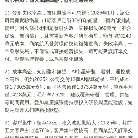
核心挑戰：四大風險高懸，盈利之路漫漫
1）發射失敗率高，技術風險不可忽視：2026年1月，該公
司兩顆實驗衛星（1顆客戶定製3D打印衛星、1顆內部測試
衛星）因火箭技術問題發射失敗，直接損失860萬元（不含
保險，無賠償），且需重新為客戶研制衛星，額外增加240
萬元成本。商業航天發射環節技術複雜度高、失敗率高，一
旦發射失利，不僅造成直接經濟損失，還可能延誤訂單交
付、影響品牌聲譽，成為常態化風險。
2）成本高企，短期盈利無望：AI衛星研製、發射、運控成
本高昂，例如2025年公司交付12顆AI智算衛星，平均成本
達1,730.5萬元/顆，而平均售價僅1,873.4萬元/顆，單顆毛利
僅142.8萬元，毛利率7.62%，難以覆蓋研發、管理、銷售
等期間費用。疊加星座擴張需持續投入研發與產能建設，短
期內應難以扭轉虧損狀態。
3）客戶集中＋留存率低，收入波動風險大：2025年，其前
五大客戶占比達78%，客戶集中度較高，且商業航天訂單交