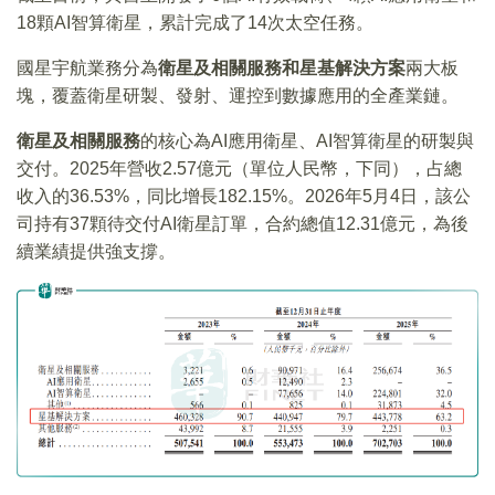
18顆AI智算衛星，累計完成了14次太空任務。
國星宇航業務分為
衛星及相關服務和星基解決方案
兩大板
塊，覆蓋衛星研製、發射、運控到數據應用的全產業鏈。
衛星及相關服務
的核心為AI應用衛星、AI智算衛星的研製與
交付。2025年營收2.57億元（單位人民幣，下同），占總
收入的36.53%，同比增長182.15%。2026年5月4日，該公
司持有37顆待交付AI衛星訂單，合約總值12.31億元，為後
續業績提供強支撐。