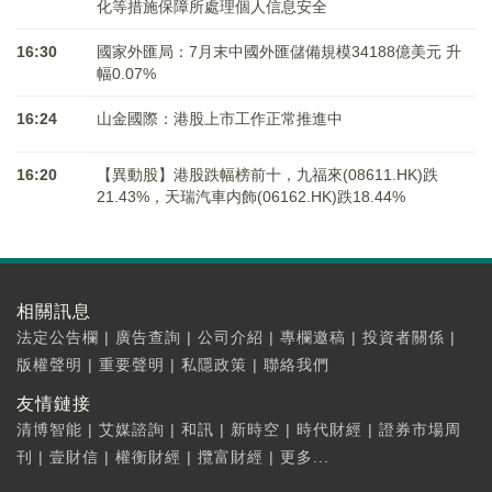
化等措施保障所處理個人信息安全
16:30
國家外匯局：7月末中國外匯儲備規模34188億美元 升
幅0.07%
16:24
山金國際：港股上市工作正常推進中
16:20
【異動股】港股跌幅榜前十，九福來(08611.HK)跌
21.43%，天瑞汽車内飾(06162.HK)跌18.44%
相關訊息
法定公告欄
|
廣告查詢
|
公司介紹
|
專欄邀稿
|
投資者關係
|
版權聲明
|
重要聲明
|
私隱政策
|
聯絡我們
友情鏈接
清博智能
|
艾媒諮詢
|
和訊
|
新時空
|
時代財經
|
證券市場周
刊
|
壹財信
|
權衡財經
|
攬富財經
|
更多...