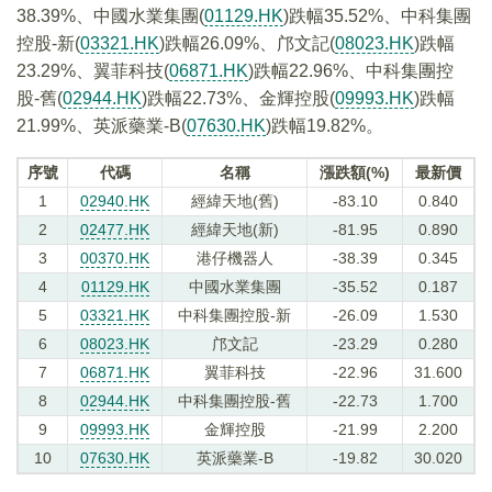
38.39%、中國水業集團(
01129.HK
)跌幅35.52%、中科集團
控股-新(
03321.HK
)跌幅26.09%、邝文記(
08023.HK
)跌幅
23.29%、翼菲科技(
06871.HK
)跌幅22.96%、中科集團控
股-舊(
02944.HK
)跌幅22.73%、金輝控股(
09993.HK
)跌幅
21.99%、英派藥業-B(
07630.HK
)跌幅19.82%。
序號
代碼
名稱
漲跌額(%)
最新價
1
02940.HK
經緯天地(舊)
-83.10
0.840
2
02477.HK
經緯天地(新)
-81.95
0.890
3
00370.HK
港仔機器人
-38.39
0.345
4
01129.HK
中國水業集團
-35.52
0.187
5
03321.HK
中科集團控股-新
-26.09
1.530
6
08023.HK
邝文記
-23.29
0.280
7
06871.HK
翼菲科技
-22.96
31.600
8
02944.HK
中科集團控股-舊
-22.73
1.700
9
09993.HK
金輝控股
-21.99
2.200
10
07630.HK
英派藥業-B
-19.82
30.020