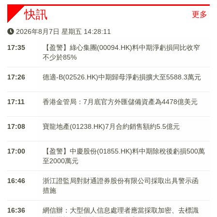
快訊
更多
2026年8月7日 星期五 14:28:11
17:35
【盈警】綠心集團(00094.HK)料中期淨虧損同比收窄
不少於85%
17:26
德適-B(02526.HK)中期歸母淨虧損擴大至5588.3萬元
17:11
香港金管局：7月底官方外匯儲備資產為4478億美元
17:08
寶龍地產(01238.HK)7月合約銷售額約5.5億元
17:00
【盈警】中慶股份(01855.HK)料中期除稅後虧損500萬
至2000萬元
16:46
浙江證監局對財通證券股份有限公司採取出具警示函
措施
16:36
網信辦：大型個人信息處理者應當採取加密、去標識