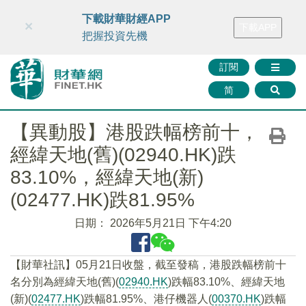
財華智庫網
FINTV
FINMETA
財華證券
媒體矩陣
下載財華財經APP
×
下載APP
智庫沙龍
聯絡我們
把握投資先機
訂閱
简
【異動股】港股跌幅榜前十，
經緯天地(舊)(02940.HK)跌
83.10%，經緯天地(新)
(02477.HK)跌81.95%
日期：
2026年5月21日 下午4:20
【財華社訊】05月21日收盤，截至發稿，港股跌幅榜前十
名分別為經緯天地(舊)(
02940.HK
)跌幅83.10%、經緯天地
(新)(
02477.HK
)跌幅81.95%、港仔機器人(
00370.HK
)跌幅