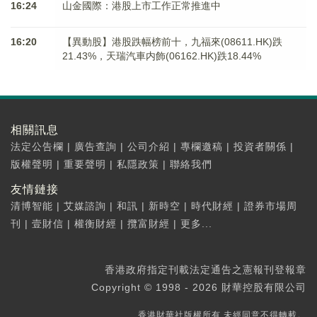
16:24
山金國際：港股上市工作正常推進中
16:20
【異動股】港股跌幅榜前十，九福來(08611.HK)跌
21.43%，天瑞汽車内飾(06162.HK)跌18.44%
相關訊息
法定公告欄
|
廣告查詢
|
公司介紹
|
專欄邀稿
|
投資者關係
|
版權聲明
|
重要聲明
|
私隱政策
|
聯絡我們
友情鏈接
清博智能
|
艾媒諮詢
|
和訊
|
新時空
|
時代財經
|
證券市場周
刊
|
壹財信
|
權衡財經
|
攬富財經
|
更多...
香港政府指定刊載法定通告之憲報刊登報章
Copyright © 1998 - 2026 財華控股有限公司
香港財華社版權所有,未經同意不得轉載。