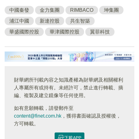
中國秦發
金力集團
RIMBACO
坤集團
浦江中國
新達控股
共生智築
華盛國際控股
華津國際控股
翼菲科技
財華網所刊載內容之知識產權為財華網及相關權利
人專屬所有或持有。未經許可，禁止進行轉載、摘
編、複製及建立鏡像等任何使用。
如有意願轉載，請發郵件至
content@finet.com.hk
，獲得書面確認及授權後，
方可轉載。
下載APP