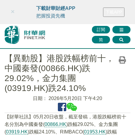
財華智庫網
FINTV
FINMETA
財華證券
媒體矩陣
下載財華財經APP
×
下載APP
智庫沙龍
聯絡我們
把握投資先機
訂閱
简
【異動股】港股跌幅榜前十，
中國秦發(00866.HK)跌
29.02%，金力集團
(03919.HK)跌24.10%
日期：
2026年5月20日 下午4:20
【財華社訊】05月20日收盤，截至發稿，港股跌幅榜前十
名分別為中國秦發(
00866.HK
)跌幅29.02%、金力集團
(
03919.HK
)跌幅24.10%、RIMBACO(
01953.HK
)跌幅