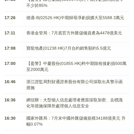
不少於85%
17:26
德適-B(02526.HK)中期歸母淨虧損擴大至5588.3萬元
17:11
香港金管局：7月底官方外匯儲備資產為4478億美元
17:08
寶龍地產(01238.HK)7月合約銷售額約5.5億元
17:00
【盈警】中慶股份(01855.HK)料中期除稅後虧損500萬
至2000萬元
16:46
浙江證監局對財通證券股份有限公司採取出具警示函
措施
16:36
網信辦：大型個人信息處理者應當採取加密、去標識
化等措施保障所處理個人信息安全
16:30
國家外匯局：7月末中國外匯儲備規模34188億美元 升
幅0.07%