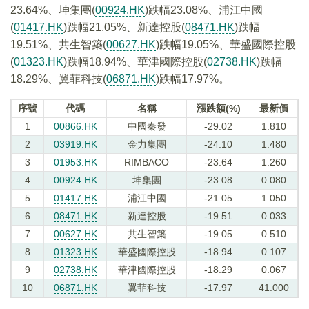
23.64%、坤集團(
00924.HK
)跌幅23.08%、浦江中國
(
01417.HK
)跌幅21.05%、新達控股(
08471.HK
)跌幅
19.51%、共生智築(
00627.HK
)跌幅19.05%、華盛國際控股
(
01323.HK
)跌幅18.94%、華津國際控股(
02738.HK
)跌幅
18.29%、翼菲科技(
06871.HK
)跌幅17.97%。
序號
代碼
名稱
漲跌額(%)
最新價
1
00866.HK
中國秦發
-29.02
1.810
2
03919.HK
金力集團
-24.10
1.480
3
01953.HK
RIMBACO
-23.64
1.260
4
00924.HK
坤集團
-23.08
0.080
5
01417.HK
浦江中國
-21.05
1.050
6
08471.HK
新達控股
-19.51
0.033
7
00627.HK
共生智築
-19.05
0.510
8
01323.HK
華盛國際控股
-18.94
0.107
9
02738.HK
華津國際控股
-18.29
0.067
10
06871.HK
翼菲科技
-17.97
41.000