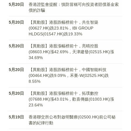
5月20日
香港證監會提醒：慎防冒稱可向投資者賠償基金索
償的詐騙
5月20日
【異動股】港股跌幅榜前十，共生智築
(00627.HK)跌23.81%，IBI GROUP
HLDGS(01547.HK)跌19.33%
5月20日
【異動股】港股漲幅榜前十，亮晴控股
(08603.HK)漲42.69%，天津建發(02515.HK)漲
34.69%
5月20日
【異動股】港股跌幅榜前十，中國智能科技
(00464.HK)跌9.09%，禾賽-W(02525.HK)跌
8.55%
5月20日
【異動股】港股漲幅榜前十，拓璞數控
(07688.HK)漲43.01%，歡喜傳媒(01003.HK)漲
23.64%
5月19日
香港聯交所公布對啟明醫療(02500.HK)前公司秘
書的紀律行動