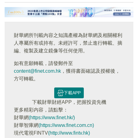
財華網所刊載內容之知識產權為財華網及相關權利
人專屬所有或持有。未經許可，禁止進行轉載、摘
編、複製及建立鏡像等任何使用。
如有意願轉載，請發郵件至
content@finet.com.hk
，獲得書面確認及授權後，
方可轉載。
下載APP
下載財華財經APP，把握投資先機
更多精彩内容，請點擊：
財華網
(https://www.finet.hk/)
財華智庫網
(https://www.finet.com.cn)
現代電視FINTV
(http://www.fintv.hk)