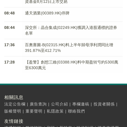
資基金8月12日上市交易
08:48
通天酒業(00389.HK)停牌
08:44
深交所：晶合集成(02249.HK)獲調入港股通標的證券
名單
17:36
百奧賽圖-B(02315.HK)料上半年歸母淨利潤同比增
391.87%至412.71%
17:28
【盈警】創想三維(03388.HK)料中期盈转亏約5300萬
至6300萬元
相關訊息
法定公告欄
|
廣告查詢
|
公司介紹
|
專欄邀稿
|
投資者關係
|
版權聲明
|
重要聲明
|
私隱政策
|
聯絡我們
友情鏈接