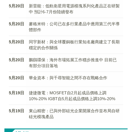
5月20日
新雷能：低軌衛星用電源模塊系列化產品正在研製
中 預計6-7月份陸續發布
5月20日
麥格米特：公司已在多行業產品中應用第三代半導
體部件
5月20日
同宇新材：與全球覆銅板行業知名廠商建立了長期
穩定的合作關係
5月20日
鵬鷂環保：海外市場拓展工作穩步推進中 目前已
有部分項目落地
5月20日
華金資本：與千尋智能之間不存在戰略合作
5月19日
捷捷微電：MOSFET自2月起成品價格上調
10%-20% IGBT自5月起成品價格上調10%-20%
5月19日
東山精密：已與外部硅光企業開展合作並布局自研
硅光模塊產品