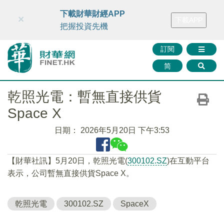
財華智庫網
FINTV
FINMETA
財華證券
媒體矩陣
下載財華財經APP
×
下載APP
智庫沙龍
聯絡我們
把握投資先機
訂閱
简
乾照光電：暫無直接供貨
Space X
日期：
2026年5月20日 下午3:53
【財華社訊】5月20日，乾照光電(
300102.SZ
)在互動平台
表示，公司暫無直接供貨Space X。
乾照光電
300102.SZ
SpaceX