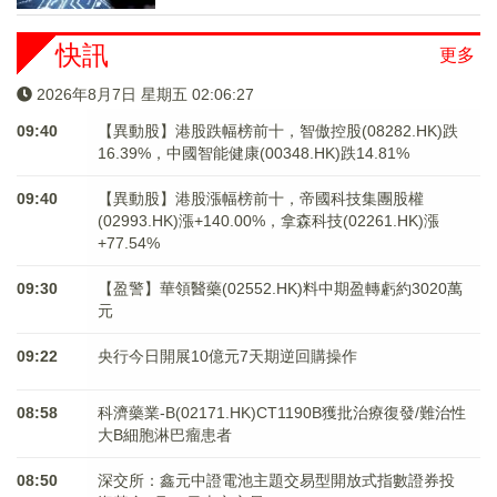
快訊
更多
2026年8月7日 星期五 02:06:27
09:40
【異動股】港股跌幅榜前十，智傲控股(08282.HK)跌
16.39%，中國智能健康(00348.HK)跌14.81%
09:40
【異動股】港股漲幅榜前十，帝國科技集團股權
(02993.HK)漲+140.00%，拿森科技(02261.HK)漲
+77.54%
09:30
【盈警】華領醫藥(02552.HK)料中期盈轉虧約3020萬
元
09:22
央行今日開展10億元7天期逆回購操作
08:58
科濟藥業-B(02171.HK)CT1190B獲批治療復發/難治性
大B細胞淋巴瘤患者
08:50
深交所：鑫元中證電池主題交易型開放式指數證券投