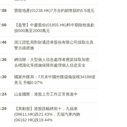
7:08
寶龍地產(01238.HK)7月合約銷售額約5.5億元
7:00
【盈警】中慶股份(01855.HK)料中期除稅後虧
損500萬至2000萬元
6:46
浙江證監局對財通證券股份有限公司採取出具
警示函措施
6:36
網信辦：大型個人信息處理者應當採取加密、
去標識化等措施保障所處理個人信息安全
6:30
國家外匯局：7月末中國外匯儲備規模34188億
美元 升幅0.07%
6:24
山金國際：港股上市工作正常推進中
6:20
【異動股】港股跌幅榜前十，九福來
(08611.HK)跌21.43%，天瑞汽車内飾
(06162.HK)跌18.44%