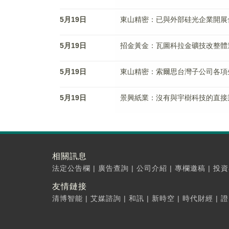
5月19日
東山精密：已與外部硅光企業開展
5月19日
招金黃金：瓦圖科拉金礦技改整體進
5月19日
東山精密：索爾思台灣子公司各項
5月19日
景興紙業：沒有與宇樹科技的直接
相關訊息
法定公告欄
|
廣告查詢
|
公司介紹
|
專欄邀稿
|
投資
友情鏈接
清博智能
|
艾媒諮詢
|
和訊
|
新時空
|
時代財經
|
證