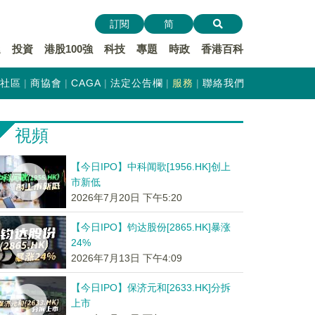
訂閱
简
遞
投資
港股100強
科技
專題
時政
香港百科
社區
商協會
CAGA
法定公告欄
服務
聯絡我們
視頻
【今日IPO】中科闻歌[1956.HK]创上
市新低
2026年7月20日 下午5:20
【今日IPO】钧达股份[2865.HK]暴涨
24%
2026年7月13日 下午4:09
【今日IPO】保济元和[2633.HK]分拆
上市