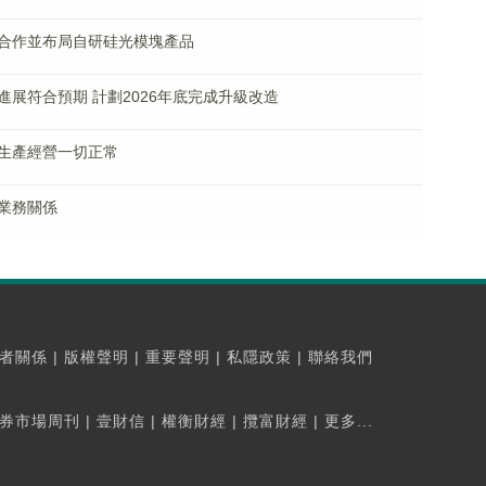
合作並布局自研硅光模塊產品
展符合預期 計劃2026年底完成升級改造
生產經營一切正常
業務關係
者關係
|
版權聲明
|
重要聲明
|
私隱政策
|
聯絡我們
券市場周刊
|
壹財信
|
權衡財經
|
攬富財經
|
更多...