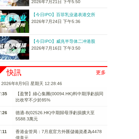
2026年7月21日 下午5:50
【今日IPO】百菲乳业递表港交所
2026年7月24日 下午5:36
【今日IPO】威兆半导体二冲港股
2026年7月16日 下午3:50
快訊
更多
2026年8月9日 星期天 12:28:46
7:35
【盈警】綠心集團(00094.HK)料中期淨虧損同
比收窄不少於85%
7:26
德適-B(02526.HK)中期歸母淨虧損擴大至
5588.3萬元
7:11
香港金管局：7月底官方外匯儲備資產為4478
億美元