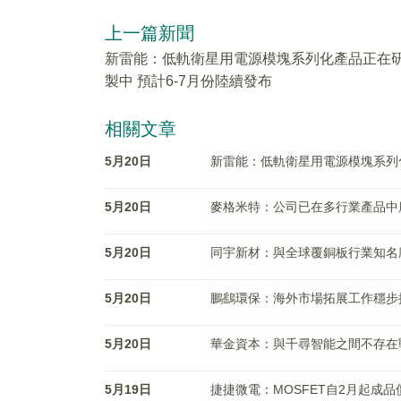
上一篇新聞
新雷能：低軌衛星用電源模塊系列化產品正在
製中 預計6-7月份陸續發布
相關文章
5月20日
新雷能：低軌衛星用電源模塊系列化
5月20日
麥格米特：公司已在多行業產品中
5月20日
同宇新材：與全球覆銅板行業知名
5月20日
鵬鷂環保：海外市場拓展工作穩步
5月20日
華金資本：與千尋智能之間不存在
5月19日
捷捷微電：MOSFET自2月起成品價格