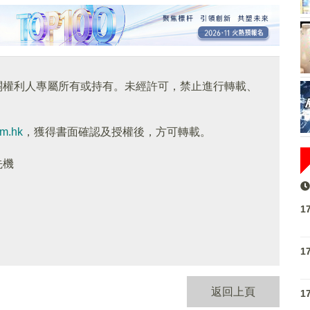
關權利人專屬所有或持有。未經許可，禁止進行轉載、
om.hk
，獲得書面確認及授權後，方可轉載。
先機
1
1
返回上頁
1