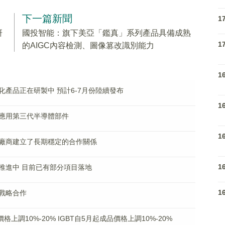
下一篇新聞
1
研
國投智能：旗下美亞「鑑真」系列產品具備成熟
1
的AIGC內容檢測、圖像篡改識別能力
1
產品正在研製中 預計6-7月份陸續發布
1
應用第三代半導體部件
1
廠商建立了長期穩定的合作關係
1
推進中 目前已有部分項目落地
1
戰略合作
上調10%-20% IGBT自5月起成品價格上調10%-20%