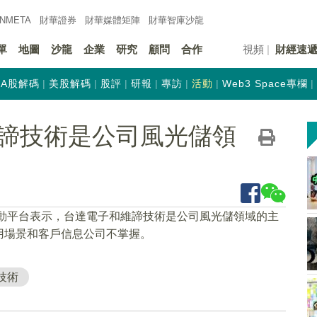
INMETA
財華證券
財華
媒體矩陣
財華
智庫沙龍
單
地圖
沙龍
企業
研究
顧問
合作
視頻
財經速
A股解碼
美股解碼
股評
研報
專訪
活動
Web3 Space專欄
諦技術是公司風光儲領
互動平台表示，台達電子和維諦技術是公司風光儲領域的主
用場景和客戶信息公司不掌握。
技術