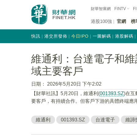
財華智庫網
FINTV
F
港股100強
官網
榜
快訊
港交所發佈
今日IPO
一圖解碼
港股解碼
維通利：台達電子和維
域主要客戶
日期：
2026年5月20日 下午2:02
【財華社訊】5月20日，維通利(
001393.SZ
)在
要客戶，有持續合作。但客戶下游的具體終端應
維通利
001393.SZ
台達電子
維諦