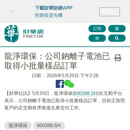
財華智庫網
FINTV
FINMETA
財華證券
媒體矩陣
下載財華財經APP
×
下載APP
智庫沙龍
聯絡我們
把握投資先機
訂閱
简
龍淨環保：公司鈉離子電池已
取得小批量樣品訂單
日期：
2026年5月20日 下午2:28
【財華社訊】5月20日，龍淨環保(
600388.SH
)在互動平台
表示，公司鈉離子電池已取得小批量樣品訂單，目前正按照
客戶約定交期有序推進生產交付工作。
龍淨環保
600388.SH