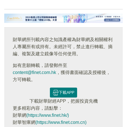
財華網所刊載內容之知識產權為財華網及相關權利
人專屬所有或持有。未經許可，禁止進行轉載、摘
編、複製及建立鏡像等任何使用。
如有意願轉載，請發郵件至
content@finet.com.hk
，獲得書面確認及授權後，
方可轉載。
下載APP
下載財華財經APP，把握投資先機
更多精彩内容，請點擊：
財華網
(https://www.finet.hk/)
財華智庫網
(https://www.finet.com.cn)