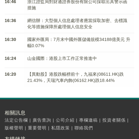
16:46
浙江證監局對財通證券股份有限公司採取出具警示函
措施
16:36
網信辦：大型個人信息處理者應當採取加密、去標識
化等措施保障所處理個人信息安全
16:30
國家外匯局：7月末中國外匯儲備規模34188億美元 升
幅0.07%
16:24
山金國際：港股上市工作正常推進中
16:20
【異動股】港股跌幅榜前十，九福來(08611.HK)跌
21.43%，天瑞汽車内飾(06162.HK)跌18.44%
相關訊息
法定公告欄
|
廣告查詢
|
公司介紹
|
專欄邀稿
|
投資者關係
|
版權聲明
|
重要聲明
|
私隱政策
|
聯絡我們
友情鏈接