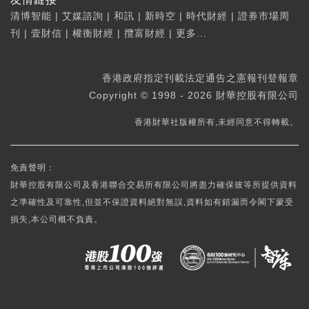
清博智能
|
艾媒諮詢
|
和訊
|
新時空
|
時代財經
|
證券市場周
刊
|
壹財信
|
權衡財經
|
攬富財經
|
更多...
香港政府指定刊載法定通告之憲報刊登報章
Copyright © 1998 - 2026 財華控股有限公司
香港財華社版權所有,未經同意不得轉載。
免責聲明：
財華控股有限公司及香港聯合交易所有限公司將盡力確保彼等所提供資料
之準確性及可靠性,但並不保證資料絕對無誤,資料如有錯漏而令閣下蒙受
損失,本公司概不負責。