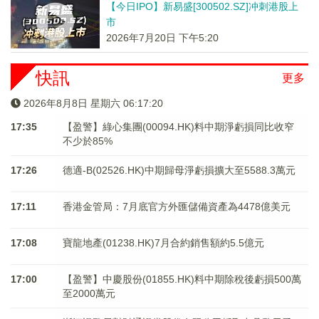
【今日IPO】新易盛[300502.SZ]冲刺港股上
市
2026年7月20日 下午5:20
快訊
更多
2026年8月8日 星期六 06:17:20
17:35
【盈警】綠心集團(00094.HK)料中期淨虧損同比收窄
不少於85%
17:26
德適-B(02526.HK)中期歸母淨虧損擴大至5588.3萬元
17:11
香港金管局：7月底官方外匯儲備資產為4478億美元
17:08
寶龍地產(01238.HK)7月合約銷售額約5.5億元
17:00
【盈警】中慶股份(01855.HK)料中期除稅後虧損500萬
至2000萬元