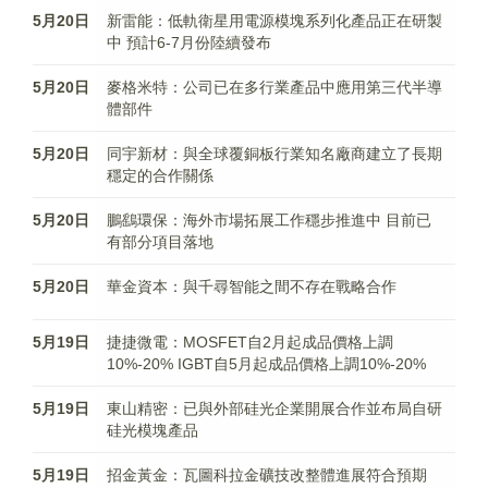
5月20日
新雷能：低軌衛星用電源模塊系列化產品正在研製
中 預計6-7月份陸續發布
5月20日
麥格米特：公司已在多行業產品中應用第三代半導
體部件
5月20日
同宇新材：與全球覆銅板行業知名廠商建立了長期
穩定的合作關係
5月20日
鵬鷂環保：海外市場拓展工作穩步推進中 目前已
有部分項目落地
5月20日
華金資本：與千尋智能之間不存在戰略合作
5月19日
捷捷微電：MOSFET自2月起成品價格上調
10%-20% IGBT自5月起成品價格上調10%-20%
5月19日
東山精密：已與外部硅光企業開展合作並布局自研
硅光模塊產品
5月19日
招金黃金：瓦圖科拉金礦技改整體進展符合預期