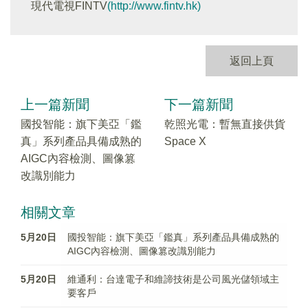
現代電視FINTV
(http://www.fintv.hk)
返回上頁
上一篇新聞
下一篇新聞
國投智能：旗下美亞「鑑
乾照光電：暫無直接供貨
真」系列產品具備成熟的
Space X
AIGC內容檢測、圖像篡
改識別能力
相關文章
5月20日
國投智能：旗下美亞「鑑真」系列產品具備成熟的
AIGC內容檢測、圖像篡改識別能力
5月20日
維通利：台達電子和維諦技術是公司風光儲領域主
要客戶